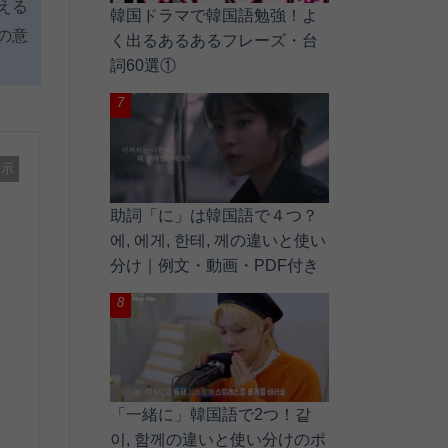
える
韓国ドラマで韓国語勉強！よ
の意
く出るあるあるフレーズ・台
詞60選①
表示
助詞「に」は韓国語で４つ？
에, 에게, 한테, 께の違いと使い
分け｜例文・動画・PDF付き
「一緒に」韓国語で2つ！같
이, 함께の違いと使い分けのポ