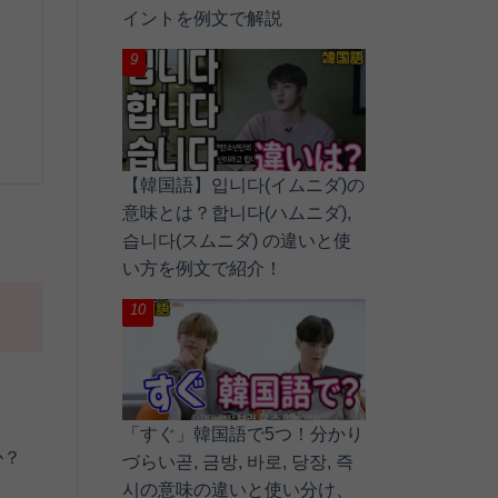
イントを例文で解説
【韓国語】입니다(イムニダ)の
意味とは？합니다(ハムニダ),
습니다(スムニダ) の違いと使
い方を例文で紹介！
「すぐ」韓国語で5つ！分かり
か？
づらい곧, 금방, 바로, 당장, 즉
시の意味の違いと使い分け、