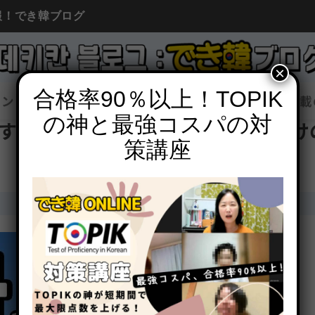
報！でき韓ブログ
×
合格率90％以上！TOPIK
イン
韓国語勉強
韓国情報
コラム
広告掲載
の神と最強コスパの対
する고と아서/어서の違いと使い分け
策講座