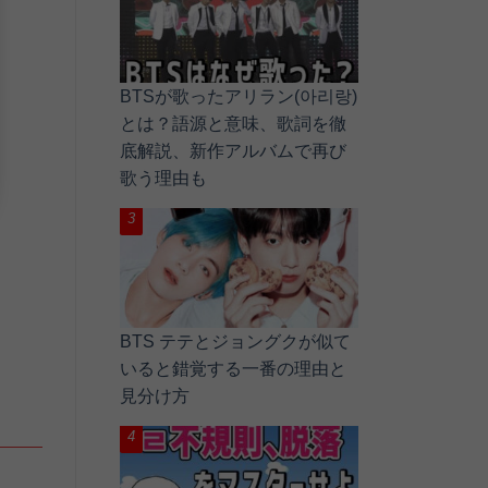
BTSが歌ったアリラン(아리랑)
とは？語源と意味、歌詞を徹
底解説、新作アルバムで再び
歌う理由も
BTS テテとジョングクが似て
いると錯覚する一番の理由と
見分け方