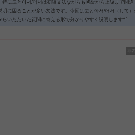
。特に고と아서/어서は初級文法ながらも初級から上級まで間違
説明に困ることが多い文法です。今回は고と아서/어서（して）
からいただいた質問に答える形で分かりやすく説明します^^
非