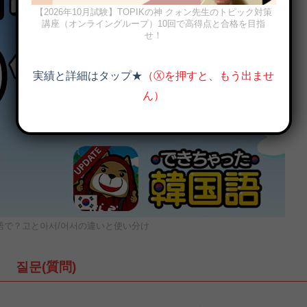
【2026年10月試験】TOPIKの神 クォン先生のトピック対策
講座（オンライングループ）10回で高得点と合格を目指
せ！
実績と詳細はタップ★
（Ⓧを押すと、もう出ませ
ん）
語で？고と아서/어서の違いと使い分け
질문(質問)