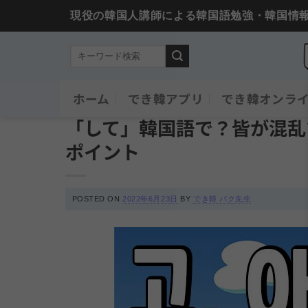
現役の韓国人講師による韓国語勉強・韓国情
Skip
ホーム
でき韓アプリ
でき韓オンラ
必須文法と表現
to
「して」韓国語で？皆が混乱
content
ポイント
POSTED ON
2022年6月23日
BY
でき韓 パク先生