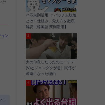
い分
ㄹ不規則活用, ㄹパッチム脱落
とは？仕組み、覚え方を徹底
解説【韓国語 変則活用】
ジョン
大の仲良しだったのに‥テテ
(V)とジョングクが急に関係が
疎遠になった理由
やこ