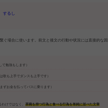
、するし
繋ぐ場合に使います。前文と後文の行動や状況には直接的な因
もして勉強もします）
グクは歌も上手でダンスも上手です）
ではまずお金を払ってバスに乗ります）
るわけではなく、
茶碗を持つ行為と食べる行為を単純に並べた文章