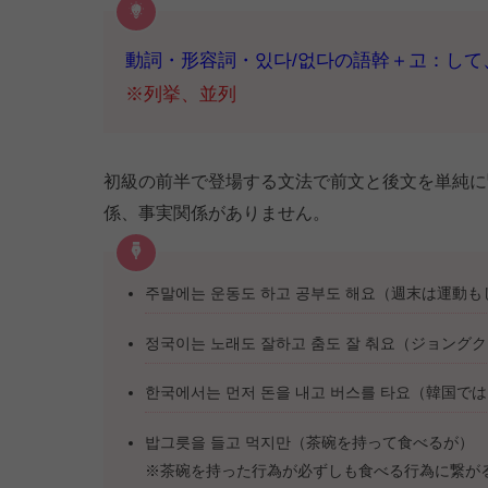
動詞・形容詞・있다/없다の語幹＋고：して
※列挙、並列
初級の前半で登場する文法で前文と後文を単純に
係、事実関係がありません。
주말에는 운동도 하고 공부도 해요（週末は運動
정국이는 노래도 잘하고 춤도 잘 춰요（ジョン
한국에서는 먼저 돈을 내고 버스를 타요（韓国
밥그릇을 들고 먹지만（茶碗を持って食べるが）
※茶碗を持った行為が必ずしも食べる行為に繋が