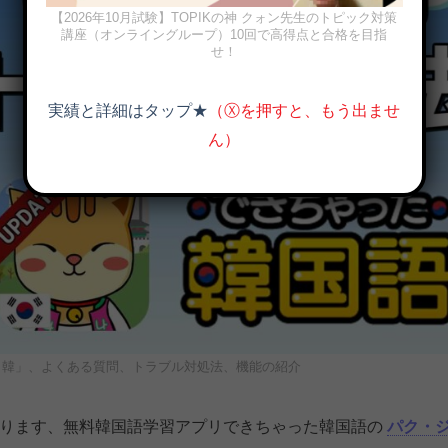
【2026年10月試験】TOPIKの神 クォン先生のトピック対策
講座（オンライングループ）10回で高得点と合格を目指
せ！
実績と詳細はタップ★
（Ⓧを押すと、もう出ませ
ん）
き韓」、よくある質問、トラブル対処法、機能の紹介
おります、無料韓国語学習アプリできちゃった韓国語の
パク・