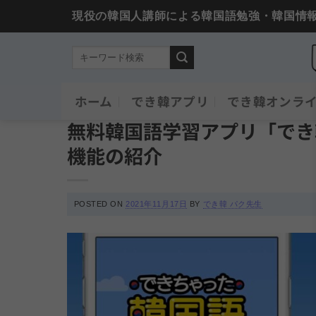
現役の韓国人講師による韓国語勉強・韓国情
Skip
ホーム
でき韓アプリ
でき韓オンラ
お知らせ
to
無料韓国語学習アプリ「でき
content
機能の紹介
POSTED ON
2021年11月17日
BY
でき韓 パク先生