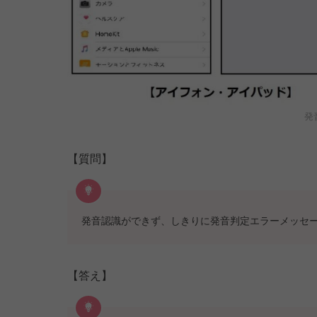
発
【質問】
発音認識ができず、しきりに発音判定エラーメッセ
【答え】