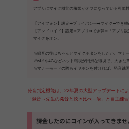
アプリにマイク機能の権限がオフになっている可能
【アイフォン】設定➡プライバシー➡マイク➡でき韓
【アンドロイド】設定➡アプリ➡でき韓➡「アプリ設
マイクをオン。
※録音の後はちゃんとマイクボタンをしたか、マナ
※wi-fiや4Gなどネット環境が円滑な環境で、大き
※マナーモードの際もイヤホンを付ければ、発音練
発音判定機能は、22年夏の大型アップデートに
「録音→先生の発音と聴き比べ→済」と自主練習
課金したのにコインが入ってきません