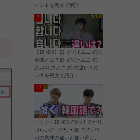
イントを例文で解説
【韓国語】입니다(イムニダ)の
意味とは？합니다(ハムニダ),
습니다(スムニダ) の違いと使
い方を例文で紹介！
「すぐ」韓国語で5つ！分かり
づらい곧, 금방, 바로, 당장, 즉
시の意味の違いと使い分け、