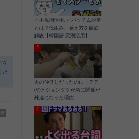
ㄹ不規則活用, ㄹパッチム脱落
とは？仕組み、覚え方を徹底
解説【韓国語 変則活用】
どを
くだ
大の仲良しだったのに‥テテ
(V)とジョングクが急に関係が
疎遠になった理由
表示