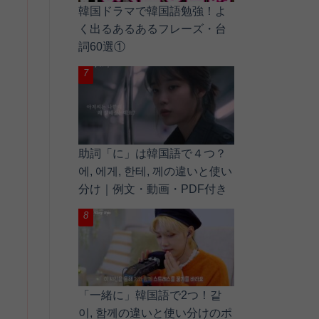
韓国ドラマで韓国語勉強！よ
く出るあるあるフレーズ・台
詞60選①
助詞「に」は韓国語で４つ？
에, 에게, 한테, 께の違いと使い
分け｜例文・動画・PDF付き
「一緒に」韓国語で2つ！같
이, 함께の違いと使い分けのポ