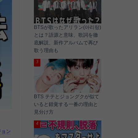
BTSが歌ったアリラン(아리랑)
とは？語源と意味、歌詞を徹
底解説、新作アルバムで再び
歌う理由も
BTS テテとジョングクが似て
いると錯覚する一番の理由と
見分け方
ジョン