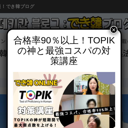
報！でき韓ブログ
×
合格率90％以上！TOPIK
イン
韓国語勉強
韓国情報
コラム
広告掲載
の神と最強コスパの対
韓」、よくある質問、トラブル対処
策講座