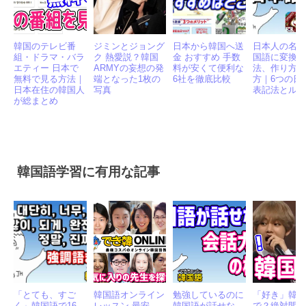
韓国のテレビ番
ジミンとジョング
日本から韓国へ送
日本人の名
組・ドラマ・バラ
ク 熱愛説？韓国
金 おすすめ 手数
国語に変換
エティー 日本で
ARMYの妄想の発
料が安くて便利な
法、作り方
無料で見る方法｜
端となった1枚の
6社を徹底比較
方｜6つの日
日本在住の韓国人
写真
表記法とル
が総まとめ
韓国語学習に有用な記事
「とても、すご
韓国語オンライン
勉強しているのに
「好き」韓
く」韓国語で16
レッスン 最安
韓国語が話せな
で？絶対間