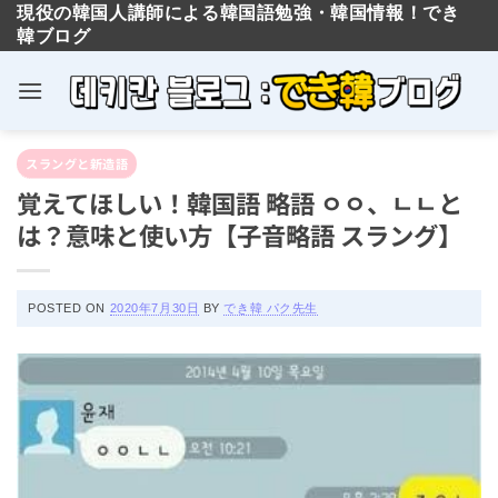
現役の韓国人講師による韓国語勉強・韓国情報！でき
韓ブログ
Skip
スラングと新造語
to
覚えてほしい！韓国語 略語 ㅇㅇ、ㄴㄴと
content
は？意味と使い方【子音略語 スラング】
POSTED ON
2020年7月30日
BY
でき韓 パク先生