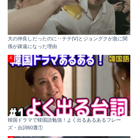
大の仲良しだったのに‥テテ(V)とジョングクが急に関
係が疎遠になった理由
韓国ドラマで韓国語勉強！よく出るあるあるフレー
ズ・台詞60選①