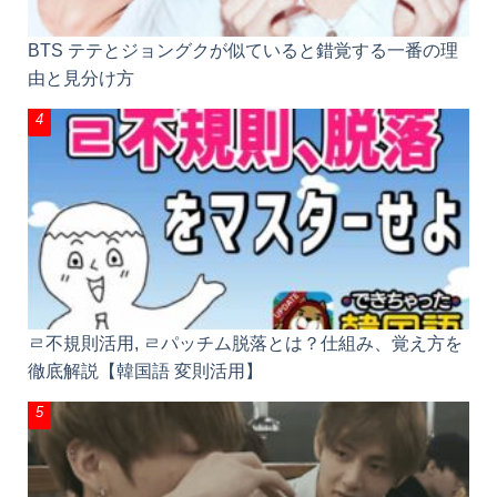
BTS テテとジョングクが似ていると錯覚する一番の理
由と見分け方
ㄹ不規則活用, ㄹパッチム脱落とは？仕組み、覚え方を
徹底解説【韓国語 変則活用】