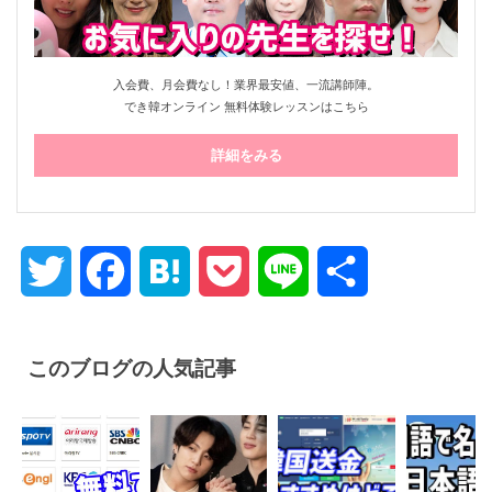
入会費、月会費なし！業界最安値、一流講師陣。
でき韓オンライン 無料体験レッスンはこちら
詳細をみる
Twitter
Facebook
Hatena
Pocket
Line
共
有
このブログの人気記事