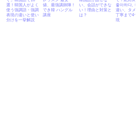
選！韓国人がよく
値、最強講師陣！
い、会話ができな
좋아하다, 좋
使う強調語・強調
でき韓 ハングル
い！理由と対策と
違い、タメ
表現の違いと使い
講座
は？
丁寧まで4つ
分けを一挙解説
現