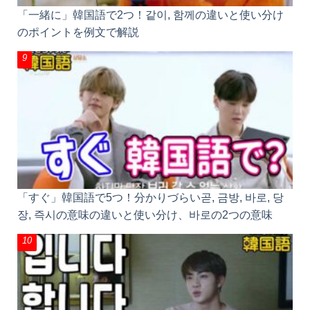
「一緒に」韓国語で2つ！같이, 함께の違いと使い分け
のポイントを例文で解説
「すぐ」韓国語で5つ！分かりづらい곧, 금방, 바로, 당
장, 즉시の意味の違いと使い分け、바로の2つの意味