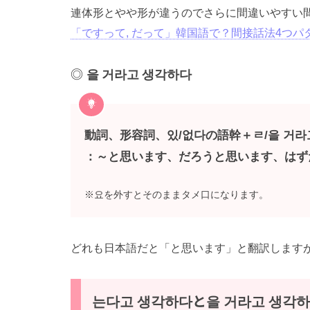
連体形とやや形が違うのでさらに間違いやすい
「ですって, だって」韓国語で？間接話法4つパ
을 거라고 생각하다
動詞、形容詞、있/없다の語幹＋ㄹ/을 거라
：～と思います、だろうと思います、はず
※요を外すとそのままタメ口になります。
どれも日本語だと「と思います」と翻訳します
는다고 생각하다と을 거라고 생각