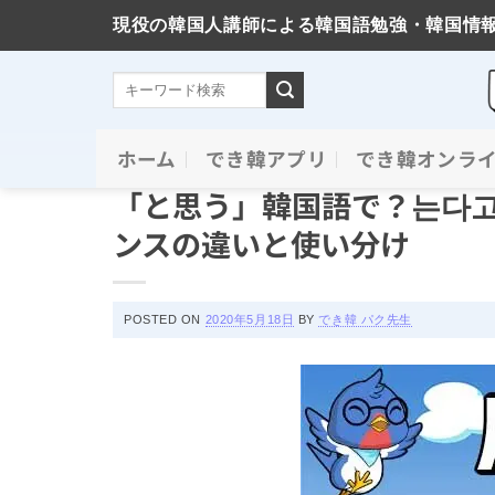
現役の韓国人講師による韓国語勉強・韓国情
Skip
ホーム
でき韓アプリ
でき韓オンラ
必須文法と表現
to
「と思う」韓国語で？는다고
content
ンスの違いと使い分け
POSTED ON
2020年5月18日
BY
でき韓 パク先生