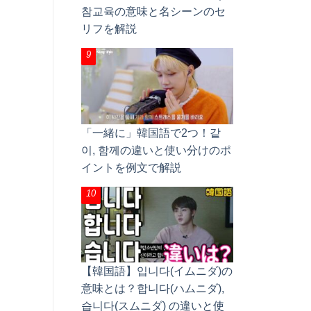
참교육の意味と名シーンのセ
リフを解説
「一緒に」韓国語で2つ！같
이, 함께の違いと使い分けのポ
イントを例文で解説
【韓国語】입니다(イムニダ)の
意味とは？합니다(ハムニダ),
습니다(スムニダ) の違いと使