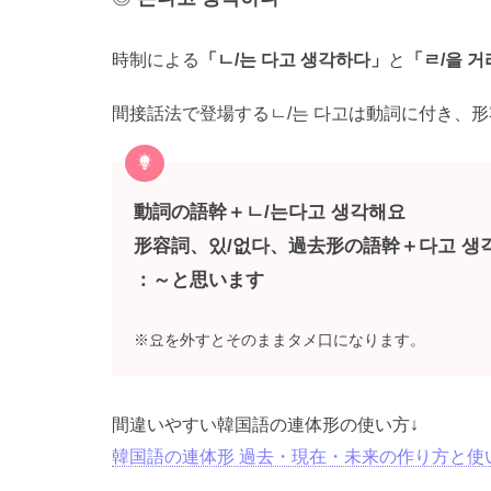
時制による
「ㄴ/는 다고 생각하다」
と
「ㄹ/을 
間接話法で登場するㄴ/는 다고は動詞に付き、
動詞の語幹＋ㄴ/는다고 생각해요
形容詞、있/없다、過去形の語幹＋다고 생
：～と思います
※요を外すとそのままタメ口になります。
間違いやすい韓国語の連体形の使い方↓
韓国語の連体形 過去・現在・未来の作り方と使