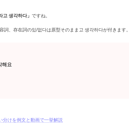
거라고 생각하다」
ですね。
形容詞、存在詞の있/없다は原型そのまま고 생각하다が付きます
각해요
い分けを例文と動画で一挙解説