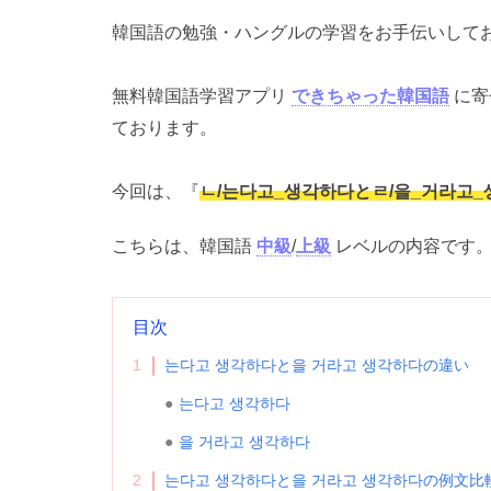
韓国語の勉強・ハングルの学習をお手伝いして
無料韓国語学習アプリ
できちゃった韓国語
に寄
ております。
今回は、『
ㄴ/는다고_생각하다とㄹ/을_거라고
こちらは、韓国語
中級
/
上級
レベルの内容です
目次
1
는다고 생각하다と을 거라고 생각하다の違い
는다고 생각하다
을 거라고 생각하다
2
는다고 생각하다と을 거라고 생각하다の例文比