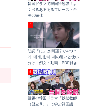
韓国ドラマで韓国語勉強！よ
く出るあるあるフレーズ・台
詞60選①
助詞「に」は韓国語で４つ？
에, 에게, 한테, 께の違いと使い
分け｜例文・動画・PDF付き
話題の韓国ドラマ『鉄槌教師
（참교육）』で学ぶ韓国語｜