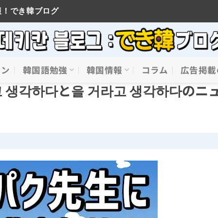
報！でき韓ブログ
イン
韓国語勉強
韓国情報
コラム
広告掲載
 생각하다と을 거라고 생각하다のニ