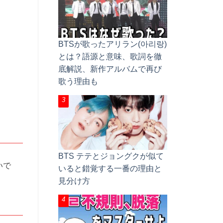
BTSが歌ったアリラン(아리랑)
とは？語源と意味、歌詞を徹
底解説、新作アルバムで再び
歌う理由も
BTS テテとジョングクが似て
いで
いると錯覚する一番の理由と
見分け方