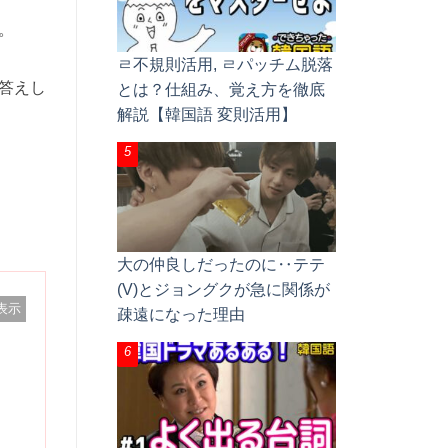
。
ㄹ不規則活用, ㄹパッチム脱落
答えし
とは？仕組み、覚え方を徹底
解説【韓国語 変則活用】
大の仲良しだったのに‥テテ
(V)とジョングクが急に関係が
表示
疎遠になった理由