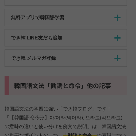
無料アプリで韓国語学習
でき韓 LINE友だち追加
でき韓 メルマガ登録
韓国語文法「勧誘と命令」他の記事
韓国語文法の学習に強い「でき韓ブログ」です！
「【韓国語 命令形】아/어라(먹어라), 으라고(먹으라고)
の意味の違いと使い分けを例文で説明」は、韓国語文法
の重要なポイントの一つ、
「勧誘と命令」
の表現につい