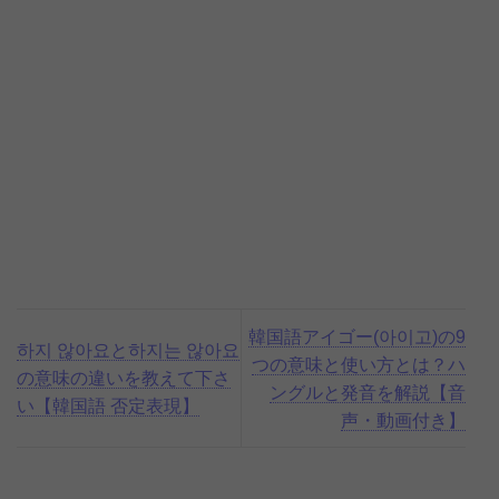
韓国語アイゴー(아이고)の9
하지 않아요と하지는 않아요
つの意味と使い方とは？ハ
の意味の違いを教えて下さ
ングルと発音を解説【音
い【韓国語 否定表現】
声・動画付き】