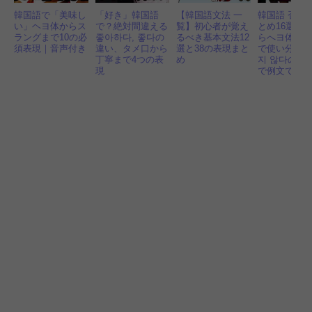
韓国語で「美味し
「好き」韓国語
【韓国語文法 一
韓国語 否定
い」ヘヨ体からス
で？絶対間違える
覧】初心者が覚え
とめ16選！
ラングまで10の必
좋아하다, 좋다の
るべき基本文法12
らへヨ体、
須表現｜音声付き
違い、タメ口から
選と38の表現まと
で使い分け
丁寧まで4つの表
め
지 않다の違
現
で例文で解