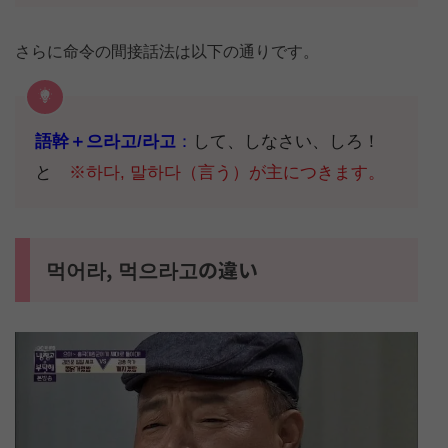
さらに命令の間接話法は以下の通りです。
語幹＋으라고/라고
：
して、しなさい、しろ！
と
※하다, 말하다（言う）が主につきます。
먹어라, 먹으라고の違い