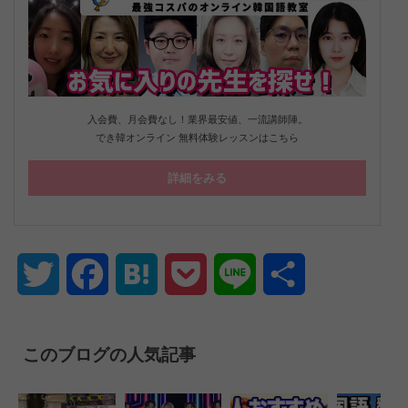
入会費、月会費なし！業界最安値、一流講師陣。
でき韓オンライン 無料体験レッスンはこちら
詳細をみる
Twitter
Facebook
Hatena
Pocket
Line
共
有
このブログの人気記事