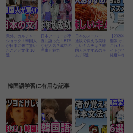
意外、カルチャー
日本アーミーが率
日本のスーパー・
【2026年】
ショック！韓国人
直に語った！BTS
通販で買える美味
翻訳 オスス
が日本に来て驚い
なぜ人気？成功の
しいキムチは？韓
これ！5大無
たことと文化 10
理由と魅力
国人おすすめのキ
イト(アプリ)
選
ムチ6選
確度を徹底
韓国語学習に有用な記事