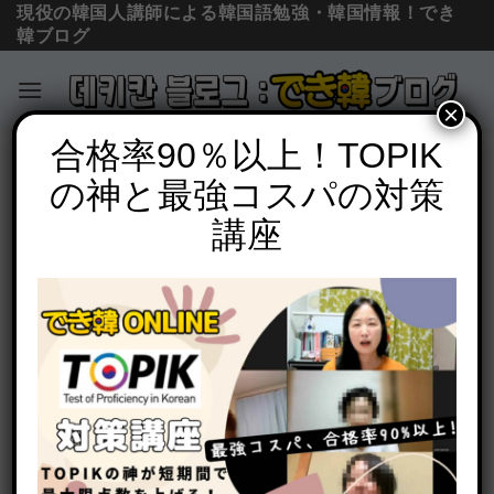
現役の韓国人講師による韓国語勉強・韓国情報！でき
韓ブログ
×
Skip
合格率90％以上！TOPIK
必須文法と表現
to
の神と最強コスパの対策
【韓国語 命令形】아/어라(먹어라), 으라
content
고(먹으라고)の意味の違いと使い分けを
講座
例文で説明
POSTED ON
2020年5月19日
BY
でき韓 パク先生