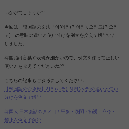
いかがでしょうか^^
今回は、韓国語の文法「아/어라(먹어라), 으라고(먹으라
고)」の意味の違いと使い分けを例文を交えて解説いた
しました。
韓国語は言葉や表現が細かいので、例文を使って正しい
使い方を覚えてくださいね^^
こちらの記事もご参考にしてください↓
【韓国語の命令形】하라(ハラ), 해라(ヘラ)の違いと使い
分けを例文で解説
韓国人 日常会話のタメ口！平叙・疑問・勧誘・命令・
禁止を例文で解説