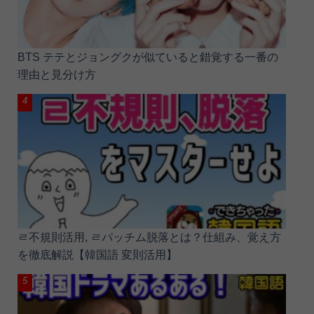
BTS テテとジョングクが似ていると錯覚する一番の
理由と見分け方
ㄹ不規則活用, ㄹパッチム脱落とは？仕組み、覚え方
を徹底解説【韓国語 変則活用】