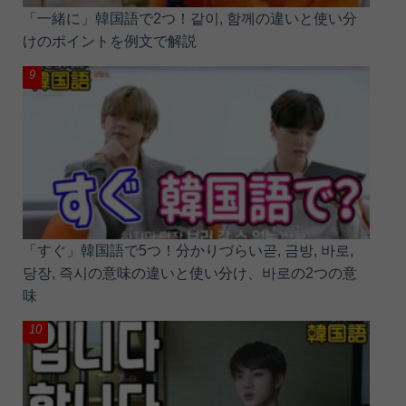
「一緒に」韓国語で2つ！같이, 함께の違いと使い分
けのポイントを例文で解説
「すぐ」韓国語で5つ！分かりづらい곧, 금방, 바로,
당장, 즉시の意味の違いと使い分け、바로の2つの意
味