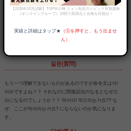
【2026年10月試験】TOPIKの神 クォン先生のトピック対策講座
（オンライングループ）10回で高得点と合格を目指せ！
実績と詳細はタップ★
（Ⓧを押すと、もう出ませ
ん）
억울하면 막내해라（悔しかったら末っ子になれ）画像出典：
Run!BTS
질문(質問)
もう一つ理解できないものがあるのですが命令文は아/
어라ですよね？？ それなのに間接話法のなるとなぜ으
라になるのでしょうか？？ 먹어라! 먹으라는거죠?? な
ぜ、ここが먹어라는거죠? にならないのか気になりま
す。