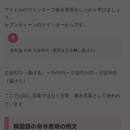
アイドルのツイッターで命令表現をしっかり学びましょ
う。
セブンティーンのツイッターからです。
빌런을 피해 도망쳐라（悪党を引き離し逃げろ）
도망치다（逃げる）＋아/어라＝도망치어라→도망쳐라
（逃げろ）
ここでは話し言葉ではなく文章、書き言葉として使われ
ています。
韓国語の命令表現の例文