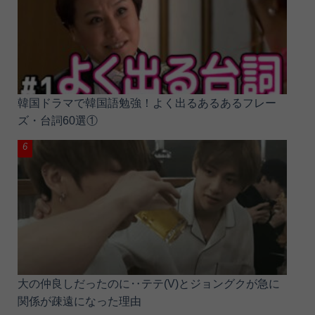
韓国ドラマで韓国語勉強！よく出るあるあるフレー
ズ・台詞60選①
大の仲良しだったのに‥テテ(V)とジョングクが急に
関係が疎遠になった理由