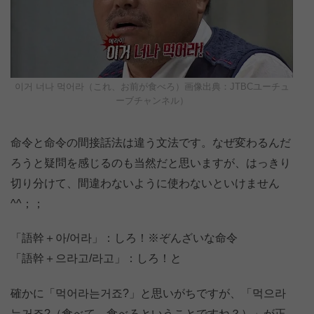
이거 너나 먹어라（これ、お前が食べろ）画像出典：JTBCユーチュ
ーブチャンネル）
命令と命令の間接話法は違う文法です。なぜ変わるんだ
ろうと疑問を感じるのも当然だと思いますが、はっきり
切り分けて、間違わないように使わないといけません
^^；；
「語幹＋아/어라」：しろ！※ぞんざいな命令
「語幹＋으라고/라고」：しろ！と
確かに「먹어라는거죠?」と思いがちですが、「먹으라
는거죠?（食べて、食べろということですね？）」が正