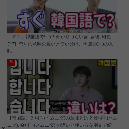
「すぐ」韓国語で5つ！分かりづらい곧, 금방, 바로,
당장, 즉시の意味の違いと使い分け、바로の2つの意
味
【韓国語】입니다(イムニダ)の意味とは？합니다(ハム
ニダ), 습니다(スムニダ) の違いと使い方を例文で紹