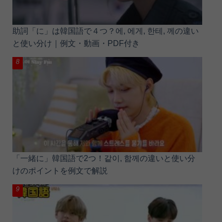
助詞「に」は韓国語で４つ？에, 에게, 한테, 께の違い
と使い分け｜例文・動画・PDF付き
「一緒に」韓国語で2つ！같이, 함께の違いと使い分
けのポイントを例文で解説