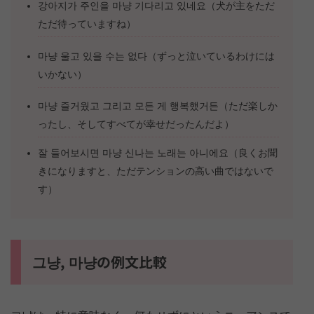
강아지가 주인을 마냥 기다리고 있네요（犬が主をただ
ただ待っていますね）
마냥 울고 있을 수는 없다（ずっと泣いているわけには
いかない）
마냥 즐거웠고 그리고 모든 게 행복했거든（ただ楽しか
ったし、そしてすべてが幸せだったんだよ）
잘 들어보시면 마냥 신나는 노래는 아니에요（良くお聞
きになりますと、ただテンションの高い曲ではないで
す）
그냥, 마냥の例文比較