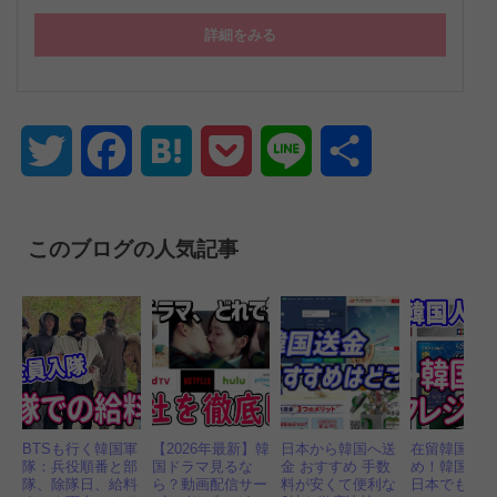
詳細をみる
Twitter
Facebook
Hatena
Pocket
Line
共
有
このブログの人気記事
BTSも行く韓国軍
【2026年最新】韓
日本から韓国へ送
在留韓国人
隊：兵役順番と部
国ドラマ見るな
金 おすすめ 手数
め！韓国で
隊、除隊日、給料
ら？動画配信サー
料が安くて便利な
日本でもお