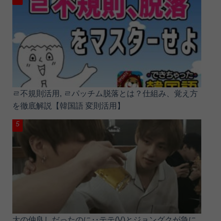
ㄹ不規則活用, ㄹパッチム脱落とは？仕組み、覚え方
を徹底解説【韓国語 変則活用】
大の仲良しだったのに‥テテ(V)とジョングクが急に