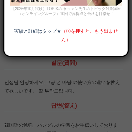
【2026年10月試験】TOPIKの神 クォン先生のトピック対策講座
（オンライングループ）10回で高得点と合格を目指せ！
実績と詳細はタップ★
（Ⓧを押すと、もう出ませ
ん）
「ただ」は韓国語？그냥, 마냥の意味の違いと使い分けを例文で解
説
질문(質問)
선생님 안녕하세요. 그냥 と 마냥 の使い方の違いを教え
て欲しいです。 잘 부탁드립니다.
답변(答え)
韓国語の勉強・ハングルの学習をお手伝いしておりま