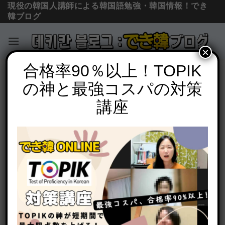
現役の韓国人講師による韓国語勉強・韓国情報！でき
韓ブログ
×
Skip
合格率90％以上！TOPIK
単語の意味と使い方
to
の神と最強コスパの対策
「ただ」は韓国語？그냥, 마냥の意味の
content
違いと使い分けを例文で解説
講座
POSTED ON
2022年5月8日
BY
でき韓 パク先生