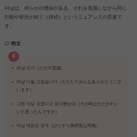
마냥は、何らかの理由がある、それを意識しながら同じ
行動や状況が続く（持続）というニュアンスの言葉で
す。
例文
마냥 신기（ただ不思議）
마냥 다들 고맙습니다（ただただみんなありがとうござ
います）
그땐 마냥 귀엽다고 생각했는데（その時はただかわい
いと思ったんですが）
마냥 해맑은 성격（ひたすら無邪気な性格）