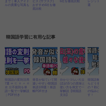
まで｜軍人アイド
ビス (サブスク)
6社を徹底比較
レジットカー
ルの貴重な写真も
おすすめ6社を徹
選
底比較
韓国語学習に有用な記事
韓国語の変則活用
発音が似ていて間
分かりづらい지요
韓国語勉強 
7選 ㅂ ㄷ ㅎ ㅅ ㄹ
違いやすい韓国語
(죠)の5つの意味と
らどうすれ
르 으不規則を単
単語109選！単語
使い方を例文で一
の？初心者の
語一覧で一挙解説
帳PDF付き
挙解説【韓国語
の悩みに答
｜PDF付き
文法】
す！