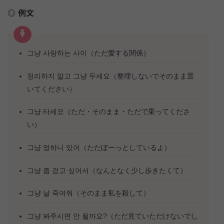
例文
그냥 사랑하는 사이（ただ愛する関係）
정리하지 말고 그냥 두세요（整理しないでそのまま置
いてください）
그냥 타세요（ただ・そのまま・ただで乗ってくださ
い）
그냥 멍하니 있어（ただぼーっとしているよ）
그냥 좀 걷고 싶어서（なんとなく少し歩きたくて）
그냥 날 죽여줘（そのまま私を殺して）
그냥 봐주시면 안 될까요?（ただ見ていただけないでし