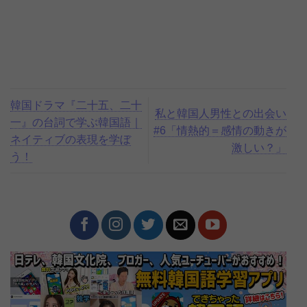
韓国ドラマ『二十五、二十
私と韓国人男性との出会い
一』の台詞で学ぶ韓国語｜
#6「情熱的＝感情の動きが
ネイティブの表現を学ぼ
激しい？」
う！