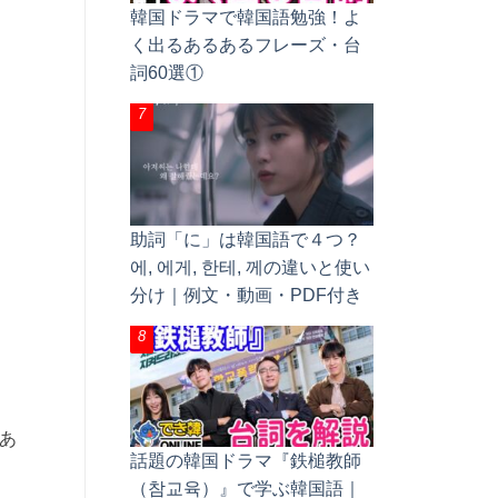
韓国ドラマで韓国語勉強！よ
く出るあるあるフレーズ・台
詞60選①
助詞「に」は韓国語で４つ？
에, 에게, 한테, 께の違いと使い
分け｜例文・動画・PDF付き
あ
話題の韓国ドラマ『鉄槌教師
（참교육）』で学ぶ韓国語｜