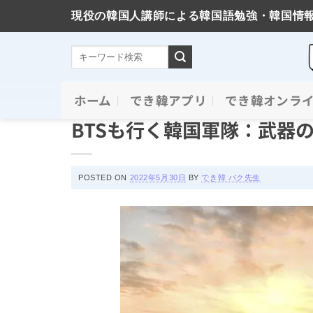
現役の韓国人講師による韓国語勉強・韓国情
Skip
ホーム
でき韓アプリ
でき韓オンラ
韓国軍隊、793日間の記録
to
BTSも行く韓国軍隊：武器
content
POSTED ON
2022年5月30日
BY
でき韓 パク先生