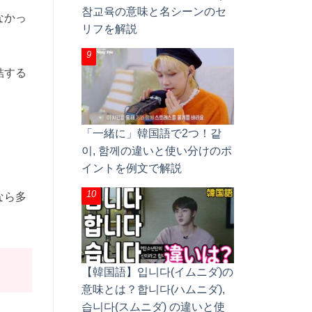
참교육の意味と名シーンのセ
なかっ
リフを解説
結する
「一緒に」韓国語で2つ！같
이, 함께の違いと使い分けのポ
イントを例文で解説
なら多
【韓国語】입니다(イムニダ)の
意味とは？합니다(ハムニダ),
습니다(スムニダ) の違いと使