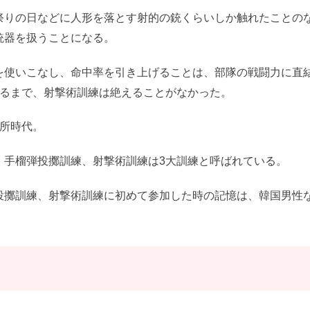
祭りの日などに人形を落とす射的の銃くらいしか触れたことの
銃器を扱うことになる。
を使いこなし、命中率を引き上げることは、部隊の戦闘力に直
するまで、射撃術訓練は絶えることがなかった。
練所時代。
、手榴弾投擲訓練、射撃術訓練は3大訓練と呼ばれている。
投擲訓練、射撃術訓練に初めて参加した時の記憶は、韓国男性