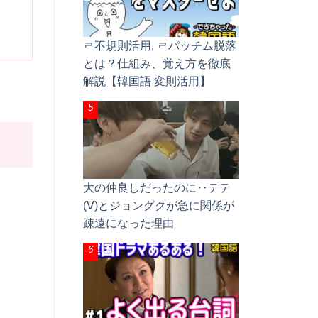
ㄹ不規則活用, ㄹパッチム脱落
とは？仕組み、覚え方を徹底
解説【韓国語 変則活用】
大の仲良しだったのに‥テテ
(V)とジョングクが急に関係が
疎遠になった理由