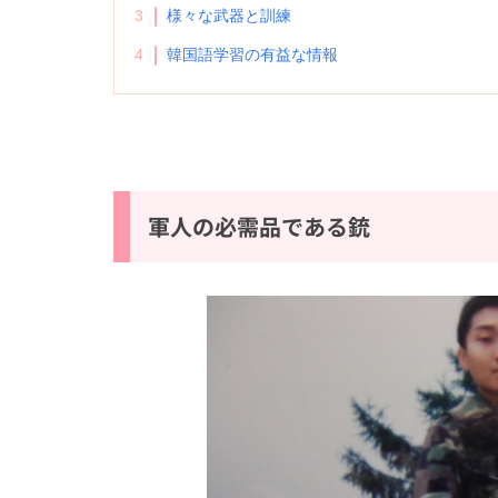
3
様々な武器と訓練
4
韓国語学習の有益な情報
軍人の必需品である銃