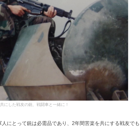
を共にした戦友の銃、戦闘車と一緒に！
軍人にとって銃は必需品であり、2年間苦楽を共にする戦友でも