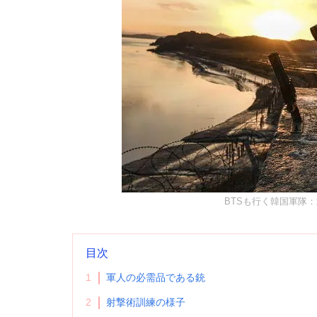
BTSも行く韓国軍隊
目次
1
軍人の必需品である銃
2
射撃術訓練の様子