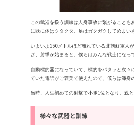
この武器を扱う訓練は人身事故に繋がることも
に既に体はクタクタ、足はガクガクしてめまい
いよいよ150メトルほど離れている北朝鮮軍人
ざ、射撃が始まると、僕らはみんな戦士になっ
自動標的器になっていて、標的をパタッと次々に
ていた電話がご褒美で使えたので、僕らは渾身
当時、人生初めての射撃で小隊1位となり、親
様々な武器と訓練