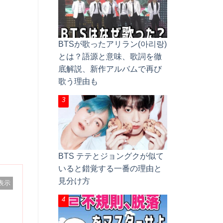
BTSが歌ったアリラン(아리랑)
とは？語源と意味、歌詞を徹
底解説、新作アルバムで再び
歌う理由も
BTS テテとジョングクが似て
いると錯覚する一番の理由と
見分け方
表示