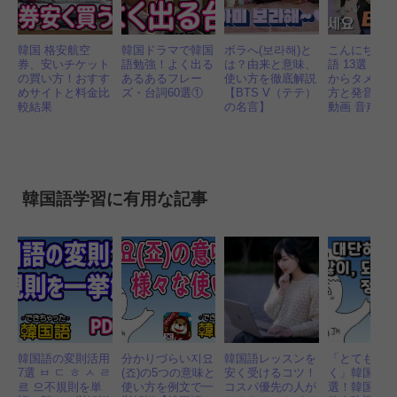
韓国 格安航空
韓国ドラマで韓国
ボラへ(보라해)と
こんにちは
券、安いチケット
語勉強！よく出る
は？由来と意味、
語 13選！丁
の買い方！おすす
あるあるフレー
使い方を徹底解説
からタメ口
めサイトと料金比
ズ・台詞60選①
【BTS V（テテ）
方と発音も｜
較結果
の名言】
動画 音声付
韓国語学習に有用な記事
韓国語の変則活用
分かりづらい지요
韓国語レッスンを
「とても、
7選 ㅂ ㄷ ㅎ ㅅ ㄹ
(죠)の5つの意味と
安く受けるコツ！
く」韓国語で
르 으不規則を単
使い方を例文で一
コスパ優先の人が
選！韓国人