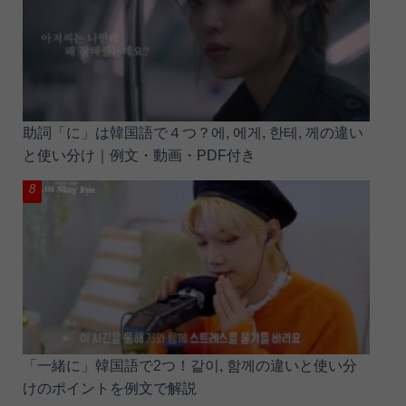
助詞「に」は韓国語で４つ？에, 에게, 한테, 께の違い
と使い分け｜例文・動画・PDF付き
「一緒に」韓国語で2つ！같이, 함께の違いと使い分
けのポイントを例文で解説