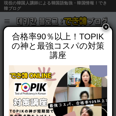
現役の韓国人講師による韓国語勉強・韓国情報！でき
韓ブログ
×
Skip
合格率90％以上！TOPIK
お知らせ
to
の神と最強コスパの対策
韓国語は楽しく学びましょう！でき韓オ
content
ンライン講師シム・ユジョン
講座
POSTED ON
2023年7月23日
BY
でき韓 パク先生