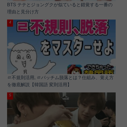
BTS テテとジョングクが似ていると錯覚する一番の
理由と見分け方
ㄹ不規則活用, ㄹパッチム脱落とは？仕組み、覚え方
を徹底解説【韓国語 変則活用】