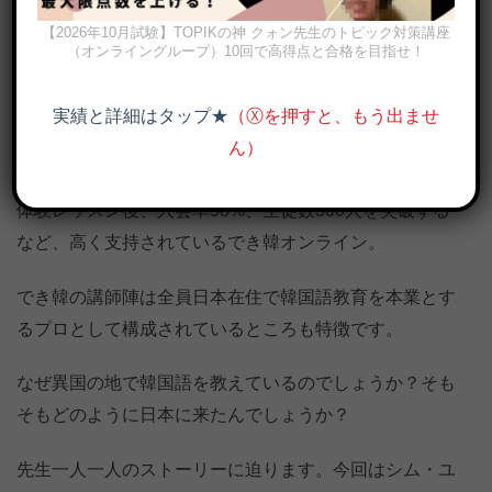
【2026年10月試験】TOPIKの神 クォン先生のトピック対策講座
（オンライングループ）10回で高得点と合格を目指せ！
実績と詳細はタップ★
（Ⓧを押すと、もう出ませ
韓国語は楽しく学びましょう！でき韓オンライン講師シム・ユジョ
ン
ん）
体験レッスン後、入会率98%、生徒数300人を突破する
など、高く支持されているでき韓オンライン。
でき韓の講師陣は全員日本在住で韓国語教育を本業とす
るプロとして構成されているところも特徴です。
なぜ異国の地で韓国語を教えているのでしょうか？そも
そもどのように日本に来たんでしょうか？
先生一人一人のストーリーに迫ります。今回はシム・ユ