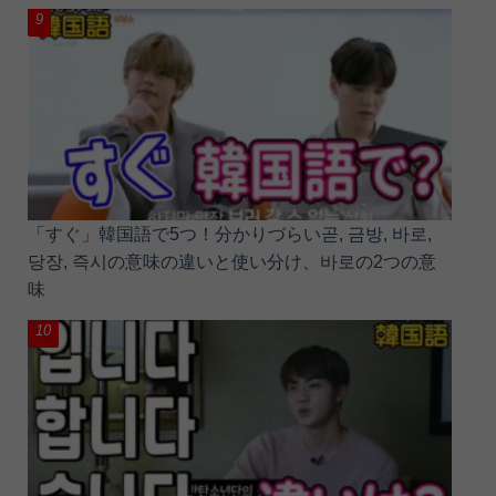
「すぐ」韓国語で5つ！分かりづらい곧, 금방, 바로,
당장, 즉시の意味の違いと使い分け、바로の2つの意
味