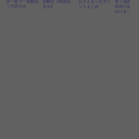
語一覧で一挙解説
挙解説【韓国語
おさえるべきポイ
使う強調語
｜PDF付き
文法】
ントまとめ
表現の違い
分けを一挙