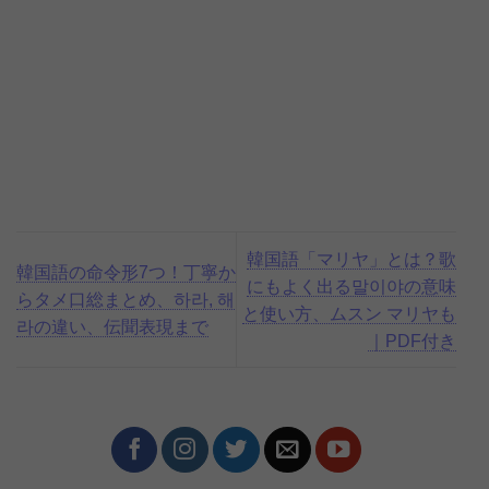
韓国語「マリヤ」とは？歌
韓国語の命令形7つ！丁寧か
にもよく出る말이야の意味
らタメ口総まとめ、하라, 해
と使い方、ムスン マリヤも
라の違い、伝聞表現まで
｜PDF付き