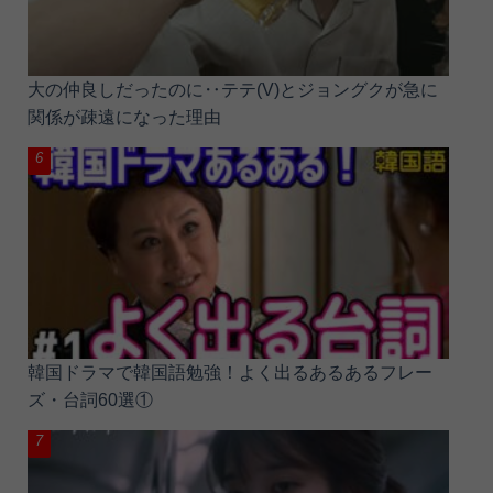
大の仲良しだったのに‥テテ(V)とジョングクが急に
関係が疎遠になった理由
韓国ドラマで韓国語勉強！よく出るあるあるフレー
ズ・台詞60選①