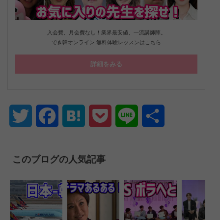
入会費、月会費なし！業界最安値、一流講師陣。
でき韓オンライン 無料体験レッスンはこちら
詳細をみる
Twitter
Facebook
Hatena
Pocket
Line
共
有
このブログの人気記事