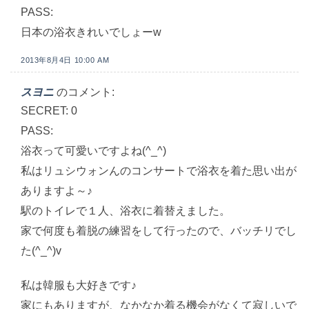
PASS:
日本の浴衣きれいでしょーw
2013年8月4日 10:00 AM
スヨニ
のコメント:
SECRET: 0
PASS:
浴衣って可愛いですよね(^_^)
私はリュシウォンんのコンサートで浴衣を着た思い出が
ありますよ～♪
駅のトイレで１人、浴衣に着替えました。
家で何度も着脱の練習をして行ったので、バッチリでし
た(^_^)v
私は韓服も大好きです♪
家にもありますが、なかなか着る機会がなくて寂しいで