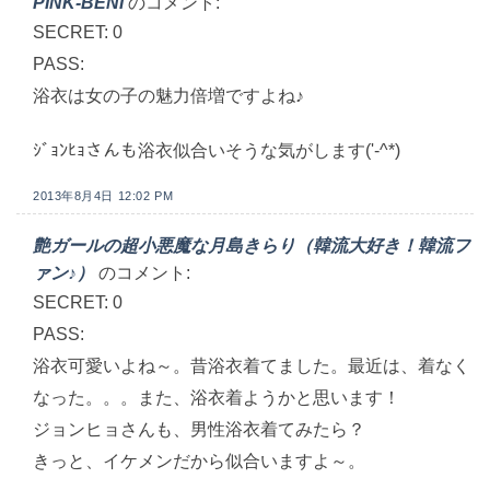
PINK-BENI
のコメント:
SECRET: 0
PASS:
浴衣は女の子の魅力倍増ですよね♪
ｼﾞｮﾝﾋｮさんも浴衣似合いそうな気がします('-^*)
2013年8月4日 12:02 PM
艶ガールの超小悪魔な月島きらり（韓流大好き！韓流フ
ァン♪）
のコメント:
SECRET: 0
PASS:
浴衣可愛いよね～。昔浴衣着てました。最近は、着なく
なった。。。また、浴衣着ようかと思います！
ジョンヒョさんも、男性浴衣着てみたら？
きっと、イケメンだから似合いますよ～。