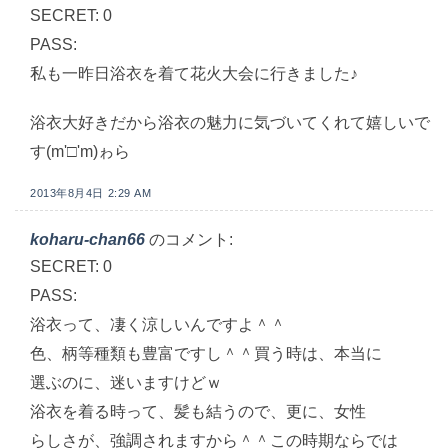
SECRET: 0
PASS:
私も一昨日浴衣を着て花火大会に行きました♪
浴衣大好きだから浴衣の魅力に気づいてくれて嬉しいで
す(m'□'m)ゎら
2013年8月4日 2:29 AM
koharu-chan66
のコメント:
SECRET: 0
PASS:
浴衣って、凄く涼しいんですよ＾＾
色、柄等種類も豊富ですし＾＾買う時は、本当に
選ぶのに、迷いますけどｗ
浴衣を着る時って、髪も結うので、更に、女性
らしさが、強調されますから＾＾この時期ならでは