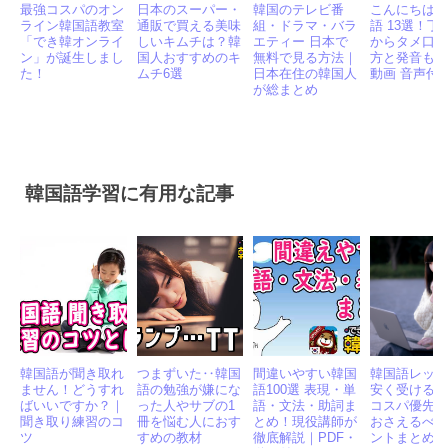
最強コスパのオン
日本のスーパー・
韓国のテレビ番
こんにちは
ライン韓国語教室
通販で買える美味
組・ドラマ・バラ
語 13選！丁
「でき韓オンライ
しいキムチは？韓
エティー 日本で
からタメ口
ン」が誕生しまし
国人おすすめのキ
無料で見る方法｜
方と発音も｜
た！
ムチ6選
日本在住の韓国人
動画 音声付
が総まとめ
韓国語学習に有用な記事
韓国語が聞き取れ
つまずいた‥韓国
間違いやすい韓国
韓国語レッ
ません！どうすれ
語の勉強が嫌にな
語100選 表現・単
安く受ける
ばいいですか？｜
った人やサブの1
語・文法・助詞ま
コスパ優先
聞き取り練習のコ
冊を悩む人におす
とめ！現役講師が
おさえるべ
ツ
すめの教材
徹底解説｜PDF・
ントまとめ