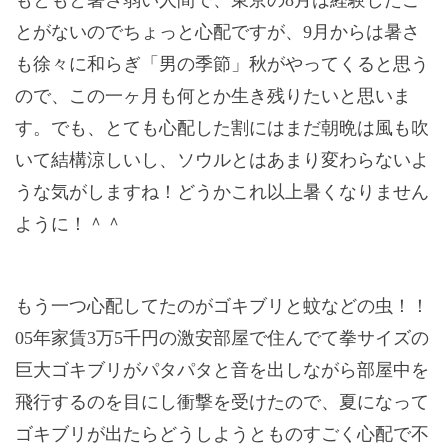
とがないのでちょっと心配ですが、
9
月からは暑さ
も徐々に和らぎ「男の季節」秋がやってくると思う
ので、この一ヶ月も何とか生き残りたいと思いま
す。でも、とても心配した割にはまだ朝晩は風も吹
いて結構涼しいし、ソウルとはあまり変わらないよ
うな気がしますね！どうかこれ以上暑くなりません
ように！＾＾
もう一つ心配してたのがゴキブリと蚊などの虫！！
05
年家賃
3
万
5
千円の激安部屋で住んでて拳サイズの
巨大ゴキブリがパタパタと音を出しながら部屋中を
飛行するのを目にし衝撃を受けたので、夏になって
ゴキブリが出たらどうしようとものすごく心配で不