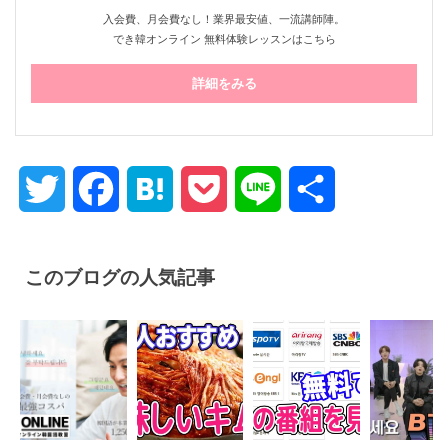
入会費、月会費なし！業界最安値、一流講師陣。
でき韓オンライン 無料体験レッスンはこちら
詳細をみる
Twitter
Facebook
Hatena
Pocket
Line
共
有
このブログの人気記事