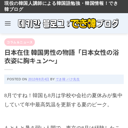
現役の韓国人講師による韓国語勉強・韓国情報！でき
韓ブログ
Skip
コラム＆ニュース
to
日本在住 韓国男性の物語「日本女性の浴
content
衣姿に胸キュン～」
POSTED ON
2013年8月4日
BY
でき韓 パク先生
8
月ですね！韓国も
8
月は学校や会社の夏休みが集中
していて年中最高気温を更新する夏のピーク。
もともと暑さ弱い人間で、東京の
8
月は経験したこ