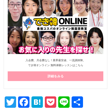
入会費、月会費なし！業界最安値、一流講師陣。
でき韓オンライン 無料体験レッスンはこちら
詳細をみる
Twitter
Facebook
Hatena
Pocket
Line
共