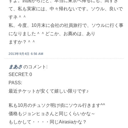
すよ。四国からだと、本当に東京へ帰るにも、高すぎ
て、私も実家には、中々帰れないです。ソウル、良いで
すネ＾＾
私、今度、10月末に会社の社員旅行で、ソウルに行く事
になりました＾＾どこか、お薦めは、あり
ますか？＾＾
2013年9月4日 6:56 AM
まあさ
のコメント:
SECRET: 0
PASS:
最近チケットが安くて嬉しい限りです♪
私も10月のチュソク明け頃にソウル行きます^^
価格もジョンヒョさんと同じくらいかな～
もしかして・・・・同じAirasiaかな？