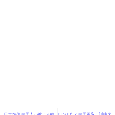
日本在住 韓国人が教える韓
BTSも行く韓国軍隊：訓練兵