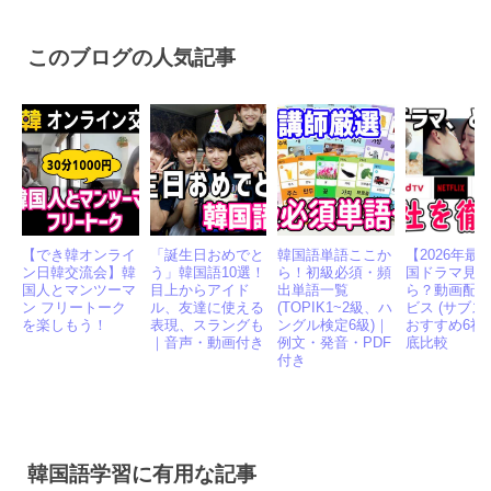
有
このブログの人気記事
【でき韓オンライ
「誕生日おめでと
韓国語単語ここか
【2026年最
ン日韓交流会】韓
う」韓国語10選！
ら！初級必須・頻
国ドラマ見
国人とマンツーマ
目上からアイド
出単語一覧
ら？動画配
ン フリートーク
ル、友達に使える
(TOPIK1~2級、ハ
ビス (サブス
を楽しもう！
表現、スラングも
ングル検定6級)｜
おすすめ6社
｜音声・動画付き
例文・発音・PDF
底比較
付き
韓国語学習に有用な記事