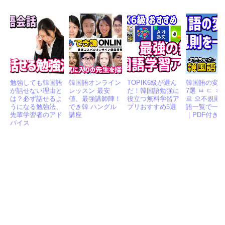
勉強しても韓国語
韓国語オンライン
TOPIK6級が選ん
韓国語の変
が話せない理由と
レッスン 最安
だ！韓国語勉強に
7選 ㅂ ㄷ ㅎ
は？必ず話せるよ
値、最強講師陣！
役立つ無料学習ア
르 으不規則
うになる勉強法、
でき韓 ハングル
プリおすすめ5選
語一覧で一
先輩学習者のアド
講座
｜PDF付き
バイス