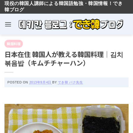
現役の韓国人講師による韓国語勉強・韓国情報！でき
韓ブログ
Skip
韓国料理
to
日本在住 韓国人が教える韓国料理｜김치
content
볶음밥（キムチチャーハン）
POSTED ON
2013年9月4日
BY
でき韓 パク先生