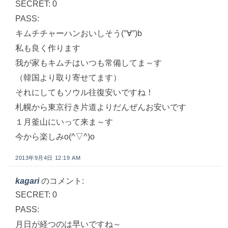
SECRET: 0
PASS:
キムチチャーハンおいしそう(°∀°)b
私も良く作ります
我が家もキムチはいつも常備してま～す
（韓国より取り寄せてます）
それにしてもソウル往復安いですね！
札幌から東京行き片道よりだんぜんお安いです
１月釜山にいって来ま～す
今から楽しみo(^▽^)o
2013年9月4日 12:19 AM
kagari
のコメント:
SECRET: 0
PASS:
月日が経つのは早いですね～