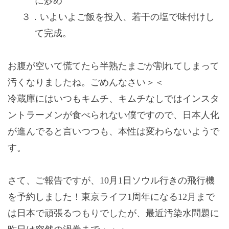
に炒め
３．
いよいよご飯を投入、若干の塩で味付けし
て完成。
お腹が空いて慌てたら半熟たまごが割れてしまって
汚くなりましたね。ごめんなさい＞＜
冷蔵庫にはいつもキムチ、キムチなしではインスタ
ントラーメンが食べられない僕ですので、日本人化
が進んでると言いつつも、本性は変わらないようで
す。
さて、ご報告ですが、
10
月
1
日ソウル行きの飛行機
を予約しました！東京ライフ
1
周年になる
12
月まで
は日本で頑張るつもりでしたが、最近汚染水問題に