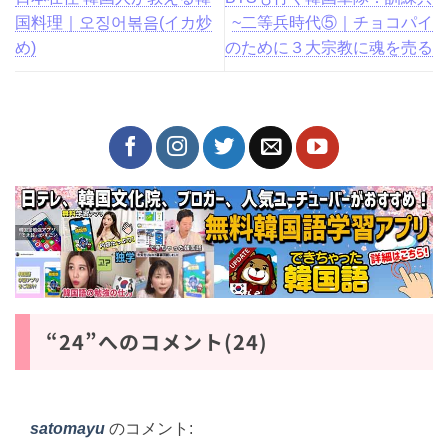
国料理｜오징어볶음(イカ炒
~二等兵時代⑤｜チョコパイ
め)
のために３大宗教に魂を売る
“24”へのコメント(24)
satomayu
のコメント: