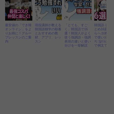
最安値の「でき韓
現役講師が教える
「とても、すご
韓国語 否定
オンライン」をよ
韓国語独学の順番
く」韓国語で16
とめ16選！
りお得に！グルー
とおすすめの教
選！韓国人がよく
らへヨ体、
プレッスンのご案
材、アプリ、レッ
使う強調語・強調
で使い分け
内
スン
表現の違いと使い
지 않다の違
分けを一挙解説
で例文で解