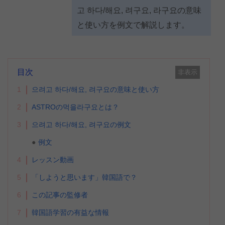
고 하다/해요, 려구요, 라구요の意味
と使い方を例文で解説します。
目次
非表示
1
으려고 하다/해요, 려구요の意味と使い方
2
ASTROの먹을라구요とは？
3
으려고 하다/해요, 려구요の例文
例文
4
レッスン動画
5
「しようと思います」韓国語で？
6
この記事の監修者
7
韓国語学習の有益な情報