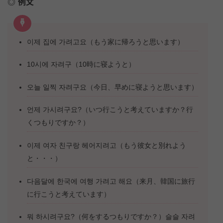
例文
이제 집에 가려고요（もう家に帰ろうと思います）
10시에 자려구（10時に寝ようと）
오늘 일찍 자려구요（今日、早めに寝ようと思います）
언제 가시려구요?（いつ行こうと考えていますか？行
くつもりですか？）
이제 여자 친구랑 헤어지려고（もう彼女と別れよう
と・・・）
다음달에 한국에 여행 가려고 해요（来月、韓国に旅行
に行こうと考えています）
뭐 하시려구요?（何をするつもりですか？）슬슬 자려