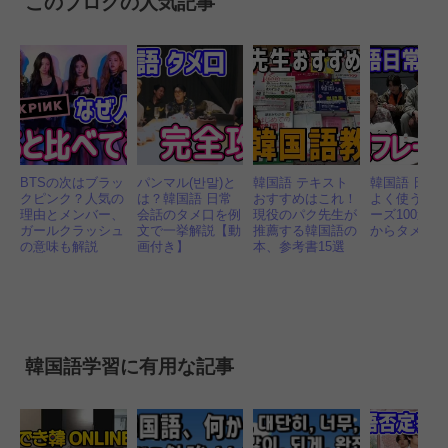
このブログの人気記事
BTSの次はブラッ
パンマル(반말)と
韓国語 テキスト
韓国語 日常
クピンク？人気の
は？韓国語 日常
おすすめはこれ！
よく使う必
理由とメンバー、
会話のタメ口を例
現役のパク先生が
ーズ100選｜
ガールクラッシュ
文で一挙解説【動
推薦する韓国語の
からタメ口
の意味も解説
画付き】
本、参考書15選
韓国語学習に有用な記事