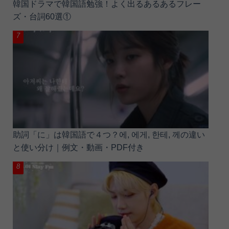
韓国ドラマで韓国語勉強！よく出るあるあるフレー
ズ・台詞60選①
助詞「に」は韓国語で４つ？에, 에게, 한테, 께の違い
と使い分け｜例文・動画・PDF付き