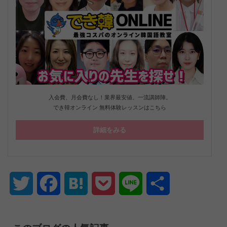
入会費、月会費なし！業界最安値、一流講師陣。
でき韓オンライン 無料体験レッスンはこちら
詳細をみる
Twitter
Facebook
Hatena
Pocket
Line
共
有