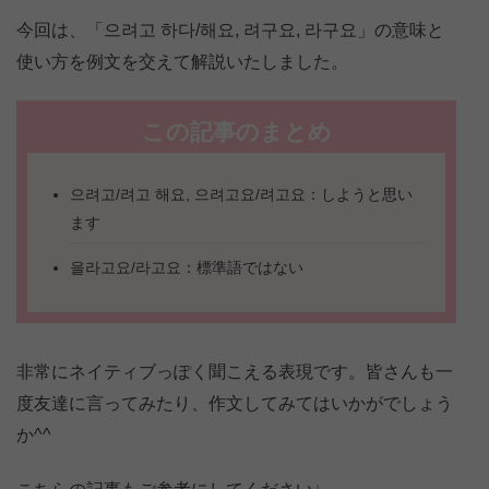
今回は、「으려고 하다/해요, 려구요, 라구요」の意味と
使い方を例文を交えて解説いたしました。
この記事のまとめ
으려고/려고 해요, 으려고요/려고요：しようと思い
ます
을라고요/라고요：標準語ではない
非常にネイティブっぽく聞こえる表現です。皆さんも一
度友達に言ってみたり、作文してみてはいかがでしょう
か^^