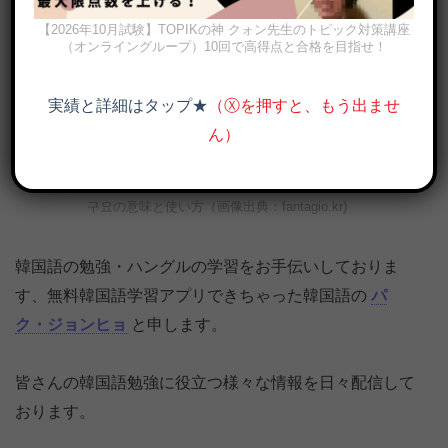
【2026年10月試験】TOPIKの神 クォン先生のトピック対策講座
（オンライングループ）10回で高得点と合格を目指せ！
実績と詳細はタップ★
（Ⓧを押すと、もう出ませ
ん）
「しようと思っています」韓国語で？으려고 하다/해요, 려구요, 라
구요の意味と使い方（画像出典：fantagio.kr)
韓国語の勉強・ハングルの学習をお手伝いしておりま
す、無料韓国語学習アプリできちゃった韓国語の
パ
ク・ジョンヒョ
と申します。
皆さんの韓国語勉強に役立つ様々な情報を日々配信して
おります。