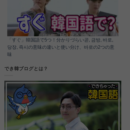
「すぐ」韓国語で5つ！分かりづらい곧, 금방, 바로,
당장, 즉시の意味の違いと使い分け、바로の2つの意
味
でき韓ブログとは？