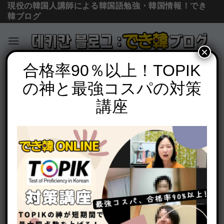
現役の韓国人講師による韓国語勉強・韓国情報！でき
韓ブログ
×
Skip
合格率90％以上！TOPIK
必須文法と表現
to
の神と最強コスパの対策
「しようと思います」韓国語で？으려고
content
하다/해요, 려구요, 라구요の意味と使い
講座
方【初級 文法】
POSTED ON
2020年10月1日
BY
でき韓 パク先生