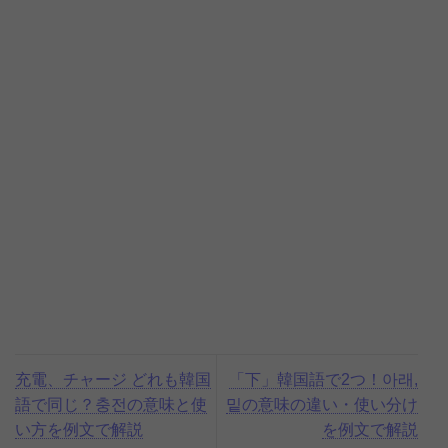
充電、チャージ どれも韓国
「下」韓国語で2つ！아래,
語で同じ？충전の意味と使
밑の意味の違い・使い分け
い方を例文で解説
を例文で解説