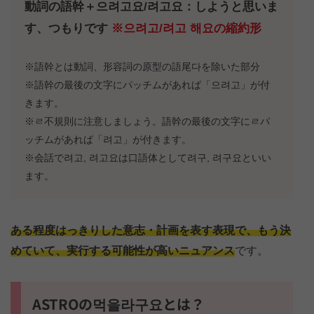
動詞の語幹＋으려고요/려고요：しようと思いま
す、つもりです
※으려고/려고 해요の縮約形
※語幹とは動詞、形容詞の原型の語尾다を除いた部分
※語幹の最後の文字にパッチムがあれば「으려고」が付
きます。
※ㄹ不規則に注意しましょう。語幹の最後の文字にㄹパ
ッチムがあれば「려고」が付きます。
※会話で려고, 려고요は口語体として려구, 려구요といい
ます。
ある程度はっきりした意志・計画を表す表現で、もう決
めていて、実行する可能性が高いニュアンス
です。
ASTROの먹을라구요とは？