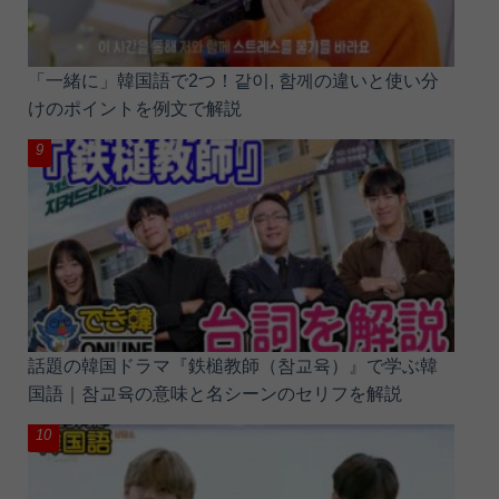
「一緒に」韓国語で2つ！같이, 함께の違いと使い分
けのポイントを例文で解説
話題の韓国ドラマ『鉄槌教師（참교육）』で学ぶ韓
国語｜참교육の意味と名シーンのセリフを解説