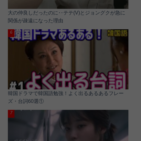
大の仲良しだったのに‥テテ(V)とジョングクが急に
関係が疎遠になった理由
韓国ドラマで韓国語勉強！よく出るあるあるフレー
ズ・台詞60選①