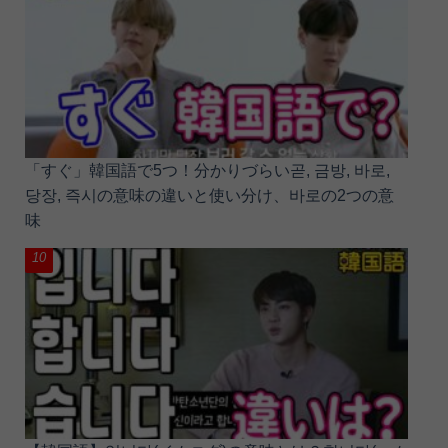
「すぐ」韓国語で5つ！分かりづらい곧, 금방, 바로,
당장, 즉시の意味の違いと使い分け、바로の2つの意
味