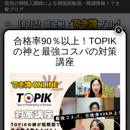
現役の韓国人講師による韓国語勉強・韓国情報！でき
韓ブログ
×
Skip
合格率90％以上！TOPIK
コラム＆ニュース
to
の神と最強コスパの対策
日本在住 韓国人の日記「みなさんは人間
content
の3大痛みをご存知ですか？」
講座
POSTED ON
2015年10月18日
BY
でき韓 パク先生
タイトル通りですが、みなさんは人間の3大痛みをご存
知ですか？
僕はその痛みの中の一つを3回も経験しています。5年前
と3年前に救急車に運ばれて以来、なんと3回目が一昨日