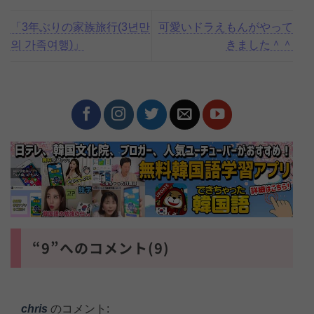
「3年ぶりの家族旅行(3년만
可愛いドラえもんがやって
의 가족여행)」
きました＾＾
“9”へのコメント(9)
chris
のコメント: