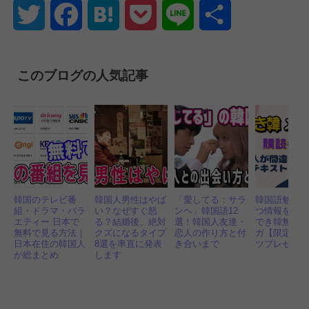
Twitter
Facebook
Hatena
Pocket
Line
共
有
このブログの人気記事
韓国のテレビ番
韓国人男性はやば
「愛してる：サラ
韓国語勉強
組・ドラマ・バラ
い？なぜすぐ怒
ンヘ」韓国語12
つ情報をお
エティー 日本で
る？結婚後、絶対
選！韓国人友達・
でき韓無料
無料で見る方法｜
クズになるタイプ
恋人の作り方と付
ガ【限定コ
日本在住の韓国人
8選を率直に発表
き合いまで
ツプレゼン
が総まとめ
します