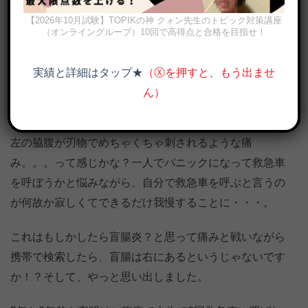
の夜明けに襲ってきたんです。
【2026年10月試験】TOPIKの神 クォン先生のトピック対策講座
（オンライングループ）10回で高得点と合格を目指せ！
日本に来て、もうちょっとで丸々3年になる僕。幸いな
ことに今まで病院にお世話になることはなかったんです
実績と詳細はタップ★
（Ⓧを押すと、もう出ませ
が、一昨日の夜明け、激しい腹痛で目が覚めちゃったん
ん）
です。
左の脇腹が刃物でめちゃくちゃ刺されるような痛
み。。。って感じかな？一人でパニックになって救急車
を呼ぼうかと悩みながら、自分で救急車を呼ぶと言うの
が何故か寂しくてできるだけ我慢することに・・・。
これはもしかしたら盲腸炎？と思って痛みと戦いながら
携帯で検索したら、盲腸は右にあるというじゃないです
か！？そして、やっと思い出しました。