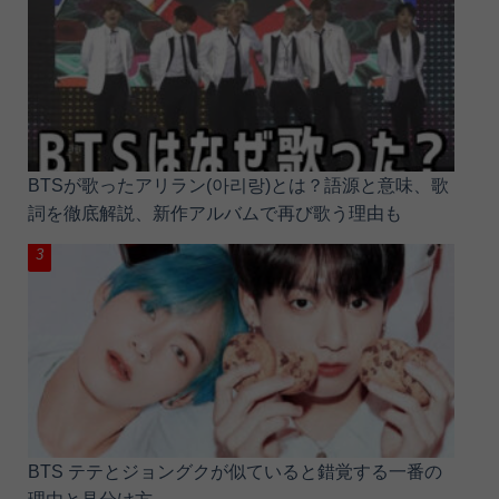
BTSが歌ったアリラン(아리랑)とは？語源と意味、歌
詞を徹底解説、新作アルバムで再び歌う理由も
BTS テテとジョングクが似ていると錯覚する一番の