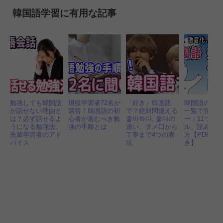
韓国語学習に有用な記事
勉強しても韓国語
現役学習者72名が
「好き」韓国語
韓国語の発
が話せない理由と
回答！韓国語の初
で？絶対間違える
一覧で完全
は？必ず話せるよ
心者が進むべき勉
좋아하다, 좋다の
ー！11つの
うになる勉強法、
強の手順とは
違い、タメ口から
ル、読み方
先輩学習者のアド
丁寧まで4つの表
方【PDF・
バイス
現
き】