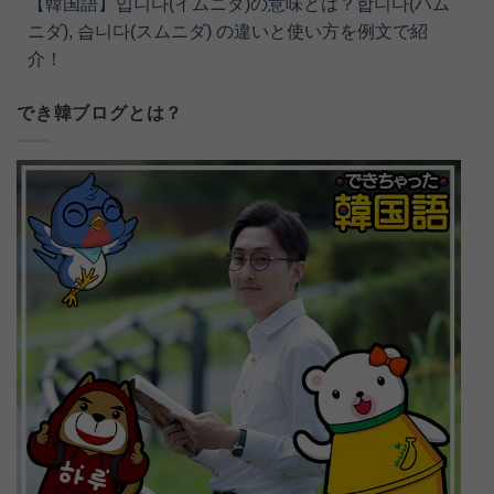
【韓国語】입니다(イムニダ)の意味とは？합니다(ハム
ニダ), 습니다(スムニダ) の違いと使い方を例文で紹
介！
でき韓ブログとは？