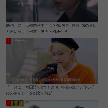
助詞「に」は韓国語で４つ？에, 에게, 한테, 께の違い
と使い分け｜例文・動画・PDF付き
「一緒に」韓国語で2つ！같이, 함께の違いと使い分
けのポイントを例文で解説