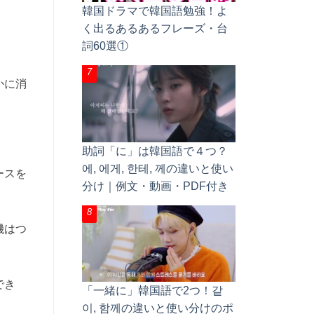
韓国ドラマで韓国語勉強！よ
く出るあるあるフレーズ・台
詞60選①
かに消
助詞「に」は韓国語で４つ？
에, 에게, 한테, 께の違いと使い
ースを
分け｜例文・動画・PDF付き
機はつ
でき
「一緒に」韓国語で2つ！같
이, 함께の違いと使い分けのポ