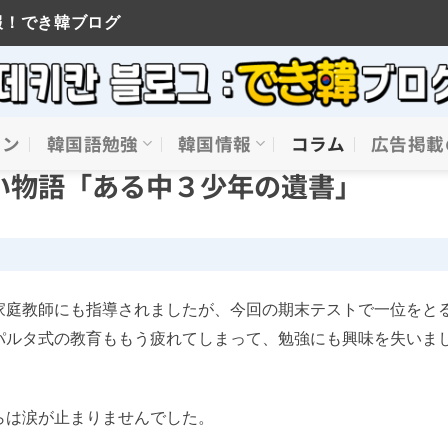
報！でき韓ブログ
イン
韓国語勉強
韓国情報
コラム
広告掲載
い物語「ある中３少年の遺書」
家庭教師にも指導されましたが、今回の期末テストで一位をと
パルタ式の教育ももう疲れてしまって、勉強にも興味を失いま
らは涙が止まりませんでした。