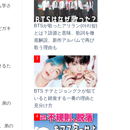
入学さ
BTSが歌ったアリラン(아리랑)
だガキ
とは？語源と意味、歌詞を徹
底解説、新作アルバムで再び
歌う理由も
せるた
BTS テテとジョングクが似て
いると錯覚する一番の理由と
。弟の
見分け方
ど、弟の