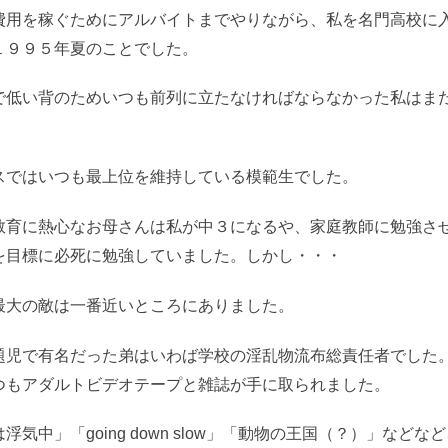
費用を稼ぐためにアルバイトまでやりながら、私を名門高校に
１９９５年夏のことでした。
で低い背のためいつも前列に立たなければならなかった私はま
スではいつも最上位を維持している模範生でした。
教育に熱心なお母さんは私が中３になるや、家庭教師に勉強さ
を目標に必死に勉強していました。しかし・・・
最大の敵は一番近いところにありました。
題児で有名だった弟はいわば学校の淫乱物流布総責任者でした
つもアダルトビデオテープと雑誌が手に取られました。
中」「going down slow」「動物の王国（？）」などな