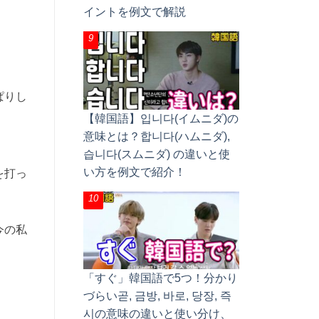
イントを例文で解説
ぱりし
【韓国語】입니다(イムニダ)の
意味とは？합니다(ハムニダ),
습니다(スムニダ) の違いと使
い方を例文で紹介！
を打っ
今の私
「すぐ」韓国語で5つ！分かり
づらい곧, 금방, 바로, 당장, 즉
시の意味の違いと使い分け、