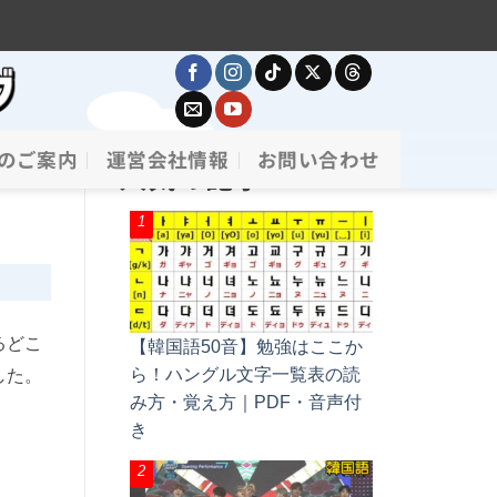
のご案内
運営会社情報
お問い合わせ
人気の記事
るどこ
【韓国語50音】勉強はここか
ら！ハングル文字一覧表の読
した。
み方・覚え方｜PDF・音声付
き