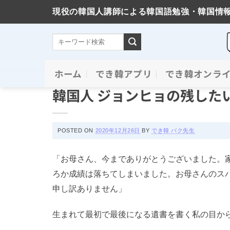
現役の韓国人講師による韓国語勉強・韓国情
Skip
ホーム
でき韓アプリ
でき韓オンラ
コラム＆ニュース
to
韓国人 ジョンヒョの残した
content
POSTED ON
2020年12月26日
BY
でき韓 パク先生
「お母さん、今までありがとうございました。
ろか成績は落ちてしまいました。お母さんのス
申し訳ありません」
生まれて最初で最後になる遺書を書く私の目か