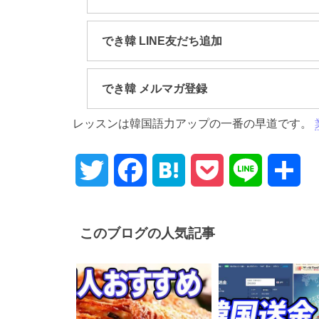
でき韓 LINE友だち追加
でき韓 メルマガ登録
レッスンは韓国語力アップの一番の早道です。
Twitter
Facebook
Hatena
Pocket
Line
共
有
このブログの人気記事