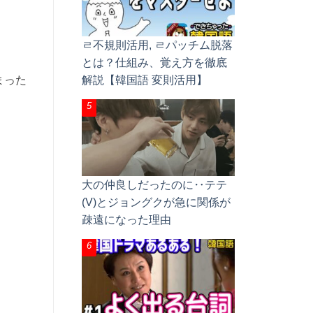
ㄹ不規則活用, ㄹパッチム脱落
とは？仕組み、覚え方を徹底
まった
解説【韓国語 変則活用】
大の仲良しだったのに‥テテ
(V)とジョングクが急に関係が
疎遠になった理由