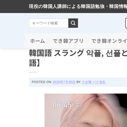
現役の韓国人講師による韓国語勉強・韓国情
Skip
ホーム
でき韓アプリ
でき韓オンラ
スラングと新造語
to
韓国語 スラング 악플, 선
content
語】
POSTED ON
2020年7月26日
BY
でき韓 パク先生