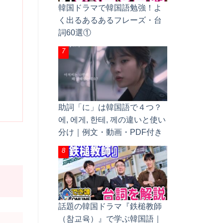
韓国ドラマで韓国語勉強！よ
く出るあるあるフレーズ・台
詞60選①
助詞「に」は韓国語で４つ？
에, 에게, 한테, 께の違いと使い
分け｜例文・動画・PDF付き
話題の韓国ドラマ『鉄槌教師
（참교육）』で学ぶ韓国語｜