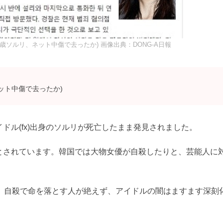
25歳ソルリ、ネット中傷で去ったか) 画像出典：DONG‐A日報
ネット中傷で去ったか)
ドル(fx)出身のソルリが死亡したまま発見されました。
とされています。韓国では大物女優が自殺したりと、芸能人に
し、自殺で命を落とす人が絶えず、アイドルの闇はますます深刻