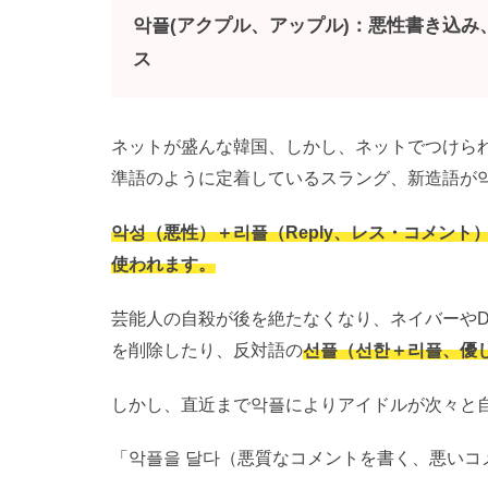
악플(アクプル、アップル)：悪性書き込
ス
ネットが盛んな韓国、しかし、ネットでつけら
準語のように定着しているスラング、新造語が
악성（悪性）＋리플（Reply、レス・コメン
使われます。
芸能人の自殺が後を絶たなくなり、ネイバーやD
を削除したり、反対語の
선플（선한＋리플、優
しかし、直近まで악플によりアイドルが次々と
「악플을 달다（悪質なコメントを書く、悪いコ