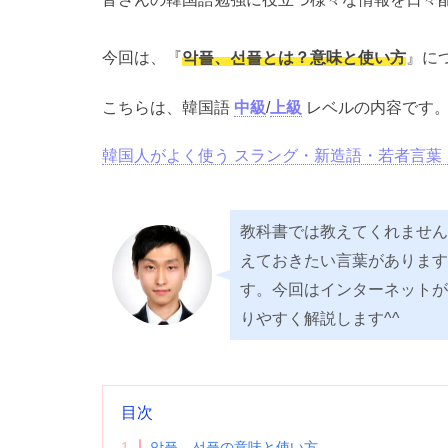
今回は、『
악플、선플とは？意味と使い方
』に
こちらは、韓国語
中級
/
上級
レベルの内容です
韓国人がよく使う スラング・新造語・若者言葉
教科書では教えてくれません
えておきたい言葉があります
す。今回はインターネットが
りやすく解説します^^
目次
1
악플、선플の意味と使い方