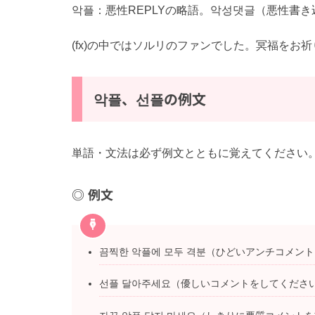
악플：悪性REPLYの略語。악성댓글（悪性書
(fx)の中ではソルリのファンでした。冥福をお
악플、선플の例文
単語・文法は必ず例文とともに覚えてください
例文
끔찍한 악플에 모두 격분（ひどいアンチコメン
선플 달아주세요（優しいコメントをしてくださ