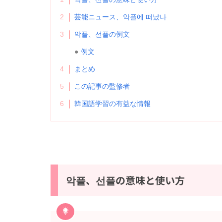
2
芸能ニュース、악플에 떠났나
3
악플、선플の例文
例文
4
まとめ
5
この記事の監修者
6
韓国語学習の有益な情報
악플、선플の意味と使い方