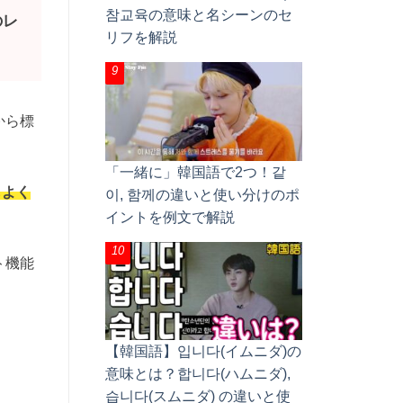
참교육の意味と名シーンのセ
のレ
リフを解説
から標
「一緒に」韓国語で2つ！같
もよく
이, 함께の違いと使い分けのポ
イントを例文で解説
ト機能
【韓国語】입니다(イムニダ)の
意味とは？합니다(ハムニダ),
습니다(スムニダ) の違いと使