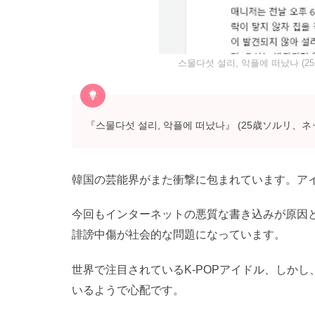
스물다섯 설리, 악플에 떠났나 (
『스물다섯 설리, 악플에 떠났나』 (25歳ソルリ、
韓国の芸能界がまた衝撃に包まれています。アイ
今回もインターネットの悪質な書き込みが原因
誹謗中傷が社会的な問題になっています。
世界で注目されているK-POPアイドル、しか
いるようで心配です。