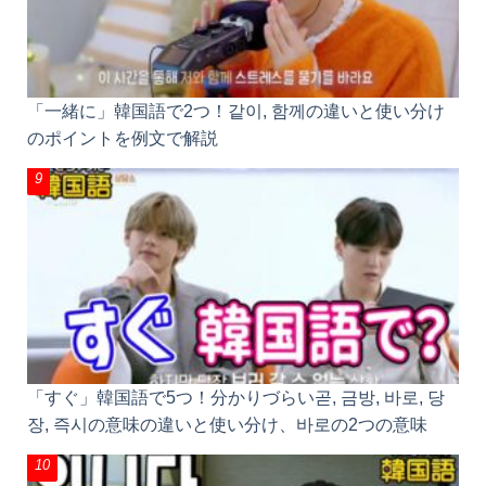
「一緒に」韓国語で2つ！같이, 함께の違いと使い分け
のポイントを例文で解説
「すぐ」韓国語で5つ！分かりづらい곧, 금방, 바로, 당
장, 즉시の意味の違いと使い分け、바로の2つの意味