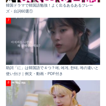
韓国ドラマで韓国語勉強！よく出るあるあるフレー
ズ・台詞60選①
助詞「に」は韓国語で４つ？에, 에게, 한테, 께の違いと
使い分け｜例文・動画・PDF付き