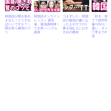
韓国語が聞き取れ
韓国語オンライン
つまずいた‥韓国
「好き」韓
ません！どうすれ
レッスン 最安
語の勉強が嫌にな
で？絶対間
ばいいですか？｜
値、最強講師陣！
った人やサブの1
좋아하다, 좋
聞き取り練習のコ
でき韓 ハングル
冊を悩む人におす
違い、タメ
ツ
講座
すめの教材
丁寧まで4つ
現