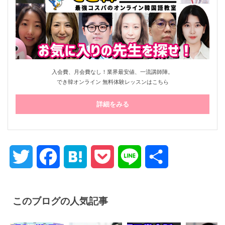
入会費、月会費なし！業界最安値、一流講師陣。
でき韓オンライン 無料体験レッスンはこちら
詳細をみる
Twitter
Facebook
Hatena
Pocket
Line
共
有
このブログの人気記事