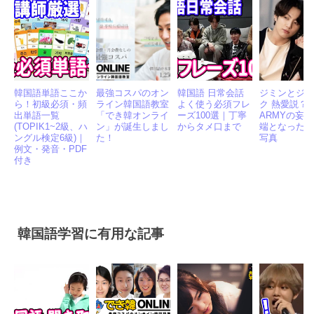
韓国語単語ここか
最強コスパのオン
韓国語 日常会話
ジミンとジ
ら！初級必須・頻
ライン韓国語教室
よく使う必須フレ
ク 熱愛説？
出単語一覧
「でき韓オンライ
ーズ100選｜丁寧
ARMYの妄
(TOPIK1~2級、ハ
ン」が誕生しまし
からタメ口まで
端となった1
ングル検定6級)｜
た！
写真
例文・発音・PDF
付き
韓国語学習に有用な記事