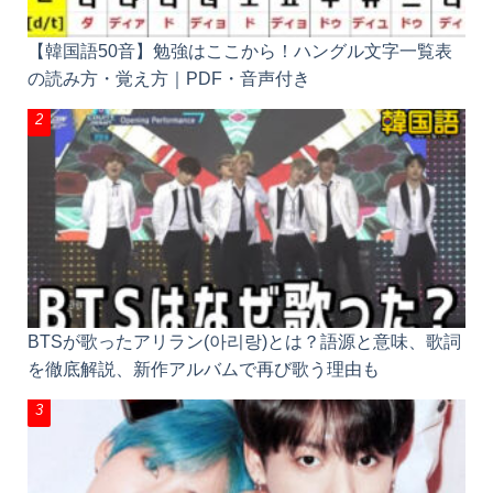
【韓国語50音】勉強はここから！ハングル文字一覧表
の読み方・覚え方｜PDF・音声付き
BTSが歌ったアリラン(아리랑)とは？語源と意味、歌詞
を徹底解説、新作アルバムで再び歌う理由も