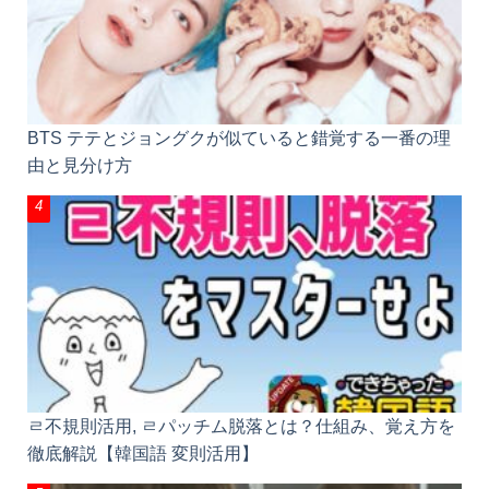
BTS テテとジョングクが似ていると錯覚する一番の理
由と見分け方
ㄹ不規則活用, ㄹパッチム脱落とは？仕組み、覚え方を
徹底解説【韓国語 変則活用】