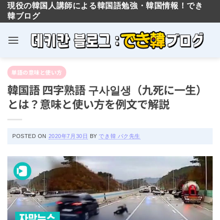
現役の韓国人講師による韓国語勉強・韓国情報！でき
韓ブログ
Skip
単語の意味と使い方
to
韓国語 四字熟語 구사일생（九死に一生）
content
とは？意味と使い方を例文で解説
POSTED ON
2020年7月30日
BY
でき韓 パク先生