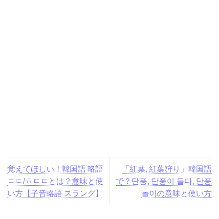
覚えてほしい！韓国語 略語
「紅葉, 紅葉狩り」韓国語
ㄷㄷ/ㅎㄷㄷとは？意味と使
で？단풍, 단풍이 들다, 단풍
い方【子音略語 スラング】
놀이の意味と使い方