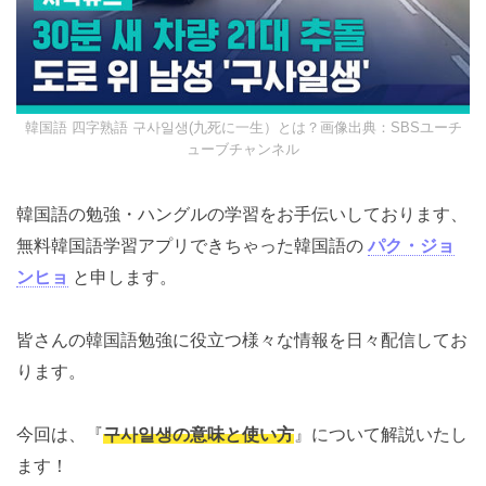
韓国語 四字熟語 구사일생(九死に一生）とは？画像出典：SBSユーチ
ューブチャンネル
韓国語の勉強・ハングルの学習をお手伝いしております、
無料韓国語学習アプリできちゃった韓国語の
パク・ジョ
ンヒョ
と申します。
皆さんの韓国語勉強に役立つ様々な情報を日々配信してお
ります。
今回は、『
구사일생の意味と使い方
』について解説いたし
ます！