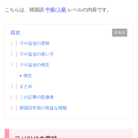
こちらは、韓国語
中級
/
上級
レベルの内容です。
目次
非表示
1
구사일생の意味
2
구사일생の使い方
3
구사일생の例文
例文
4
まとめ
5
この記事の監修者
6
韓国語学習の有益な情報