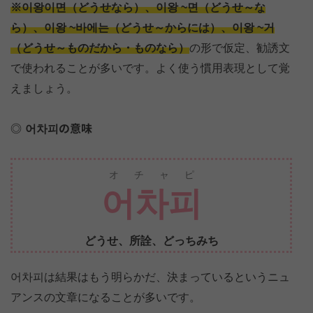
※이왕이면（どうせなら）、이왕 ~면（どうせ～な
ら）、이왕 ~바에는（どうせ～からには）、이왕 ~거
（どうせ～ものだから・ものなら）
の形で仮定、勧誘文
で使われることが多いです。よく使う慣用表現として覚
えましょう。
어차피の意味
オチャピ
어차피
どうせ、所詮、どっちみち
어차피は結果はもう明らかだ、決まっているというニュ
アンスの文章になることが多いです。