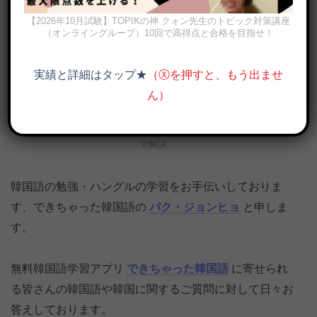
【2026年10月試験】TOPIKの神 クォン先生のトピック対策講座
（オンライングループ）10回で高得点と合格を目指せ！
実績と詳細はタップ★
（Ⓧを押すと、もう出ませ
ん）
‘どうせ’は韓国語で何？이왕と어차피の意味の違いと使い分けを例文
で解説
韓国語の勉強・ハングルの学習をお手伝いしておりま
す、できちゃった韓国語の
パク・ジョンヒョ
と申しま
す。
無料韓国語学習アプリ
できちゃった韓国語
に寄せられ
る皆さんの韓国語や韓国に関するご質問に対して日々お
答えしております。