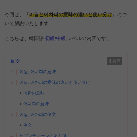
今回は、『
이왕と어차피の意味の違いと使い分け
』につ
いて解説いたします！
こちらは、韓国語
初級
/
中級
レベルの内容です。
目次
非表示
1
이왕, 어차피の意味
2
이왕, 어차피の意味の違いと使い分け
이왕の意味
어차피の意味
3
이왕, 어차피の例文
例文
4
セブンティーンの어차피