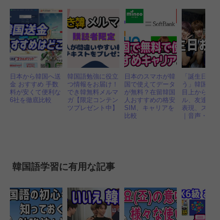
日本から韓国へ送
韓国語勉強に役立
日本のスマホが韓
「誕生日お
金 おすすめ 手数
つ情報をお届け！
国で使えてデータ
う」韓国語1
料が安くて便利な
でき韓無料メルマ
が無料？在留韓国
目上からア
6社を徹底比較
ガ【限定コンテン
人おすすめの格安
ル、友達に
ツプレゼント中】
SIM、キャリアを
表現、スラ
比較
｜音声・動
韓国語学習に有用な記事