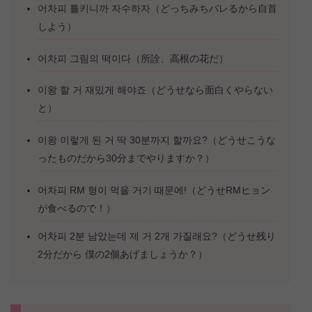
어차피 틀키니까 자수하자（どっちみちバレるから自首
しよう）
어차피 그림의 떡이다（所詮、高根の花だ）
이왕 할 거 재밌게 해야죠（どうせなら面白くやらない
と）
이왕 이렇게 된 거 딱 30분까지 할까요?（どうせこうな
ったものだから30分までやりますか？）
어차피 RM 형이 먹을 거기 때문에!（どうせRMヒョン
が食べるので！）
어차피 2분 남았는데 제 거 2개 가질래요?（どうせ残り
2分だから 僕の2個あげましょうか？）