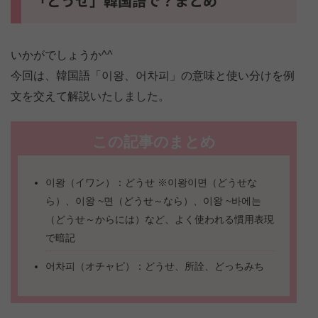
「どうせ」韓国語で？まとめ
いかがでしょうか^^
今回は、韓国語「이왕、어차피」の意味と使い分けを例
文を交えて解説いたしました。
この記事のまとめ
이왕（イワン）：どうせ ※이왕이면（どうせな
ら）、이왕 ~면（どうせ～なら）、이왕 ~바에는
（どうせ～からには）など、よく使われる慣用表現
で暗記
어차피（オチャピ）：どうせ、所詮、どっちみち