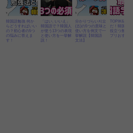
韓国語勉強 何か
「はい, いいえ」
分かりづらい지요
TOPIK6級
らどうすればいい
韓国語で？韓国人
(죠)の5つの意味と
だ！韓国語
の？初心者の5つ
が使う13つの表現
使い方を例文で一
役立つ無料
の悩みに答えま
と使い方を一挙解
挙解説【韓国語
プリおすすめ
す！
説！
文法】