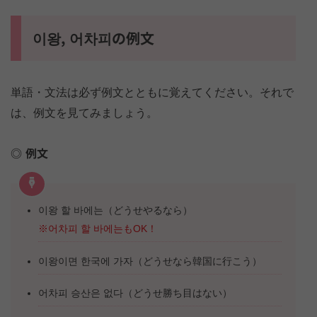
이왕, 어차피の例文
単語・文法は必ず例文とともに覚えてください。それで
は、例文を見てみましょう。
例文
이왕 할 바에는（どうせやるなら）
※어차피 할 바에는もOK！
이왕이면 한국에 가자（どうせなら韓国に行こう）
어차피 승산은 없다（どうせ勝ち目はない）