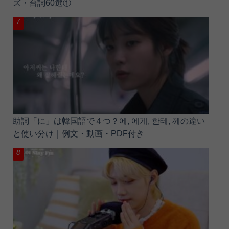
ズ・台詞60選①
助詞「に」は韓国語で４つ？에, 에게, 한테, 께の違い
と使い分け｜例文・動画・PDF付き