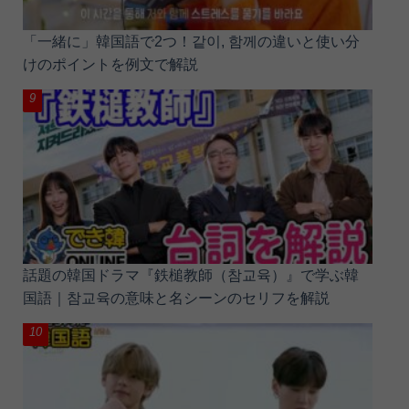
「一緒に」韓国語で2つ！같이, 함께の違いと使い分
けのポイントを例文で解説
話題の韓国ドラマ『鉄槌教師（참교육）』で学ぶ韓
国語｜참교육の意味と名シーンのセリフを解説