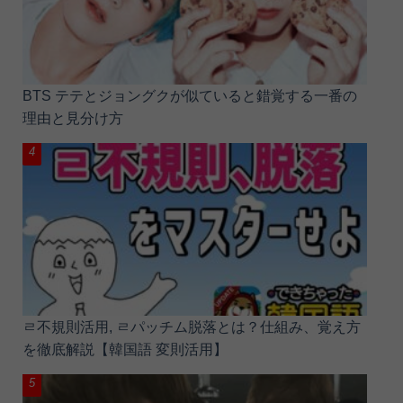
BTS テテとジョングクが似ていると錯覚する一番の
理由と見分け方
ㄹ不規則活用, ㄹパッチム脱落とは？仕組み、覚え方
を徹底解説【韓国語 変則活用】