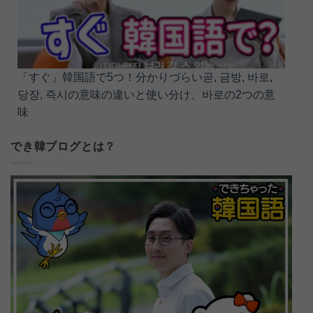
「すぐ」韓国語で5つ！分かりづらい곧, 금방, 바로,
당장, 즉시の意味の違いと使い分け、바로の2つの意
味
でき韓ブログとは？