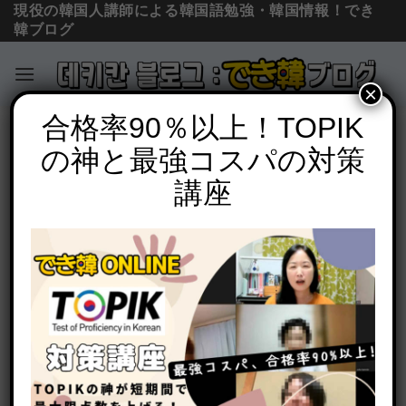
現役の韓国人講師による韓国語勉強・韓国情報！でき
韓ブログ
×
Skip
合格率90％以上！TOPIK
単語の意味と使い方
to
の神と最強コスパの対策
「どうせ」韓国語で？이왕と어차피の意
content
味の違いと使い分けを例文で解説
講座
POSTED ON
2020年5月20日
BY
でき韓 パク先生