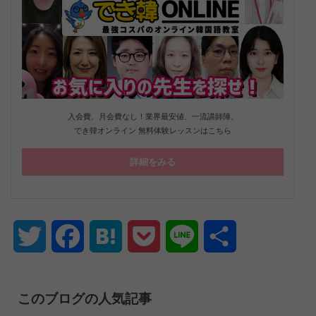
入会費、月会費なし！業界最安値、一流講師陣。
でき韓オンライン 無料体験レッスンはこちら
詳細をみる
Twitter
Facebook
Hatena
Pocket
Line
共
有
このブログの人気記事