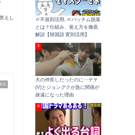
。
答えし
ㄹ不規則活用, ㄹパッチム脱落
とは？仕組み、覚え方を徹底
解説【韓国語 変則活用】
大の仲良しだったのに‥テテ
表示
(V)とジョングクが急に関係が
疎遠になった理由