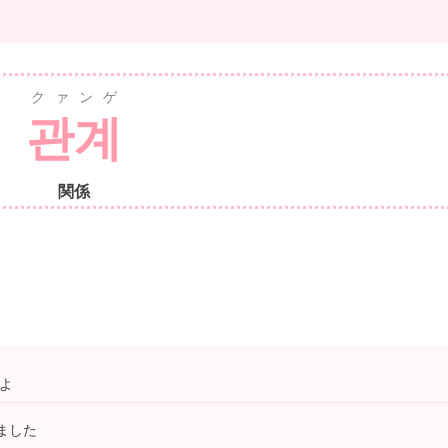
クァンゲ
관계
関係
よ
ました