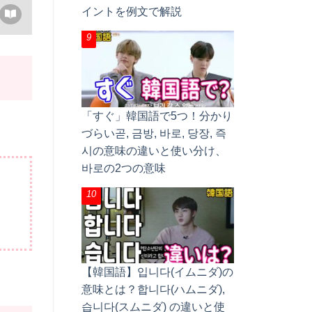
イントを例文で解説
「すぐ」韓国語で5つ！分かり
づらい곧, 금방, 바로, 당장, 즉
시の意味の違いと使い分け、
바로の2つの意味
【韓国語】입니다(イムニダ)の
意味とは？합니다(ハムニダ),
습니다(スムニダ) の違いと使