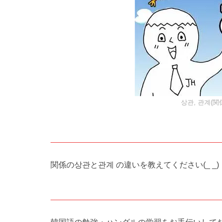
상관, 관계(
関係の상관と관계 の違いを教えてください(_ _)