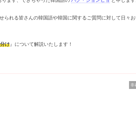
おります、できちゃった韓国語の
パク・ジョンヒョ
と申します
せられる皆さんの韓国語や韓国に関するご質問に対して日々お
い分け
』について解説いたします！
。
非