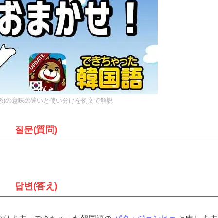
関係)の意味の違いと使い分けを例文で解説
질문(質問)
답변(答え)