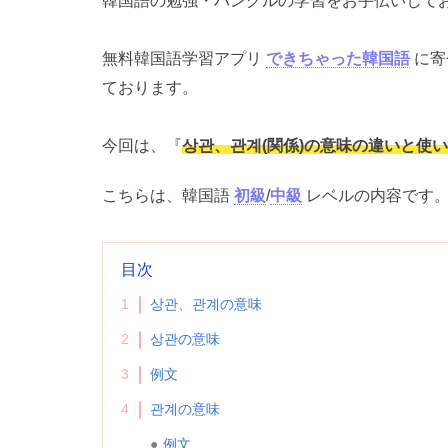
韓国語の勉強・ハングルの学習をお手伝いして
無料韓国語学習アプリ
できちゃった韓国語
に寄
ております。
今回は、『
상관、관계(関係)の意味の違いと使
こちらは、韓国語
初級
/
中級
レベルの内容です
目次
1
상관、관계の意味
2
상관の意味
3
例文
4
관계の意味
例文