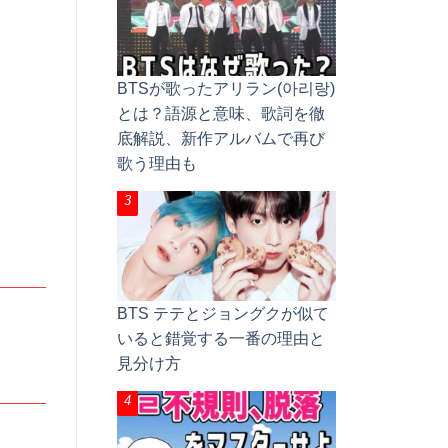
BTSが歌ったアリラン(아리랑)
とは？語源と意味、歌詞を徹
底解説、新作アルバムで再び
歌う理由も
BTS テテとジョングクが似て
いると錯覚する一番の理由と
見分け方