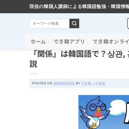
現役の韓国人講師による韓国語勉強・韓国情
Skip
ホーム
でき韓アプリ
でき韓オンラ
単語の意味と使い方
to
「関係」は韓国語で？상관,
content
説
POSTED ON
2020年9月2日
BY
でき韓 パク先生