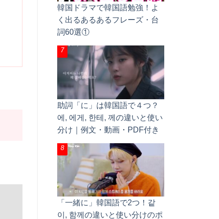
韓国ドラマで韓国語勉強！よ
く出るあるあるフレーズ・台
詞60選①
助詞「に」は韓国語で４つ？
에, 에게, 한테, 께の違いと使い
分け｜例文・動画・PDF付き
「一緒に」韓国語で2つ！같
이, 함께の違いと使い分けのポ