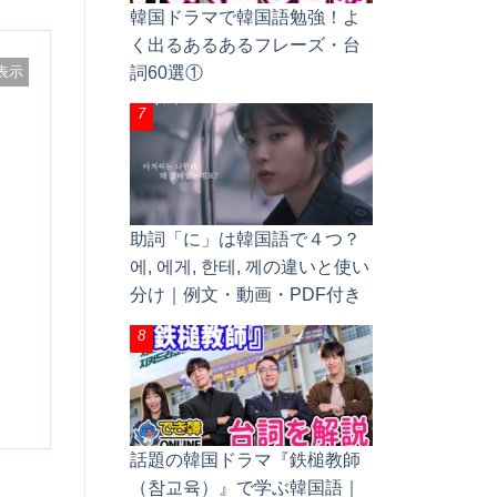
韓国ドラマで韓国語勉強！よ
く出るあるあるフレーズ・台
詞60選①
表示
助詞「に」は韓国語で４つ？
에, 에게, 한테, 께の違いと使い
分け｜例文・動画・PDF付き
話題の韓国ドラマ『鉄槌教師
（참교육）』で学ぶ韓国語｜