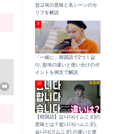
참교육の意味と名シーンのセ
リフを解説
「一緒に」韓国語で2つ！같
이, 함께の違いと使い分けのポ
イントを例文で解説
【韓国語】입니다(イムニダ)の
意味とは？합니다(ハムニダ),
습니다(スムニダ) の違いと使