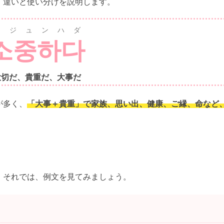
、違いと使い分けを説明します。
ソジュンハダ
소중하다
大切だ、貴重だ、大事だ
が多く、
「大事＋貴重」で家族、思い出、健康、ご縁、命など
。それでは、例文を見てみましょう。