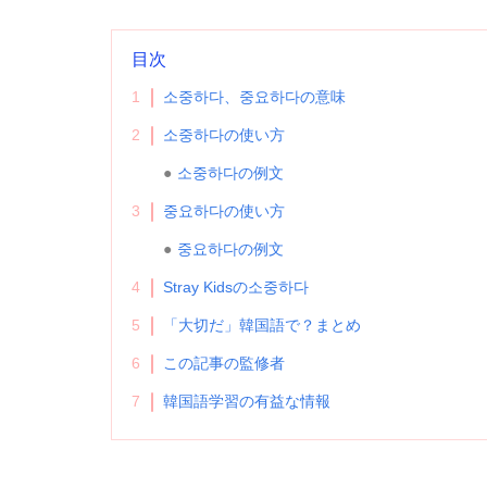
目次
1
소중하다、중요하다の意味
2
소중하다の使い方
소중하다の例文
3
중요하다の使い方
중요하다の例文
4
Stray Kidsの소중하다
5
「大切だ」韓国語で？まとめ
6
この記事の監修者
7
韓国語学習の有益な情報