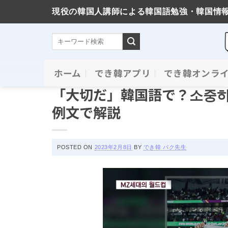
現役の韓国人講師による韓国語勉強・韓国情
Skip
ホーム
でき韓アプリ
でき韓オンラ
単語の意味と使い方
to
「大切だ」韓国語で？소중
content
例文で解説
POSTED ON
2023年2月8日
BY
でき韓 パク先生