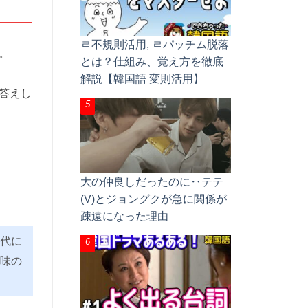
ㄹ不規則活用, ㄹパッチム脱落
。
とは？仕組み、覚え方を徹底
解説【韓国語 変則活用】
答えし
大の仲良しだったのに‥テテ
(V)とジョングクが急に関係が
疎遠になった理由
代に
味の