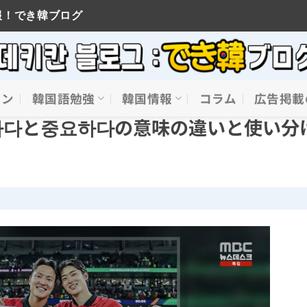
報！でき韓ブログ
イン
韓国語勉強
韓国情報
コラム
広告掲載
하다と중요하다の意味の違いと使い分