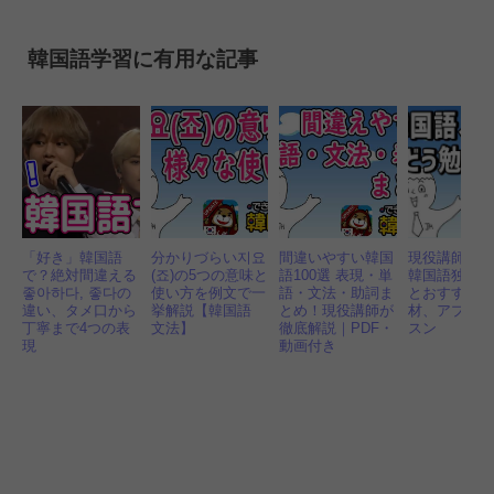
韓国語学習に有用な記事
「好き」韓国語
分かりづらい지요
間違いやすい韓国
現役講師が
で？絶対間違える
(죠)の5つの意味と
語100選 表現・単
韓国語独学
좋아하다, 좋다の
使い方を例文で一
語・文法・助詞ま
とおすすめ
違い、タメ口から
挙解説【韓国語
とめ！現役講師が
材、アプリ
丁寧まで4つの表
文法】
徹底解説｜PDF・
スン
現
動画付き