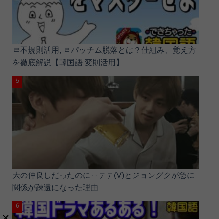
ㄹ不規則活用, ㄹパッチム脱落とは？仕組み、覚え方
を徹底解説【韓国語 変則活用】
大の仲良しだったのに‥テテ(V)とジョングクが急に
関係が疎遠になった理由