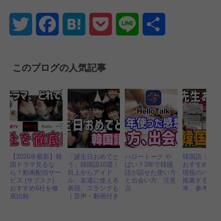
Twitter
Facebook
Hatena
Pocket
Line
共
有
このブログの人気記事
【2026年最新】韓
「誕生日おめでと
ハロートーク や
韓国語 テキ
国ドラマ見るな
う」韓国語10選！
ばい？3年で韓国
おすすめは
ら？動画配信サー
目上からアイド
語が話せた使い方
現役のパク
ビス (サブスク)
ル、友達に使える
と出会い方、注意
推薦する韓
おすすめ6社を徹
表現、スラングも
点
本、参考書1
底比較
｜音声・動画付き