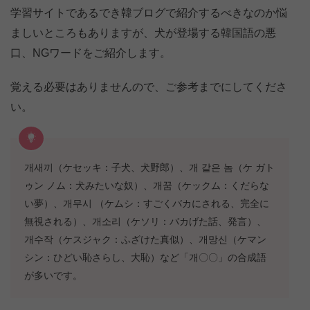
学習サイトであるでき韓ブログで紹介するべきなのか悩
ましいところもありますが、犬が登場する韓国語の悪
口、NGワードをご紹介します。
覚える必要はありませんので、ご参考までにしてくださ
い。
개새끼（ケセッキ：子犬、犬野郎）、개 같은 놈（ケ ガト
ゥン ノム：犬みたいな奴）、개꿈（ケックム：くだらな
い夢）、개무시 （ケムシ：すごくバカにされる、完全に
無視される）、개소리（ケソリ：バカげた話、発言）、
개수작（ケスジャク：ふざけた真似）、개망신（ケマン
シン：ひどい恥さらし、大恥）など「개〇〇」の合成語
が多いです。