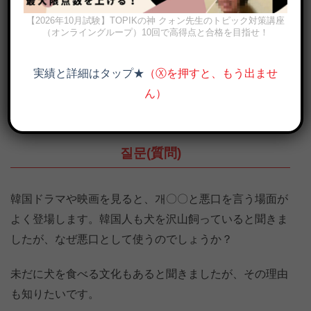
【2026年10月試験】TOPIKの神 クォン先生のトピック対策講座
（オンライングループ）10回で高得点と合格を目指せ！
実績と詳細はタップ★
（Ⓧを押すと、もう出ませ
ん）
韓国語で개（犬）はNGワード？韓国で犬が悪口になった理由、犬を
食べる理由も
질문(質問)
韓国ドラマや映画を見ると、개〇〇と悪口を言う場面が
よく登場します。韓国人も犬を沢山飼っていると聞きま
したが、なぜ悪口として使うのでしょうか？
未だに犬を食べる文化もあると聞きましたが、その理由
も知りたいです。