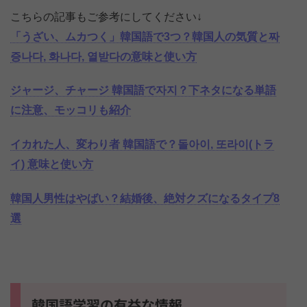
こちらの記事もご参考にしてください↓
「うざい、ムカつく」韓国語で3つ？韓国人の気質と짜
증나다, 화나다, 열받다の意味と使い方
ジャージ、チャージ 韓国語で자지？下ネタになる単語
に注意、モッコリも紹介
イカれた人、変わり者 韓国語で？돌아이, 또라이(トラ
イ) 意味と使い方
韓国人男性はやばい？結婚後、絶対クズになるタイプ8
選
韓国語学習の有益な情報