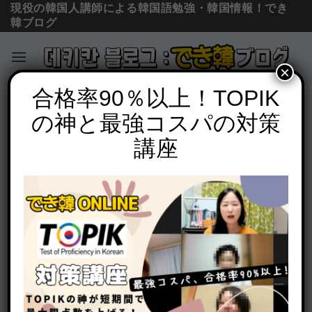
現役の韓国人講師による韓国語勉強・韓国情報！でき
韓ブログ
×
Skip
合格率90％以上！TOPIK
コラム＆ニュース
to
の神と最強コスパの対策
韓国語で개（犬）はNGワード？韓国で
content
犬が悪口になった理由、犬を食べる理由
講座
も
POSTED ON
2024年8月21日
BY
でき韓 パク先生