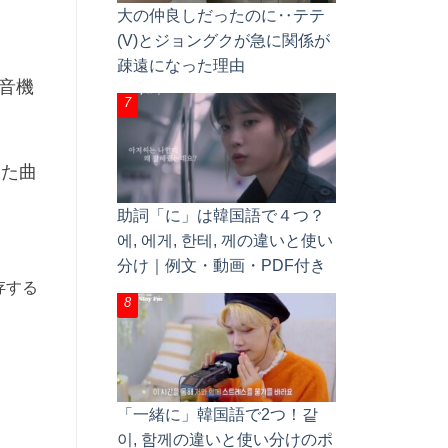
大の仲良しだったのに‥テテ
(V)とジョングクが急に関係が
疎遠になった理由
音機
った曲
助詞「に」は韓国語で４つ？
에, 에게, 한테, 께の違いと使い
分け｜例文・動画・PDF付き
存する
「一緒に」韓国語で2つ！같
이, 함께の違いと使い分けのポ