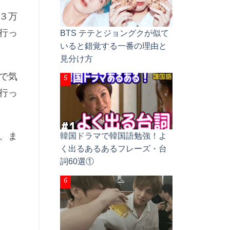
３万
行っ
BTS テテとジョングクが似て
いると錯覚する一番の理由と
見分け方
で気
行っ
、ま
韓国ドラマで韓国語勉強！よ
く出るあるあるフレーズ・台
詞60選①