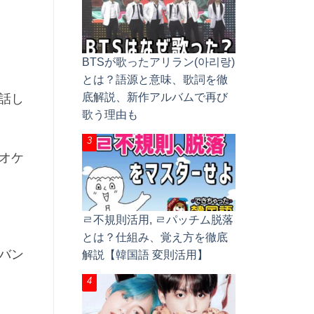
BTSが歌ったアリラン(아리랑)
とは？語源と意味、歌詞を徹
底解説、新作アルバムで再び
話し
歌う理由も
オケ
ㄹ不規則活用, ㄹパッチム脱落
とは？仕組み、覚え方を徹底
バン
解説【韓国語 変則活用】