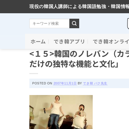
現役の韓国人講師による韓国語勉強・韓国情
Skip
ホーム
でき韓アプリ
でき韓オンラ
コラム＆ニュース
to
<１５>韓国のノレバン（カ
content
だけの独特な機能と文化」
POSTED ON
2007年11月1日
BY
でき韓 パク先生