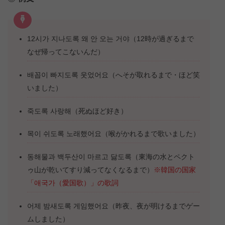
12시가 지나도록 왜 안 오는 거야（12時が過ぎるまで
なぜ帰ってこないんだ）
배꼽이 빠지도록 웃었어요（へそが取れるまで・ほど笑
いました）
죽도록 사랑해（死ぬほど好き）
목이 쉬도록 노래했어요（喉がかれるまで歌いました）
동해물과 백두산이 마르고 닳도록（東海の水とペクト
ゥ山が乾いてすり減ってなくなるまで）
※韓国の国家
「애국가（愛国歌）」の歌詞
어제 밤새도록 게임했어요（昨夜、夜が明けるまでゲー
ムしました）