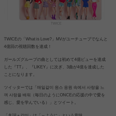
TWICE
TWICEの「What is Love?」MVがユーチューブでなんと
4億回の視聴回数を達成！
ガールズグループの曲としては初めて4億ビューを達成
した『TT』、『LIKEY』に次ぎ、3曲が4億を達成した
ことになります。
ツイッターでは「매일같이 원스 응원 속에서 사랑을 느
껴 사랑을 배워（毎日のようにONCEの応援の中で愛を
感じ、愛を学んでいる）」とツイート。
「名詞＋같이」は「～ように」という意味。