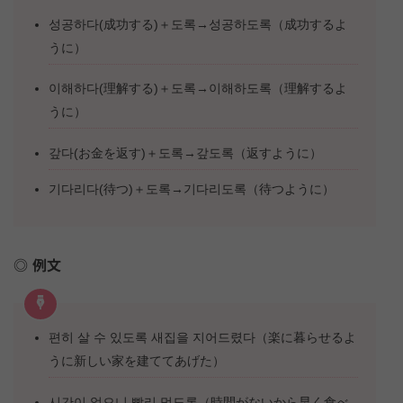
성공하다(成功する)＋도록→성공하도록（成功するよ
うに）
이해하다(理解する)＋도록→이해하도록（理解するよ
うに）
갚다(お金を返す)＋도록→갚도록（返すように）
기다리다(待つ)＋도록→기다리도록（待つように）
例文
편히 살 수 있도록 새집을 지어드렸다（楽に暮らせるよ
うに新しい家を建ててあげた）
시간이 없으니 빨리 먹도록（時間がないから早く食べ