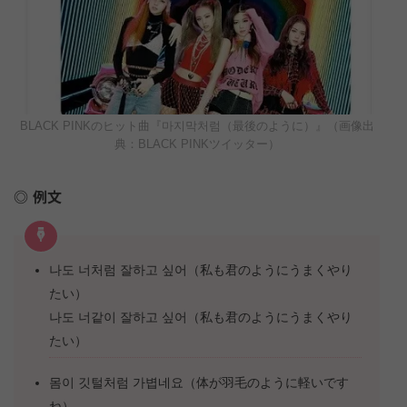
BLACK PINKのヒット曲『마지막처럼（最後のように）』（画像出
典：BLACK PINKツイッター）
例文
나도 너처럼 잘하고 싶어（私も君のようにうまくやり
たい）
나도 너같이 잘하고 싶어（私も君のようにうまくやり
たい）
몸이 깃털처럼 가볍네요（体が羽毛のように軽いです
ね）