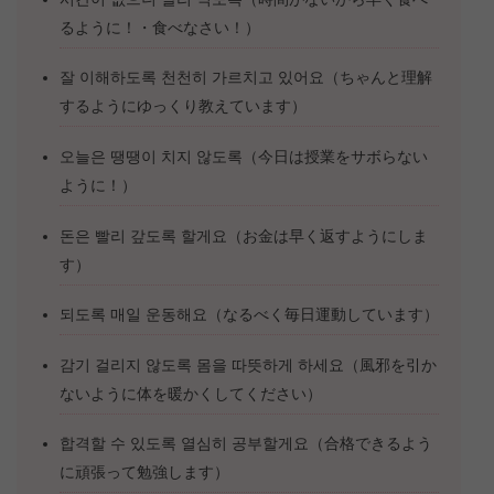
るように！・食べなさい！）
잘 이해하도록 천천히 가르치고 있어요（ちゃんと理解
するようにゆっくり教えています）
오늘은 땡땡이 치지 않도록（今日は授業をサボらない
ように！）
돈은 빨리 갚도록 할게요（お金は早く返すようにしま
す）
되도록 매일 운동해요（なるべく毎日運動しています）
감기 걸리지 않도록 몸을 따뜻하게 하세요（風邪を引か
ないように体を暖かくしてください）
합격할 수 있도록 열심히 공부할게요（合格できるよう
に頑張って勉強します）