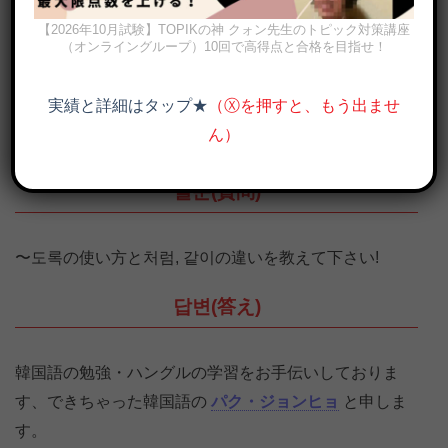
【2026年10月試験】TOPIKの神 クォン先生のトピック対策講座
（オンライングループ）10回で高得点と合格を目指せ！
実績と詳細はタップ★
（Ⓧを押すと、もう出ませ
「ように」韓国語で何？도록の意味と使い方、처럼, 같이の違いも
解説
ん）
질문(質問)
〜도록の使い方と처럼, 같이の違いを教えて下さい!
답변(答え)
韓国語の勉強・ハングルの学習をお手伝いしておりま
す、できちゃった韓国語の
パク・ジョンヒョ
と申しま
す。