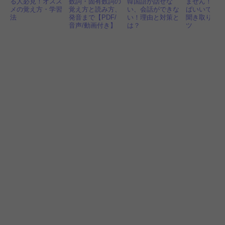
る人必見！オスス
数詞・固有数詞の
韓国語が話せな
ません！ど
メの覚え方・学習
覚え方と読み方、
い、会話ができな
ばいいです
法
発音まで【PDF/
い！理由と対策と
聞き取り練
音声/動画付き】
は？
ツ