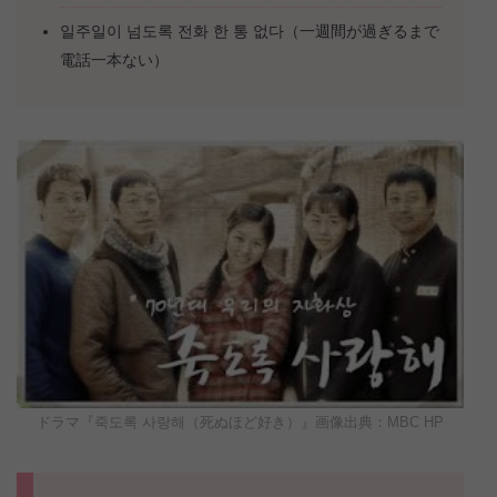
일주일이 넘도록 전화 한 통 없다（一週間が過ぎるまで
電話一本ない）
ドラマ『죽도록 사랑해（死ぬほど好き）』画像出典：MBC HP