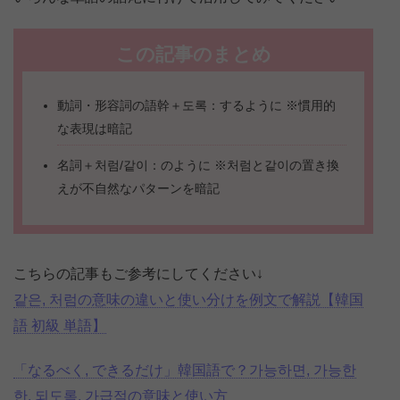
この記事のまとめ
動詞・形容詞の語幹＋도록：するように ※慣用的
な表現は暗記
名詞＋처럼/같이：のように ※처럼と같이の置き換
えが不自然なパターンを暗記
こちらの記事もご参考にしてください↓
같은, 처럼の意味の違いと使い分けを例文で解説【韓国
語 初級 単語】
「なるべく, できるだけ」韓国語で？가능하면, 가능한
한, 되도록, 가급적の意味と使い方