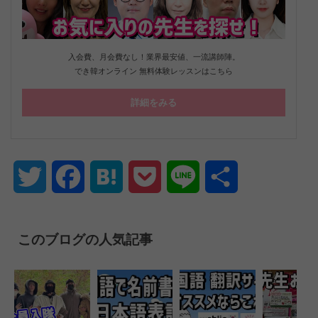
入会費、月会費なし！業界最安値、一流講師陣。
でき韓オンライン 無料体験レッスンはこちら
詳細をみる
Twitter
Facebook
Hatena
Pocket
Line
共
有
このブログの人気記事