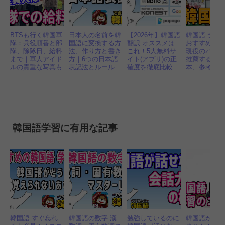
BTSも行く韓国軍
日本人の名前を韓
【2026年】韓国語
韓国語 テキ
隊：兵役順番と部
国語に変換する方
翻訳 オススメは
おすすめは
隊、除隊日、給料
法、作り方と書き
これ！5大無料サ
現役のパク
まで｜軍人アイド
方｜6つの日本語
イト(アプリ)の正
推薦する韓
ルの貴重な写真も
表記法とルール
確度を徹底比較
本、参考書1
韓国語学習に有用な記事
韓国語 すぐ忘れ
韓国語の数字 漢
勉強しているのに
韓国語が聞