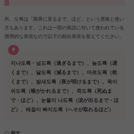
尚、도록は「限界に至るまで、ほど」という意味と使い
方もあります。これは一部の単語に付いて使われている
慣用的な表現なので以下の頻出表現を覚えてください。
지나도록・넘도록（過ぎるまで）、늦도록（遅
くまで）、닳도록（減るまで）、마르도록（乾
くまで）、밤새도록（夜が明けるまで）、목이
쉬도록（喉がかれるまで）、죽도록（死ぬま
で・ほど）、눈물이 나도록（涙が出るまで・ほ
ど）、배꼽이 빠지도록（へそが取れるほど）
例文