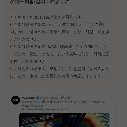
名詞＋처럼/같이：のように
※처럼と같이はほぼ置き換えが可能です。
※같이は助詞の와/과（と）が前に付くと「〇〇の通り、
のように」意味の固く丁寧な表現になり、처럼に置き換
えができません。
※같이は助詞の하고, 와/과, 이랑/랑（と）が前に付くと
「〇〇と一緒に・ともに」という意味になり、처럼に置
き換えができません。
※새벽같이（朝早く、早朝に）、매일같이（毎日のよう
に）など、定着した慣用的な表現は暗記しましょう。