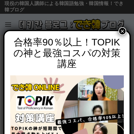
現役の韓国人講師による韓国語勉強・韓国情報！でき
韓ブログ
×
Skip
合格率90％以上！TOPIK
必須文法と表現
to
の神と最強コスパの対策
「ように」韓国語で何？도록の意味と使
content
い方、처럼, 같이の違いも解説
講座
POSTED ON
2022年4月27日
BY
でき韓 パク先生