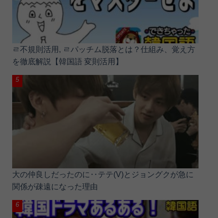
ㄹ不規則活用, ㄹパッチム脱落とは？仕組み、覚え方
を徹底解説【韓国語 変則活用】
大の仲良しだったのに‥テテ(V)とジョングクが急に
関係が疎遠になった理由