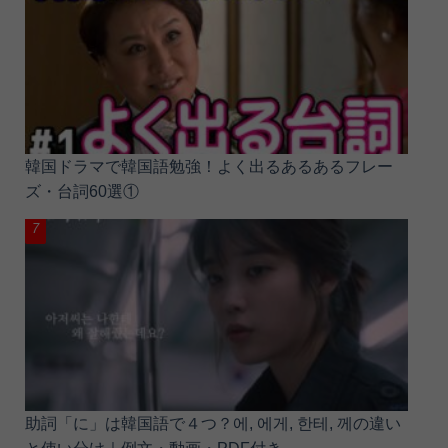
韓国ドラマで韓国語勉強！よく出るあるあるフレー
ズ・台詞60選①
助詞「に」は韓国語で４つ？에, 에게, 한테, 께の違い