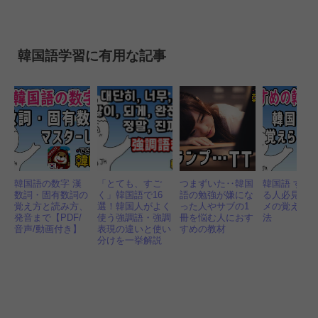
韓国語学習に有用な記事
韓国語の数字 漢
「とても、すご
つまずいた‥韓国
韓国語 すぐ
数詞・固有数詞の
く」韓国語で16
語の勉強が嫌にな
る人必見！
覚え方と読み方、
選！韓国人がよく
った人やサブの1
メの覚え方
発音まで【PDF/
使う強調語・強調
冊を悩む人におす
法
音声/動画付き】
表現の違いと使い
すめの教材
分けを一挙解説