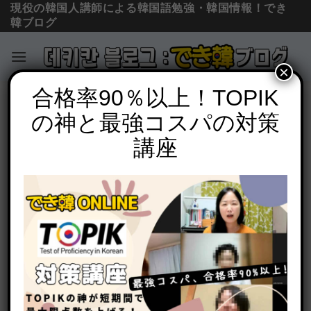
現役の韓国人講師による韓国語勉強・韓国情報！でき
韓ブログ
×
Skip
合格率90％以上！TOPIK
必須文法と表現
to
の神と最強コスパの対策
間違いやすい고 있다, 고 있어요(してい
content
る)の様々な使い方を例文で解説
講座
POSTED ON
2020年10月1日
BY
でき韓 パク先生