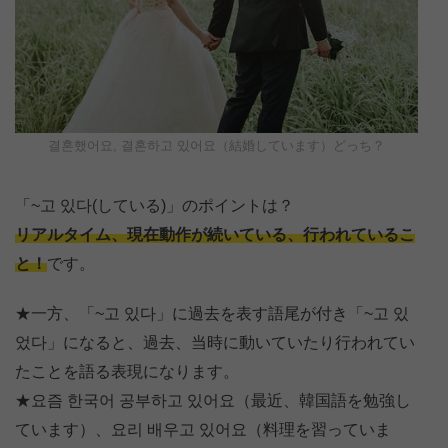
결혼했어요, 결혼하고 있어요（結婚しています）どっち？
「~고 있다(している)」のポイントは？
リアルタイム、現在動作が続いている、行われているこ
と！
です。
★一方、「~고 있다」に過去を表す語尾が付き「~고 있
었다」になると、過去、当時に動いていたり行われてい
たことを語る表現になります。
★요즘 한국어 공부하고 있어요（最近、韓国語を勉強し
ています）、요리 배우고 있어요（料理を習っていま