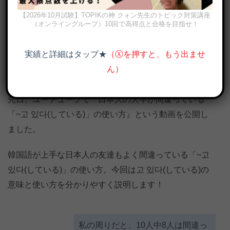
【2026年10月試験】TOPIKの神 クォン先生のトピック対策講座
（オンライングループ）10回で高得点と合格を目指せ！
実績と詳細はタップ★
（Ⓧを押すと、もう出ませ
ん）
고 있다, 고 있어요(している)の意味と様々な使い方
先日、ユーチューブで『日本人の大半が間違っている
「~고 있다(している)」の使い方』という動画を公開し
ました。
韓国語が上手な日本人の友達もよく間違っている「~고
있다(している)」の使い方。今回は고 있다(している)の
意味と使い方を分かりやすく説明します！
私の周りだと、10人中8人は間違っ