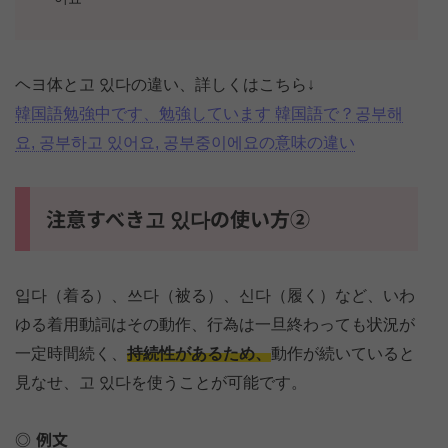
ヘヨ体と고 있다の違い、詳しくはこちら↓
韓国語勉強中です、勉強しています 韓国語で？공부해
요, 공부하고 있어요, 공부중이에요の意味の違い
注意すべき고 있다の使い方②
입다（着る）、쓰다（被る）、신다（履く）など、いわ
ゆる着用動詞はその動作、行為は一旦終わっても状況が
一定時間続く、
持続性があるため、
動作が続いていると
見なせ、고 있다を使うことが可能です。
例文