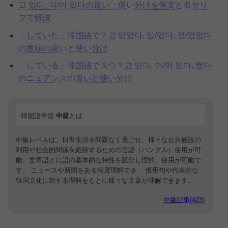
고 있다, 아/어 있다の違い・使い分けを例文と名セリ
フで解説
「していた」韓国語で？고 있었다, 았/었다, 았/었었다
の意味の違いと使い分け
「している」韓国語で３つ？고 있다, 아/어 있다, 했다
のニュアンスの違いと使い分け
韓国語学習:
中級
とは
中級レベルは、日常生活を問題なく過ごせ、様々な公共施設の
利用や社会的関係を維持するための言語（ハングル）使用が可
能。文章語と口語の基本的な特性を区分し理解、使用が可能で
す。 ニュースや新聞をある程度理解でき、 慣用句や代表的な
韓国文化に対する理解をもとに様々な文章が理解できます。
中級記事(423)