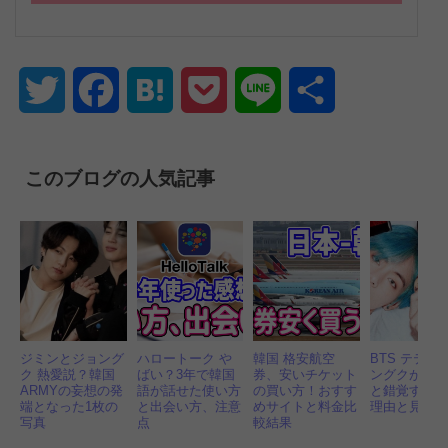
Twitter
Facebook
Hatena
Pocket
Line
共
有
このブログの人気記事
ジミンとジョング
ハロートーク や
韓国 格安航空
BTS テテと
ク 熱愛説？韓国
ばい？3年で韓国
券、安いチケット
ングクが似
ARMYの妄想の発
語が話せた使い方
の買い方！おすす
と錯覚する
端となった1枚の
と出会い方、注意
めサイトと料金比
理由と見分
写真
点
較結果