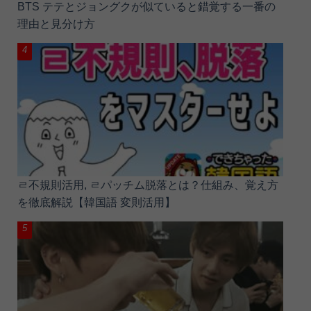
BTS テテとジョングクが似ていると錯覚する一番の
理由と見分け方
ㄹ不規則活用, ㄹパッチム脱落とは？仕組み、覚え方
を徹底解説【韓国語 変則活用】