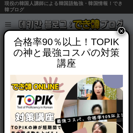
現役の韓国人講師による韓国語勉強・韓国情報！でき
韓ブログ
×
Skip
合格率90％以上！TOPIK
必須文法と表現
to
の神と最強コスパの対策
間接話法 달라고 해요(달래요), 주라고 해
content
요(주래요)の意味と使い方を例文で解説
講座
POSTED ON
2021年1月26日
BY
でき韓 パク先生