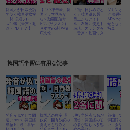
韓国人が日常会話
【2026年最新】韓
「誕生日おめでと
ジミンとジ
で使う韓国語挨拶
国ドラマ見るな
う」韓国語10選！
ク 熱愛説？
一覧 必須フレー
ら？動画配信サー
目上からアイド
ARMYの妄
ズ40選【音声・動
ビス (サブスク)
ル、友達に使える
端となった1
画・PDF付き】
おすすめ6社を徹
表現、スラングも
写真
底比較
｜音声・動画付き
韓国語学習に有用な記事
発音が似ていて間
韓国語の数字 漢
現役学習者72名が
勉強してい
違いやすい韓国語
数詞・固有数詞の
回答！韓国語の初
韓国語が話
単語109選！単語
覚え方と読み方、
心者が進むべき勉
い、会話が
帳PDF付き
発音まで【PDF/
強の手順とは
い！理由と