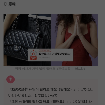
意味
직장 상사가 가방 빌려 달래요（画像出典：ntdtv.kr）
「動詞の語幹＋아/어 달라고 해요（달래요）」：してほし
いといいました、してほしいって
「名詞＋(을/를) 달라고 해요（달래요）」：〇〇がほしい