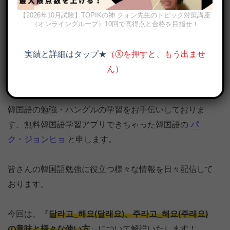
【2026年10月試験】TOPIKの神 クォン先生のトピック対策講座
（オンライングループ）10回で高得点と合格を目指せ！
実績と詳細はタップ★
（Ⓧを押すと、もう出ませ
ん）
間接話法 달라고 해요(달래요), 주라고 해요(주래요)の意味と使い方
を例文で解説
韓国語の勉強・ハングルの学習をお手伝いしておりま
す、無料韓国語学習アプリできちゃった韓国語の
パ
ク・ジョンヒョ
と申します。
皆さんの韓国語勉強に役立つ様々な情報を日々配信して
おります。
今回は、『
달라고_해요(달래요)、주라고_해요(주래요)
の意味と様々な使い方
』について解説いたします！