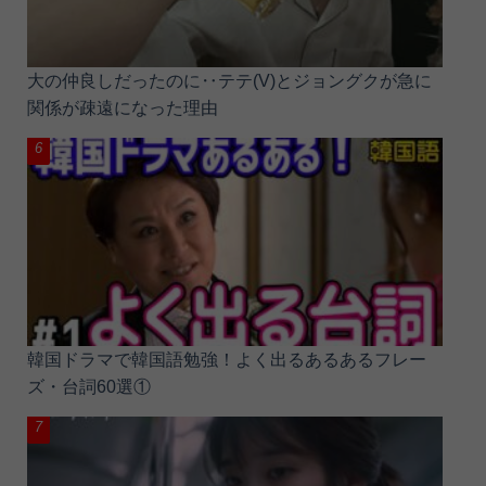
大の仲良しだったのに‥テテ(V)とジョングクが急に
関係が疎遠になった理由
韓国ドラマで韓国語勉強！よく出るあるあるフレー
ズ・台詞60選①