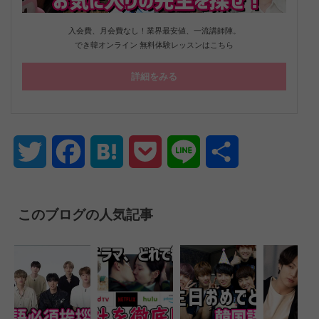
入会費、月会費なし！業界最安値、一流講師陣。
でき韓オンライン 無料体験レッスンはこちら
詳細をみる
Twitter
Facebook
Hatena
Pocket
Line
共
有
このブログの人気記事