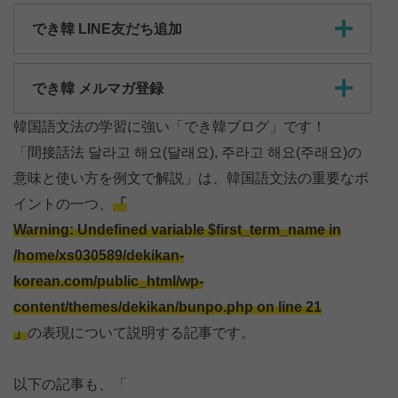
でき韓 LINE友だち追加
でき韓 メルマガ登録
韓国語文法の学習に強い「でき韓ブログ」です！
「間接話法 달라고 해요(달래요), 주라고 해요(주래요)の
意味と使い方を例文で解説」は、韓国語文法の重要なポ
イントの一つ、
「
Warning
: Undefined variable $first_term_name in
/home/xs030589/dekikan-
korean.com/public_html/wp-
content/themes/dekikan/bunpo.php
on line
21
」
の表現について説明する記事です。
以下の記事も、「