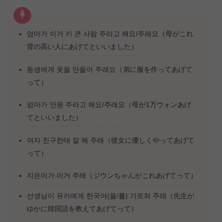
엄마가 이거 키 큰 사람 주라고 해요/주래요（母がこれ
背の高い人にあげてといいました）
동생에게 옷을 만들어 주래요（弟に服を作ってあげて
って）
엄마가 만원 주라고 해요/주래요（母が1万ウォンあげ
てといいました）
여자 친구한테 잘 해 주래（彼女に優しくやってあげて
って）
지은이가 이거 주래（ジウンちゃんがこれあげてって）
선생님이 유카에게 한국어(을/를) 가르쳐 주래（先生が
ゆかに韓国語を教えてあげてって）