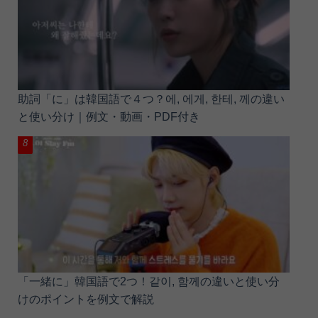
助詞「に」は韓国語で４つ？에, 에게, 한테, 께の違い
と使い分け｜例文・動画・PDF付き
「一緒に」韓国語で2つ！같이, 함께の違いと使い分
けのポイントを例文で解説