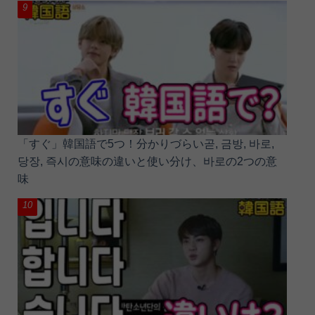
「すぐ」韓国語で5つ！分かりづらい곧, 금방, 바로,
당장, 즉시の意味の違いと使い分け、바로の2つの意
味