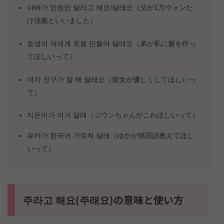
아빠가 만원만 달라고 해요/달래요（父が1万ウォンだ
け頂戴といいました）
동생이 저에게 옷을 만들어 달래요（弟が私に服を作っ
てほしいって）
여자 친구가 잘 해 달래요（彼女が優しくしてほしいっ
て）
지은이가 이거 달래（ジウンちゃんがこれほしいって）
유카가 한국어 가르쳐 달래（ゆかが韓国語教えてほし
いって）
주라고 해요(주래요)の意味と使い方