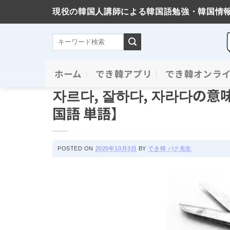
現役の韓国人講師による韓国語勉強・韓国情
Skip
ホーム
でき韓アプリ
でき韓オンラ
単語の意味と使い方
to
자르다, 잘하다, 자라다の
content
国語 単語】
POSTED ON
2020年10月3日
BY
でき韓 パク先生