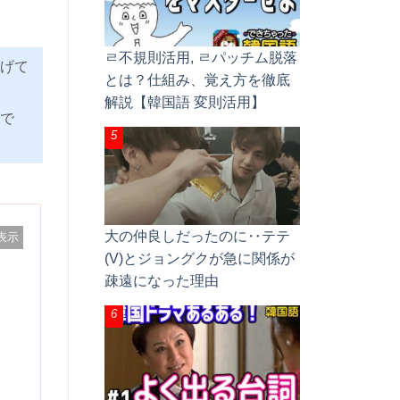
ㄹ不規則活用, ㄹパッチム脱落
げて
とは？仕組み、覚え方を徹底
解説【韓国語 変則活用】
で
大の仲良しだったのに‥テテ
表示
(V)とジョングクが急に関係が
疎遠になった理由