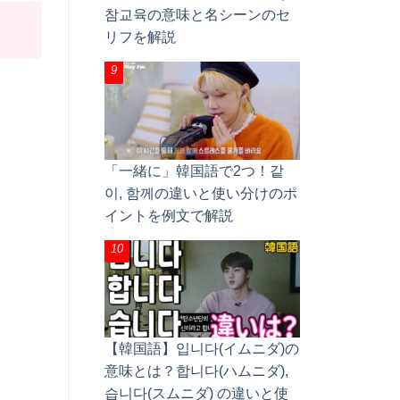
참교육の意味と名シーンのセ
リフを解説
「一緒に」韓国語で2つ！같
이, 함께の違いと使い分けのポ
イントを例文で解説
【韓国語】입니다(イムニダ)の
意味とは？합니다(ハムニダ),
습니다(スムニダ) の違いと使