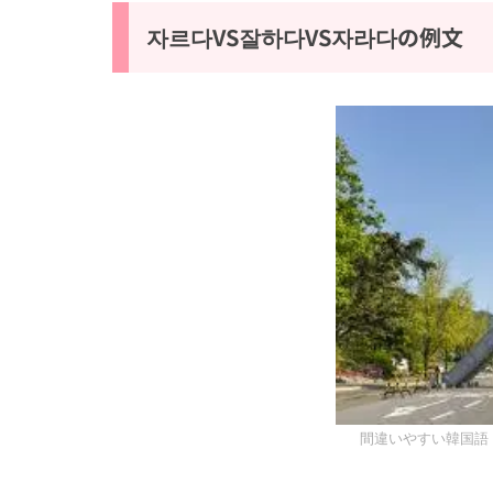
자르다VS잘하다VS자라다の例文
間違いやすい韓国語 