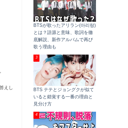
BTSが歌ったアリラン(아리랑)
とは？語源と意味、歌詞を徹
底解説、新作アルバムで再び
歌う理由も
。
答えし
BTS テテとジョングクが似て
いると錯覚する一番の理由と
見分け方