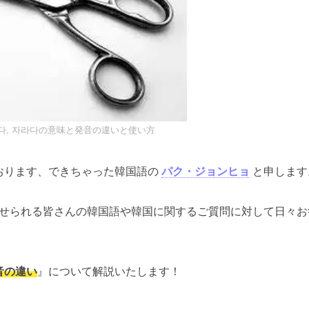
【2026年10月試験】TOPIKの神 クォン先生のトピック対策
講座（オンライングループ）10回で高得点と合格を目指
せ！
実績と詳細はタップ★
（Ⓧを押すと、もう出ませ
ん）
다, 자라다の意味と発音の違いと使い方
おります、できちゃった韓国語の
パク・ジョンヒョ
と申します
せられる皆さんの韓国語や韓国に関するご質問に対して日々お
の違い
』について解説いたします！