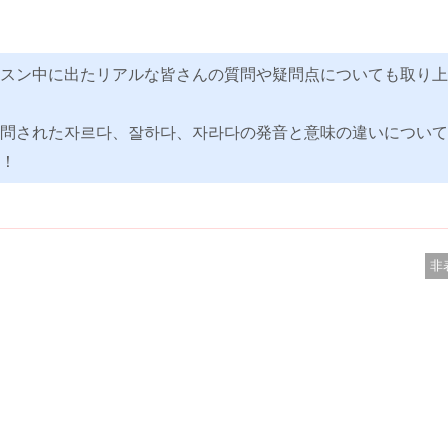
スン中に出たリアルな皆さんの質問や疑問点についても取り上
問された자르다、잘하다、자라다の発音と意味の違いについて
！
非