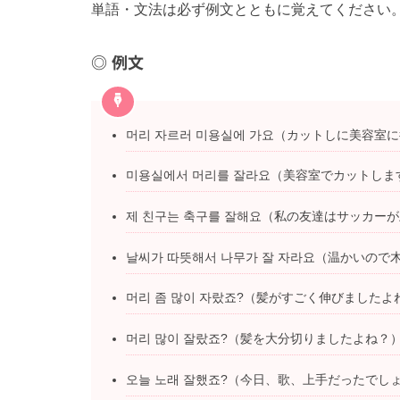
単語・文法は必ず例文とともに覚えてください。
例文
머리 자르러 미용실에 가요（カットしに美容室に
미용실에서 머리를 잘라요（美容室でカットしま
제 친구는 축구를 잘해요（私の友達はサッカーが
날씨가 따뜻해서 나무가 잘 자라요（温かいので
머리 좀 많이 자랐죠?（髪がすごく伸びましたよ
머리 많이 잘랐죠?（髪を大分切りましたよね？）
오늘 노래 잘했죠?（今日、歌、上手だったでしょ