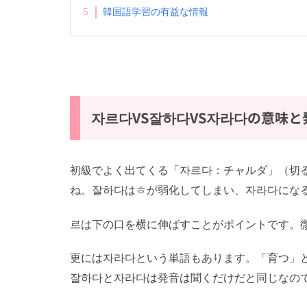
5
韓国語学習の有益な情報
자르다VS잘하다VS자라다の意味と
初級でよく出てくる「자르다：チャルダ」（切る
ね。잘하다はㅎが弱化してしまい、자라다になる
르は下の口を横に伸ばすことがポイントです。微
更には자라다という単語もあります。「育つ」と
잘하다と자라다は発音は聞くだけだと同じなので