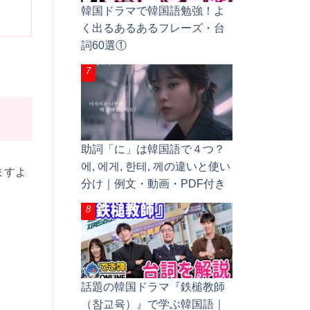
韓国ドラマで韓国語勉強！よ
く出るあるあるフレーズ・台
詞60選①
助詞「に」は韓国語で４つ？
에, 에게, 한테, 께の違いと使い
すよ
分け｜例文・動画・PDF付き
話題の韓国ドラマ『鉄槌教師
（참교육）』で学ぶ韓国語｜