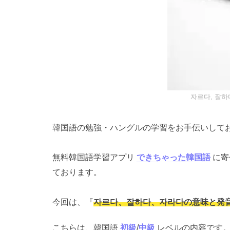
자르다, 잘하
韓国語の勉強・ハングルの学習をお手伝いして
無料韓国語学習アプリ
できちゃった韓国語
に寄
ております。
今回は、『
자르다、잘하다、자라다の意味と発音
こちらは、韓国語
初級
/
中級
レベルの内容です。