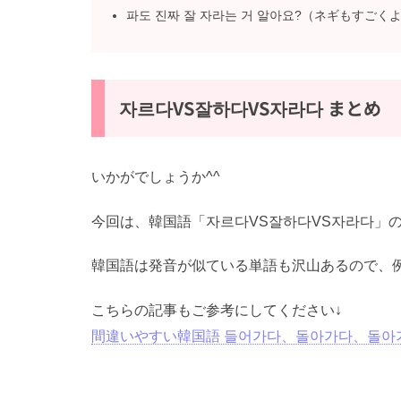
파도 진짜 잘 자라는 거 알아요?（ネギもすごく
자르다VS잘하다VS자라다 まとめ
いかがでしょうか^^
今回は、韓国語「자르다VS잘하다VS자라다」
韓国語は発音が似ている単語も沢山あるので、例
こちらの記事もご参考にしてください↓
間違いやすい韓国語 들어가다、돌아가다、돌아