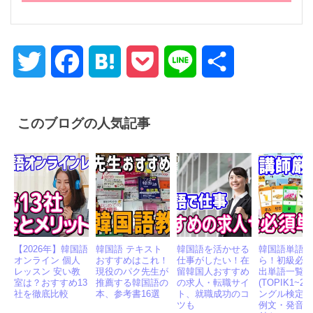
詳細をみる
Twitter
Facebook
Hatena
Pocket
Line
共
有
このブログの人気記事
【2026年】韓国語
韓国語 テキスト
韓国語を活かせる
韓国語単語
オンライン 個人
おすすめはこれ！
仕事がしたい！在
ら！初級必
レッスン 安い教
現役のパク先生が
留韓国人おすすめ
出単語一覧
室は？おすすめ13
推薦する韓国語の
の求人・転職サイ
(TOPIK1~