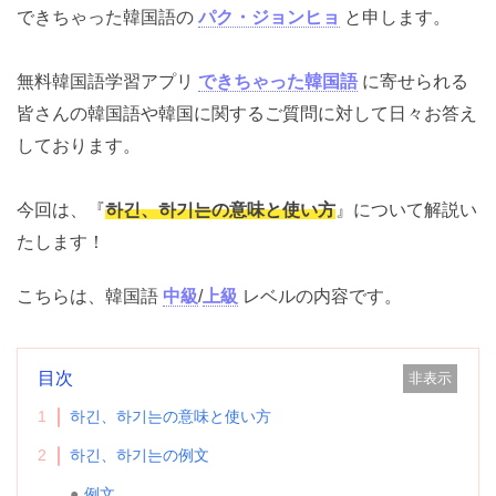
す、できちゃった韓国語の
パク・ジョンヒョ
と申しま
す。
無料韓国語学習アプリ
できちゃった韓国語
に寄せられ
る皆さんの韓国語や韓国に関するご質問に対して日々お
答えしております。
今回は、『
하긴、하기는の意味と使い方
』について解説
いたします！
こちらは、韓国語
中級
/
上級
レベルの内容です。
目次
非表示
1
하긴、하기는の意味と使い方
2
하긴、하기는の例文