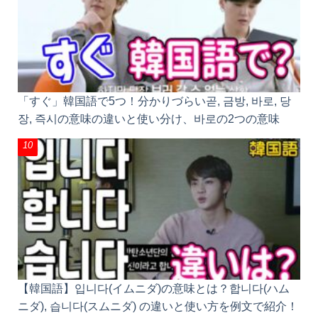
「すぐ」韓国語で5つ！分かりづらい곧, 금방, 바로,
당장, 즉시の意味の違いと使い分け、바로の2つの意
味
【韓国語】입니다(イムニダ)の意味とは？합니다(ハム
ニダ), 습니다(スムニダ) の違いと使い方を例文で紹
介！