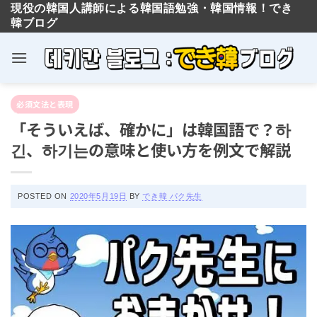
現役の韓国人講師による韓国語勉強・韓国情報！でき
韓ブログ
×
Skip
合格率90％以上！TOPIK
必須文法と表現
to
の神と最強コスパの対策
「そういえば、確かに」は韓国語で？하
content
긴、하기는の意味と使い方を例文で解説
講座
POSTED ON
2020年5月19日
BY
でき韓 パク先生