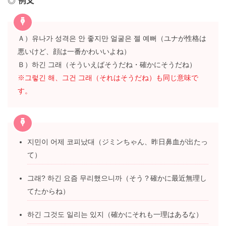
例文
Ａ）유나가 성격은 안 좋지만 얼굴은 젤 예뻐（ユナが性格
は悪いけど、顔は一番かわいいよね）
Ｂ）하긴 그래（そういえばそうだね・確かにそうだね）
※그렇긴 해、그건 그래（それはそうだね）も同じ意味で
す。
지민이 어제 코피났대（ジミンちゃん、昨日鼻血が出た
って）
그래? 하긴 요즘 무리했으니까（そう？確かに最近無理
してたからね）
하긴 그것도 일리는 있지（確かにそれも一理はある