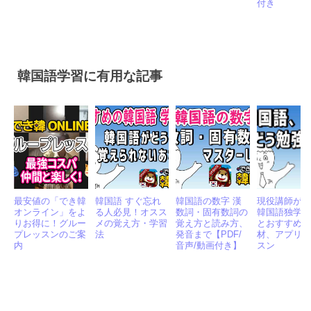
社を徹底比較
本、参考書16選
ト、就職成功のコ
ングル検定6
ツも
例文・発音・
付き
韓国語学習に有用な記事
最安値の「でき韓
韓国語 すぐ忘れ
韓国語の数字 漢
現役講師が
オンライン」をよ
る人必見！オスス
数詞・固有数詞の
韓国語独学
りお得に！グルー
メの覚え方・学習
覚え方と読み方、
とおすすめ
プレッスンのご案
法
発音まで【PDF/
材、アプリ
内
音声/動画付き】
スン