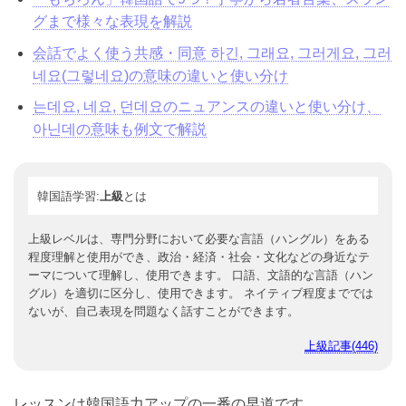
네요, 네, 군요, 구나, 군の違いと使い分け
「もちろん」韓国語で9つ？丁寧から若者言葉、スラ
ングまで様々な表現を解説
会話でよく使う共感・同意 하긴, 그래요, 그러게요, 그
러네요(그렇네요)の意味の違いと使い分け
는데요, 네요, 던데요のニュアンスの違いと使い分
け、아닌데の意味も例文で解説
韓国語学習:
上級
とは
上級レベルは、専門分野において必要な言語（ハングル）をあ
る程度理解と使用ができ、政治・経済・社会・文化などの身近
なテーマについて理解し、使用できます。 口語、文語的な言語
（ハングル）を適切に区分し、使用できます。 ネイティブ程度
までではないが、自己表現を問題なく話すことができます。
上級記事(446)