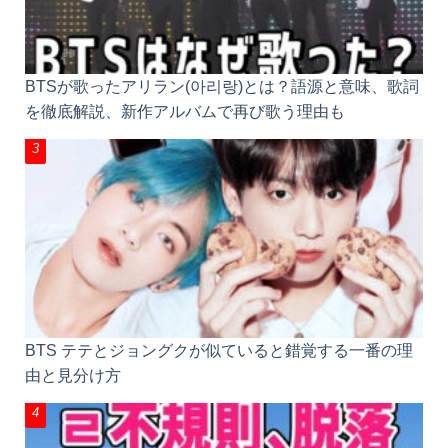
BTSが歌ったアリラン(아리랑)とは？語源と意味、歌
詞を徹底解説、新作アルバムで再び歌う理由も
BTS テテとジョングクが似ていると錯覚する一番の
理由と見分け方