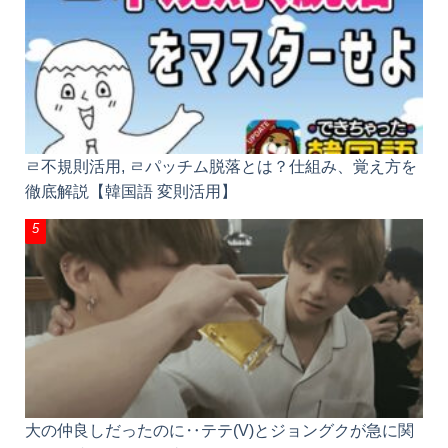
ㄹ不規則活用, ㄹパッチム脱落とは？仕組み、覚え方
を徹底解説【韓国語 変則活用】
大の仲良しだったのに‥テテ(V)とジョングクが急に