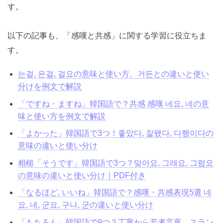
意味と使い方を例文で解説」は、韓国語文法の重要なポ
イントの一つ、
「感嘆と共感」
の表現について説明する
記事です。
以下の記事も、「感嘆と共感」に関する学習に役立ちま
す。
는걸, 은걸, 걸요の意味と使い方、거든との違いと使
い分けを例文で解説
「ですね・ますね」韓国語で？共感 感嘆 네요, 네の
意味と使い方を例文で解説
「よかった」韓国語で3つ！좋았다, 잘됐다, 다행이다
の意味の違いと使い分け
相槌「そうです」韓国語で3つ？맞아요, 그래요, 그럼
요の意味の違いと使い分け｜PDF付き
「なるほど, いいね」韓国語で？感嘆・共感表現5選