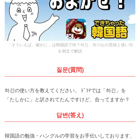
【2026年10月試験】TOPIKの神 クォン先生のトピック対策講座
（オンライングループ）10回で高得点と合格を目指せ！
実績と詳細はタップ★
（Ⓧを押すと、もう出ませ
ん）
「そういえば、確かに」は韓国語で何？하긴、하기는の意味と使い
方を例文で解説
질문(質問)
하긴の使い方を教えてください。 ﾄﾞﾗﾏでは「하긴」を
「たしかに」と訳されてたんですけど、合ってますか？
답변(答え)
韓国語の勉強・ハングルの学習をお手伝いしておりま