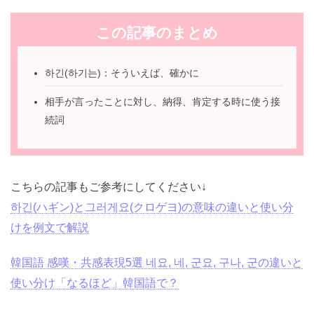
を交えて解説いたしました。
この記事のまとめ
하긴(하기는)：そういえば、確かに
相手が言ったことに対し、納得、肯定する時に使う
接続詞
こちらの記事もご参考にしてください↓
하긴(ハギン)と그러게요(クロゲヨ)の意味の違いと使い
分けを例文で解説
韓国語 感嘆・共感表現5選 네요, 네, 군요, 구나, 군の違い