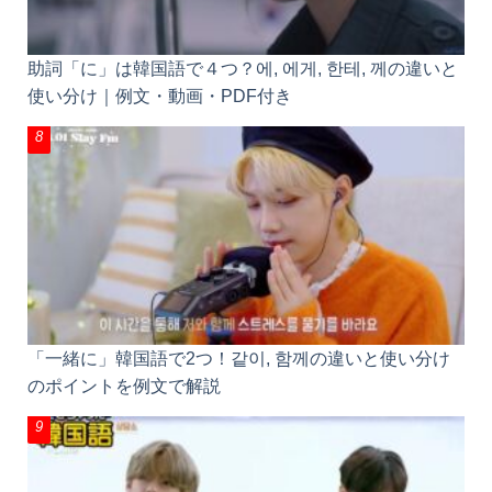
助詞「に」は韓国語で４つ？에, 에게, 한테, 께の違い
と使い分け｜例文・動画・PDF付き
「一緒に」韓国語で2つ！같이, 함께の違いと使い分
けのポイントを例文で解説