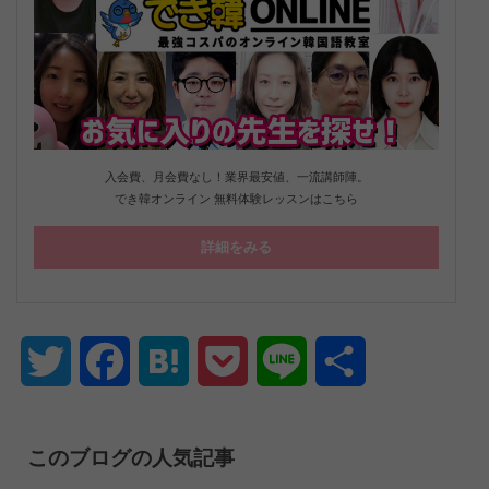
入会費、月会費なし！業界最安値、一流講師陣。
でき韓オンライン 無料体験レッスンはこちら
詳細をみる
Twitter
Facebook
Hatena
Pocket
Line
共
有
このブログの人気記事