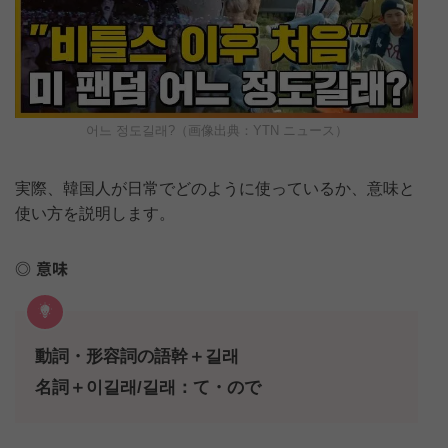
어느 정도길래?（画像出典：YTN ニュース）
実際、韓国人が日常でどのように使っているか、意味と
使い方を説明します。
意味
動詞・形容詞の語幹＋길래
名詞＋이길래/길래：て・ので