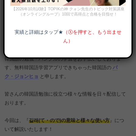
【2026年10月試験】TOPIKの神 クォン先生のトピック対策講座
（オンライングループ）10回で高得点と合格を目指せ！
実績と詳細はタップ★
（Ⓧを押すと、もう出ませ
ん）
길래(て・ので)の意味と様々な使い方を例文で解説
韓国語の勉強・ハングルの学習をお手伝いしておりま
す、無料韓国語学習アプリできちゃった韓国語の
パ
ク・ジョンヒョ
と申します。
皆さんの韓国語勉強に役立つ様々な情報を日々配信して
おります。
今回は、『
길래(て・ので)の意味と様々な使い方
』につ
いて解説いたします！