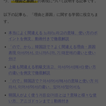
つ、
「理由と原因」
の表現について説明する記事です。
以下の記事も、「理由と原因」に関する学習に役立ちま
す。
本当によく間違える 느라/느라고の意味、使い方のポ
イントを例文、動画付きで徹底解説
「ので、から」韓国語で？よく間違える理由・原因
表現 아서/어서, 으니까/니까, 기 때문에の違いと使い
分け
上級も間違える初級文法고、아서/어서(해서) 使い方
の違いを例文で徹底解説
「ので」韓国語で？아서/어서/해서の意味と使い方 이
라서, 이어서/여서の違い、았어서/었어서も
韓国人がよく使う거든요/거든とは？意味と様々な使
い方、アニゴドゥンまで｜動画付き