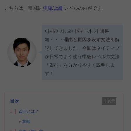
こちらは、韓国語
中級
/
上級
レベルの内容です。
아서/어서, 으니까/니까, 기 때문
에・・・理由と原因を表す文法を解
説してきました。今回はネイティブ
が日常でよく使う中級レベルの文法
「길래」を分かりやすく説明しま
す！
目次
非表示
1
길래とは？
意味