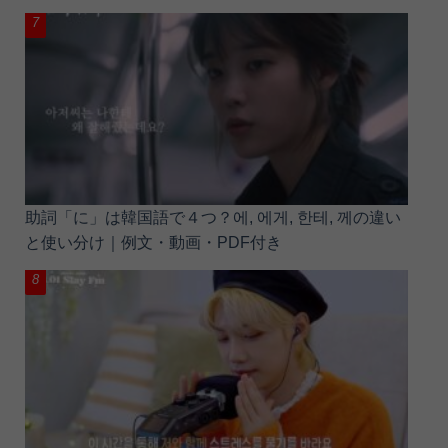
助詞「に」は韓国語で４つ？에, 에게, 한테, 께の違い
と使い分け｜例文・動画・PDF付き