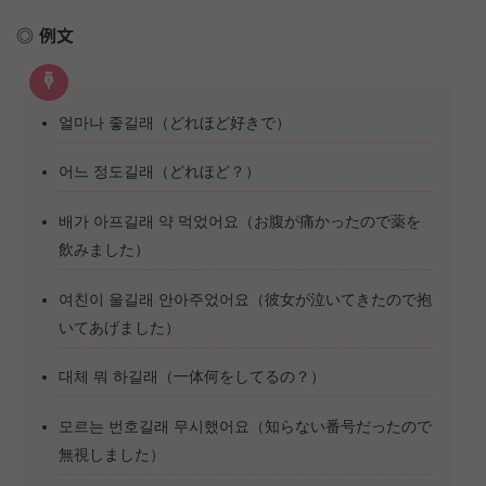
例文
얼마나 좋길래（どれほど好きで）
어느 정도길래（どれほど？）
배가 아프길래 약 먹었어요（お腹が痛かったので薬を
飲みました）
여친이 울길래 안아주었어요（彼女が泣いてきたので抱
いてあげました）
대체 뭐 하길래（一体何をしてるの？）
모르는 번호길래 무시했어요（知らない番号だったので
無視しました）