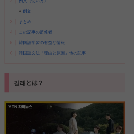
2
例文（使い方）
例文
3
まとめ
4
この記事の監修者
5
韓国語学習の有益な情報
6
韓国語文法「理由と原因」他の記事
길래とは？