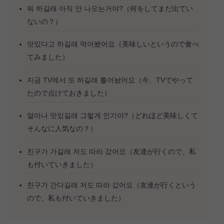
뭐 하길래 아직 안 나오는거야?（何をしてまだ出てい
ないの？）
맛있다고 하길래 먹어봤어요（美味しいというので食べ
てみました）
지금 TV에서 또 하길래 틀어놨어요（今、TVでやって
たので点けておきました）
얼마나 맛있길래 그렇게 인기야?（どれほど美味しくて
そんなに人気なの？）
친구가 가길래 저도 따라 갔어요（友達が行くので、私
も付いていきました）
친구가 간다길래 저도 따라 갔어요（友達が行くという
ので、私も付いていきました）