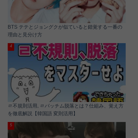
BTS テテとジョングクが似ていると錯覚する一番の
理由と見分け方
ㄹ不規則活用, ㄹパッチム脱落とは？仕組み、覚え方
を徹底解説【韓国語 変則活用】