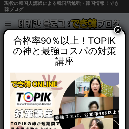
現役の韓国人講師による韓国語勉強・韓国情報！でき
韓ブログ
×
Skip
合格率90％以上！TOPIK
必須文法と表現
to
の神と最強コスパの対策
韓国語 길래とは？意味と様々な使い方を
content
例文で解説【中級 文法】
講座
POSTED ON
2021年1月30日
BY
でき韓 パク先生