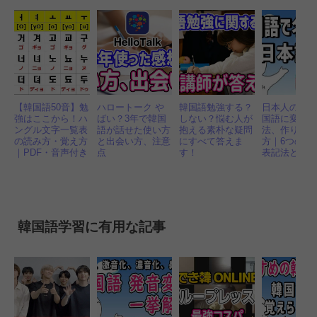
【韓国語50音】勉
ハロートーク や
韓国語勉強する？
日本人の名
強はここから！ハ
ばい？3年で韓国
しない？悩む人が
国語に変換
ングル文字一覧表
語が話せた使い方
抱える素朴な疑問
法、作り方
の読み方・覚え方
と出会い方、注意
にすべて答えま
方｜6つの日
｜PDF・音声付き
点
す！
表記法とル
韓国語学習に有用な記事