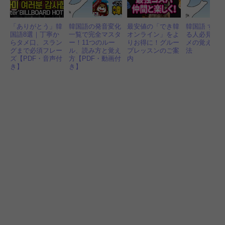
「ありがとう」韓
韓国語の発音変化
最安値の「でき韓
韓国語 すぐ
国語8選｜丁寧か
一覧で完全マスタ
オンライン」をよ
る人必見！
らタメ口、スラン
ー！11つのルー
りお得に！グルー
メの覚え方
グまで必須フレー
ル、読み方と覚え
プレッスンのご案
法
ズ【PDF・音声付
方【PDF・動画付
内
き】
き】