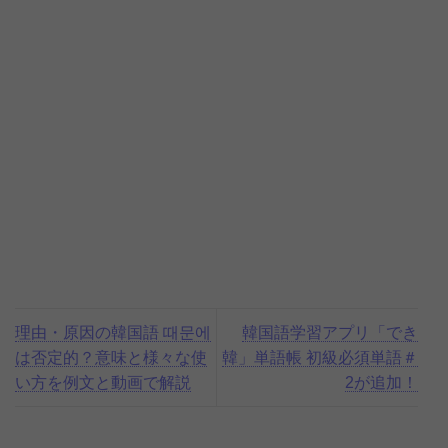
理由・原因の韓国語 때문에
韓国語学習アプリ「でき
は否定的？意味と様々な使
韓」単語帳 初級必須単語＃
い方を例文と動画で解説
2が追加！