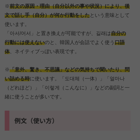
※
前文の原因・理由（自分以外の事や状況）により、後
文で話し手（自分）が何か行動をした
という意味として
使います。
「아서/어서」と置き換えが可能ですが、길래は
自分の
行動には使えない
のと、韓国人が会話でよく使う
口語
体
、ネイティブっぽい表現です。
※
「意外、驚き、不思議」などの気持ちで聞いたり、問
い詰める時
に使います。「도대체（一体）」「얼마나
（どれほど）」「이렇게（こんなに）」などの副詞と一
緒に使うことが多いです。
例文（使い方）