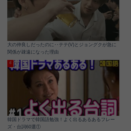
大の仲良しだったのに‥テテ(V)とジョングクが急に
関係が疎遠になった理由
韓国ドラマで韓国語勉強！よく出るあるあるフレー
ズ・台詞60選①