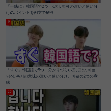
「一緒に」韓国語で2つ！같이, 함께の違いと使い分
けのポイントを例文で解説
「すぐ」韓国語で5つ！分かりづらい곧, 금방, 바로,
당장, 즉시の意味の違いと使い分け、바로の2つの意
味