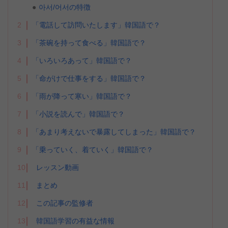
아서/어서の特徴
2
「電話して訪問いたします」韓国語で？
3
「茶碗を持って食べる」韓国語で？
4
「いろいろあって」韓国語で？
5
「命がけで仕事をする」韓国語で？
6
「雨が降って寒い」韓国語で？
7
「小説を読んで」韓国語で？
8
「あまり考えないで暴露してしまった」韓国語で？
9
「乗っていく、着ていく」韓国語で？
10
レッスン動画
11
まとめ
12
この記事の監修者
13
韓国語学習の有益な情報