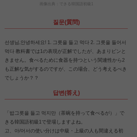
画像出典：できる韓国語初級1
질문(質問)
선생님,안녕하세요! 1. 그릇을 들고 먹다 2. 그릇을 들어서
먹다 教科書では1の表現が正解でしたが、あまりピンと
きません。食べるために食器を持つという関連性から2
も正解な気がするのですが、この場合、どう考えるべき
でしょうか？？
답변(答え)
「밥그릇을 들고 먹지만（茶碗を持って食べるが）」で
きる韓国語初級1で登場しますよね。
고、아/어서の使い分けは中級・上級の人も間違える初