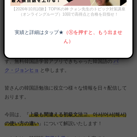
【2026年10月試験】TOPIKの神 クォン先生のトピック対策講座
（オンライングループ）10回で高得点と合格を目指せ！
実績と詳細はタップ★
（Ⓧを押すと、もう出ませ
고、아서/어서(해서)どっち？使い方の違いを例文で徹底解説
ん）
韓国語の勉強・ハングルの学習をお手伝いしておりま
す、無料韓国語学習アプリできちゃった韓国語の
パ
ク・ジョンヒョ
と申します。
皆さんの韓国語勉強に役立つ様々な情報を日々配信して
おります。
今回は、『
上級も間違える初級文法고、아서/어서(해서)
の使い方の違い
』について解説いたします！