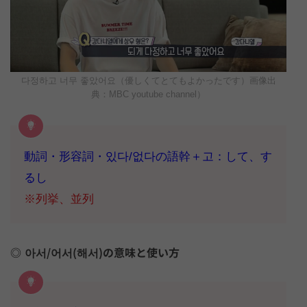
다정하고 너무 좋았어요（優しくてとてもよかったです）画像出
典：MBC youtube channel）
動詞・形容詞・있다/없다の語幹＋고：して、す
るし
※列挙、並列
아서/어서(해서)の意味と使い方