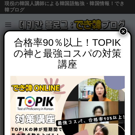
現役の韓国人講師による韓国語勉強・韓国情報！でき
韓ブログ
×
Skip
合格率90％以上！TOPIK
必須文法と表現
to
の神と最強コスパの対策
上級も間違える初級文法고、아서/어서
content
(해서) 使い方の違いを例文で徹底解説
講座
POSTED ON
2020年9月28日
BY
でき韓 パク先生