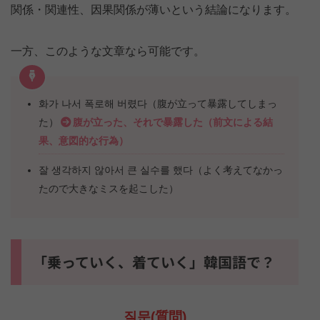
関係・関連性、因果関係が薄いという結論になります。
一方、このような文章なら可能です。
화가 나서 폭로해 버렸다（腹が立って暴露してしまっ
た）
腹が立った、それで暴露した（前文による結
果、意図的な行為）
잘 생각하지 않아서 큰 실수를 했다（よく考えてなかっ
たので大きなミスを起こした）
「乗っていく、着ていく」韓国語で？
질문(質問)