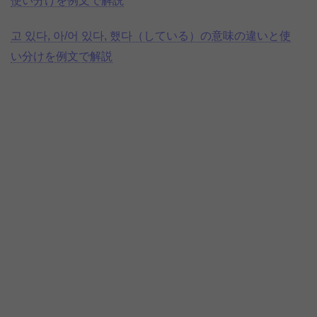
使い分けを例文で解説
고 있다, 아/어 있다, 했다（している）の意味の違いと使
い分けを例文で解説