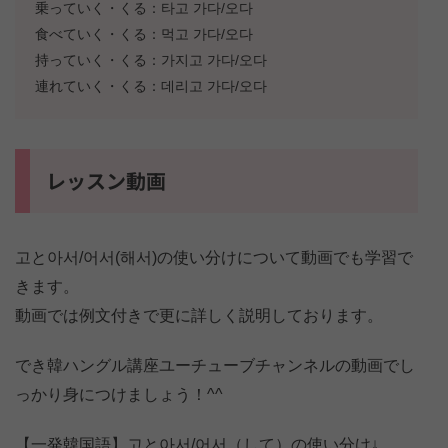
乗っていく・くる：타고 가다/오다
食べていく・くる：먹고 가다/오다
持っていく・くる：가지고 가다/오다
連れていく・くる：데리고 가다/오다
レッスン動画
고と아서/어서(해서)の使い分けについて動画でも学習で
きます。
動画では例文付きで更に詳しく説明しております。
でき韓ハングル講座ユーチューブチャンネルの動画でし
っかり身につけましょう！^^
【一発韓国語】고と아서/어서（して）の使い分け↓