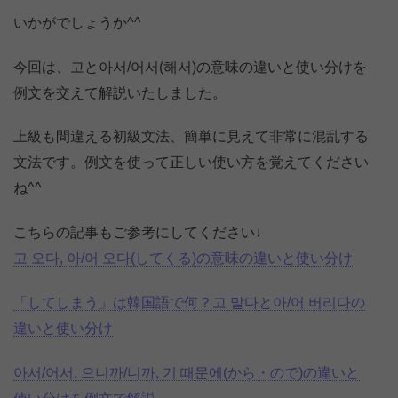
いかがでしょうか^^
今回は、고と아서/어서(해서)の意味の違いと使い分けを
例文を交えて解説いたしました。
上級も間違える初級文法、簡単に見えて非常に混乱する
文法です。例文を使って正しい使い方を覚えてください
ね^^
こちらの記事もご参考にしてください↓
고 오다, 아/어 오다(してくる)の意味の違いと使い分け
「してしまう」は韓国語で何？고 말다と아/어 버리다の
違いと使い分け
아서/어서, 으니까/니까, 기 때문에(から・ので)の違いと