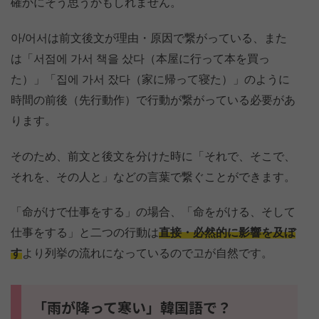
確かにそう思うかもしれません。
아/어서は前文後文が理由・原因で繋がっている、また
は「서점에 가서 책을 샀다（本屋に行って本を買っ
た）」「집에 가서 잤다（家に帰って寝た）」のように
時間の前後（先行動作）で行動が繋がっている必要があ
ります。
そのため、前文と後文を分けた時に「それで、そこで、
それを、その人と」などの言葉で繋ぐことができます。
「命がけで仕事をする」の場合、「命をがける、そして
仕事をする」と二つの行動は
直接・必然的に影響を及ぼ
す
より列挙の流れになっているので고が自然です。
「雨が降って寒い」韓国語で？