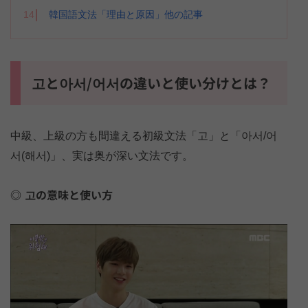
14
韓国語文法「理由と原因」他の記事
고と아서/어서の違いと使い分けとは？
中級、上級の方も間違える初級文法「고」と「아서/어
서(해서)」、実は奥が深い文法です。
고の意味と使い方