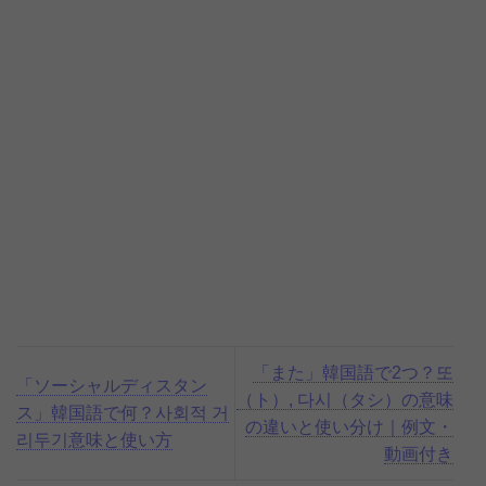
「また」韓国語で2つ？또
「ソーシャルディスタン
（ト）, 다시（タシ）の意味
ス」韓国語で何？사회적 거
の違いと使い分け｜例文・
리두기意味と使い方
動画付き