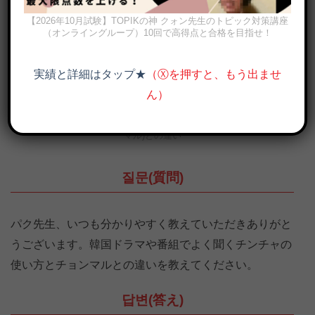
【2026年10月試験】TOPIKの神 クォン先生のトピック対策講座
（オンライングループ）10回で高得点と合格を目指せ！
実績と詳細はタップ★
（Ⓧを押すと、もう出ませ
ん）
「まじで」韓国語で？진짜(チンチャ)の意味と頻出表現, 정말(チョン
マル)との違い
질문(質問)
パク先生、いつも分かりやすく教えていただきありがと
うございます。韓国ドラマや番組でよく聞くチンチャの
使い方とチョンマルとの違いを教えてください。
답변(答え)