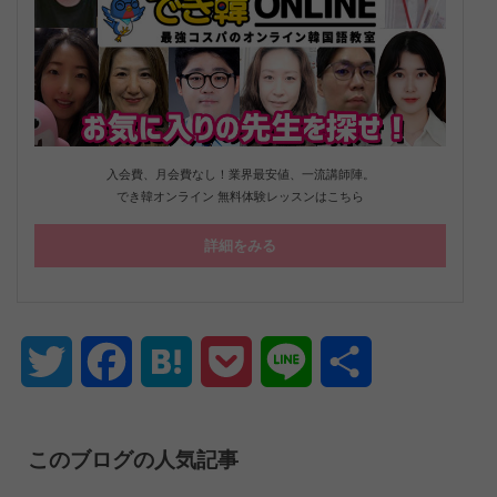
入会費、月会費なし！業界最安値、一流講師陣。
でき韓オンライン 無料体験レッスンはこちら
詳細をみる
Twitter
Facebook
Hatena
Pocket
Line
共
有
このブログの人気記事