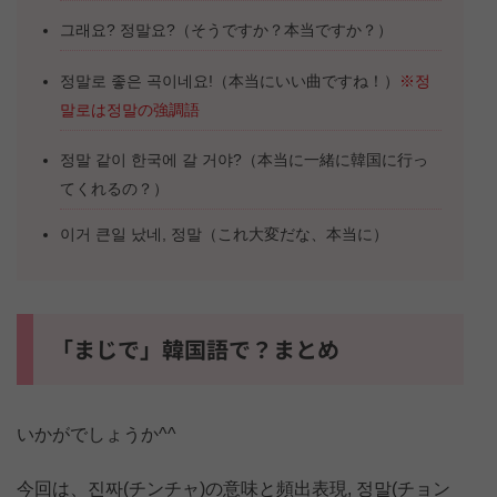
그래요? 정말요?（そうですか？本当ですか？）
정말로 좋은 곡이네요!（本当にいい曲ですね！）
※정
말로は정말の強調語
정말 같이 한국에 갈 거야?（本当に一緒に韓国に行っ
てくれるの？）
이거 큰일 났네, 정말（これ大変だな、本当に）
「まじで」韓国語で？まとめ
いかがでしょうか^^
今回は、진짜(チンチャ)の意味と頻出表現, 정말(チョン