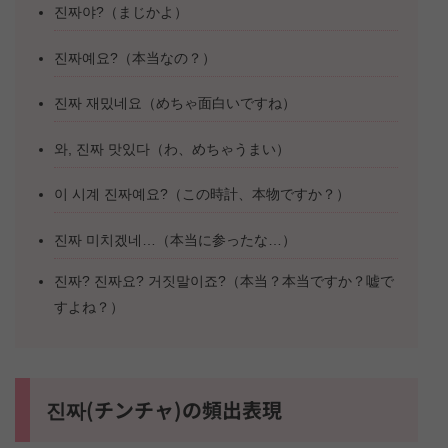
진짜야?（まじかよ）
진짜예요?（本当なの？）
진짜 재밌네요（めちゃ面白いですね）
와, 진짜 맛있다（わ、めちゃうまい）
이 시계 진짜예요?（この時計、本物ですか？）
진짜 미치겠네…（本当に参ったな…）
진짜? 진짜요? 거짓말이죠?（本当？本当ですか？嘘で
すよね？）
진짜(チンチャ)の頻出表現