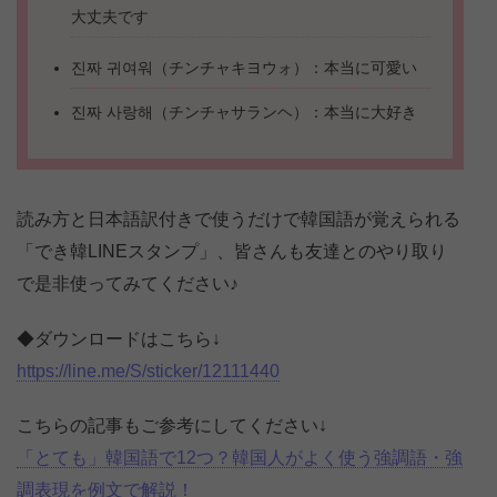
大丈夫です
진짜 귀여워（チンチャキヨウォ）：本当に可愛い
진짜 사랑해（チンチャサランヘ）：本当に大好き
読み方と日本語訳付きで使うだけで韓国語が覚えられる
「でき韓LINEスタンプ」、皆さんも友達とのやり取り
で是非使ってみてください♪
◆ダウンロードはこちら↓
https://line.me/S/sticker/12111440
こちらの記事もご参考にしてください↓
「とても」韓国語で12つ？韓国人がよく使う強調語・強
調表現を例文で解説！