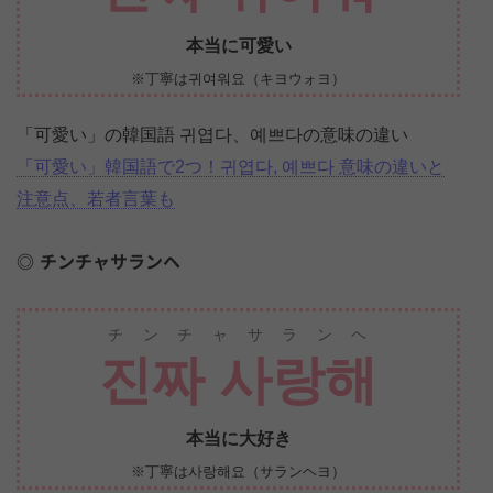
本当に可愛い
※丁寧は귀여워요（キヨウォヨ）
「可愛い」の韓国語 귀엽다、예쁘다の意味の違い
「可愛い」韓国語で2つ！귀엽다, 예쁘다 意味の違いと
注意点、若者言葉も
チンチャサランヘ
チンチャサランヘ
진짜 사랑해
本当に大好き
※丁寧は사랑해요（サランヘヨ）