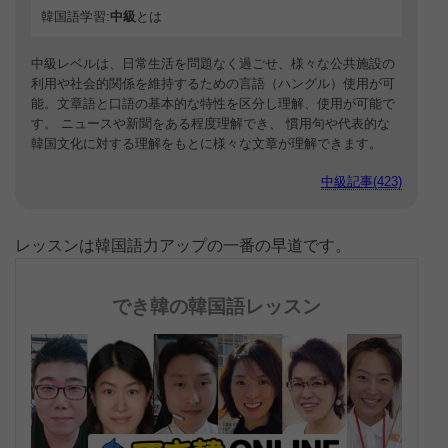
韓国語学習:
中級
とは
中級レベルは、日常生活を問題なく過ごせ、様々な公共施設の
利用や社会的関係を維持するための言語（ハングル）使用が可
能。文章語と口語の基本的な特性を区分し理解、使用が可能で
す。 ニュースや新聞をある程度理解でき、 慣用句や代表的な
韓国文化に対する理解をもとに様々な文章が理解できます。
中級記事(423)
レッスンは韓国語力アップの一番の早道です。
でき韓の韓国語レッスン