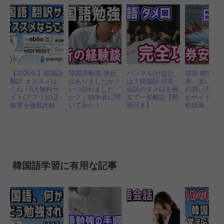
【2026年】韓国語
韓国語勉強 挫折
パンマル(반말)と
韓国 格安航
翻訳 オススメは
はありましたか？
は？韓国語 日常
券、安いチ
これ！5大無料サ
いつ訪れました
会話のタメ口を例
の買い方！
イト(アプリ)の正
か？｜独学者に聞
文で一挙解説【動
めサイトと
確度を徹底比較
いてみた！
画付き】
較結果
韓国語学習に有用な記事