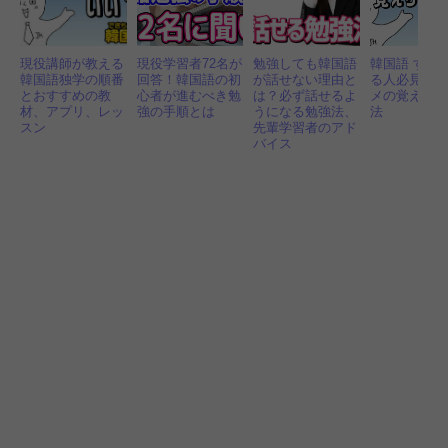
現役講師が教える
現役学習者72名が
勉強しても韓国語
韓国語 すぐ
韓国語独学の順番
回答！韓国語の初
が話せない理由と
る人必見！
とおすすめの教
心者が進むべき勉
は？必ず話せるよ
メの覚え方
材、アプリ、レッ
強の手順とは
うになる勉強法、
法
スン
先輩学習者のアド
バイス