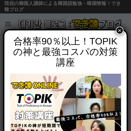
現役の韓国人講師による韓国語勉強・韓国情報！でき
韓ブログ
×
Skip
合格率90％以上！TOPIK
単語の意味と使い方
to
の神と最強コスパの対策
「まじで」韓国語で？진짜(チンチャ)の
content
意味と頻出表現, 정말(チョンマル)との違
講座
い
POSTED ON
2020年9月29日
BY
でき韓 パク先生