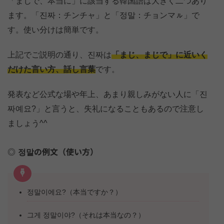
「まじで、本当に」に該当する韓国語は大きく二つあり
ます。「진짜：チンチャ」と「정말：チョンマㇽ」で
す。使い分けは簡単です。
上記でご説明の通り、진짜は
「まじ、まじで」に近いく
だけた言い方、話し言葉
です。
発表など公式な場や年上、あまり親しみがない人に「진
짜예요?」と言うと、失礼になることもあるので注意し
ましょう^^
정말の例文（使い方）
정말이에요?（本当ですか？）
그게 정말이야?（それは本当なの？）