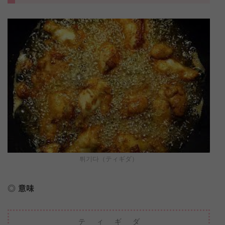
튀기다（ティギダ）
意味
ティギダ