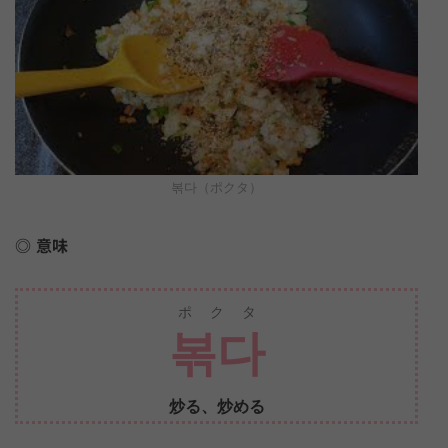
볶다（ポクタ）
意味
ポクタ
볶다
炒る、炒める