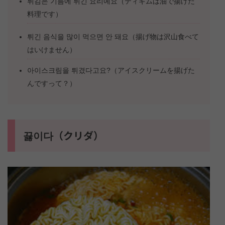
튀김은 기름에 튀긴 요리예요（ティギムは油で揚げた
料理です）
튀긴 음식을 많이 먹으면 안 돼요（揚げ物は沢山食べて
はいけません）
아이스크림을 튀겼다고요?（アイスクリームを揚げた
んですって？）
끓이다（クリダ）