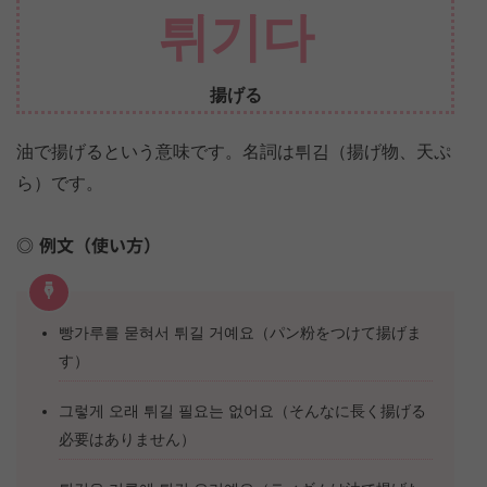
튀기다
揚げる
油で揚げるという意味です。名詞は튀김（揚げ物、天ぷ
ら）です。
例文（使い方）
빵가루를 묻혀서 튀길 거예요（パン粉をつけて揚げま
す）
그렇게 오래 튀길 필요는 없어요（そんなに長く揚げる
必要はありません）