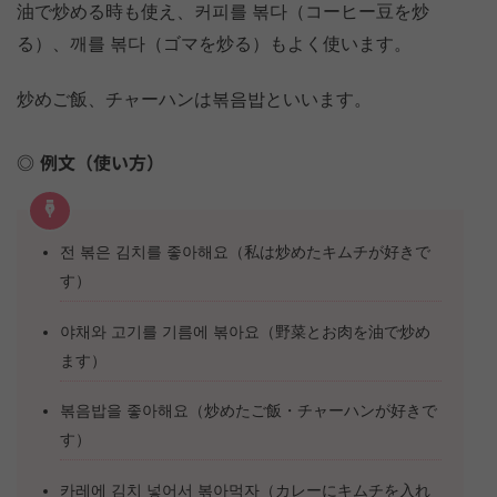
油で炒める時も使え、커피를 볶다（コーヒー豆を炒
る）、깨를 볶다（ゴマを炒る）もよく使います。
炒めご飯、チャーハンは볶음밥といいます。
例文（使い方）
전 볶은 김치를 좋아해요（私は炒めたキムチが好きで
す）
야채와 고기를 기름에 볶아요（野菜とお肉を油で炒め
ます）
볶음밥을 좋아해요（炒めたご飯・チャーハンが好きで
す）
카레에 김치 넣어서 볶아먹자（カレーにキムチを入れ