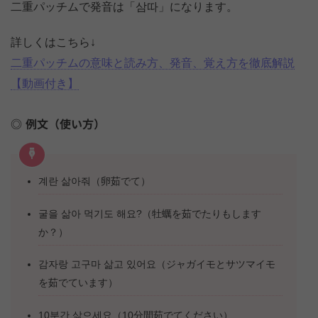
二重パッチムで発音は「삼따」になります。
詳しくはこちら↓
二重パッチムの意味と読み方、発音、覚え方を徹底解説
【動画付き】
例文（使い方）
계란 삶아줘（卵茹でて）
굴을 삶아 먹기도 해요?（牡蠣を茹でたりもします
か？）
감자랑 고구마 삶고 있어요（ジャガイモとサツマイモ
を茹でています）
10분간 삶으세요（10分間茹でてください）