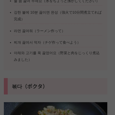
물 좀 끓여 주세요（水をちょっと沸かしてください）
강한 불에 10분 끓이면 완성（強火で10分間煮立てれば
完成）
라면 끓여줘（ラーメン作って）
찌개 끓여서 먹자（チゲ作って食べよう）
야채와 고기를 푹 끓였어요（野菜と肉をじっくり煮込
みました）
볶다（ポクタ）