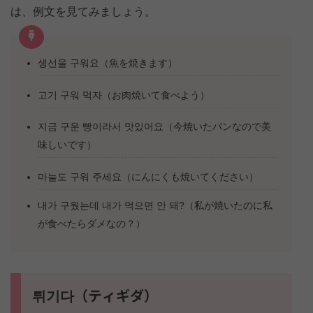
は、例文を見てみましょう。
생선을 구워요（魚を焼きます）
고기 구워 먹자（お肉焼いて食べよう）
지금 구운 빵이라서 맛있어요（今焼いたパンなので美
味しいです）
마늘도 구워 주세요（にんにくも焼いてください）
내가 구웠는데 내가 먹으면 안 돼?（私が焼いたのに私
が食べたらダメなの？）
튀기다（ティギダ）