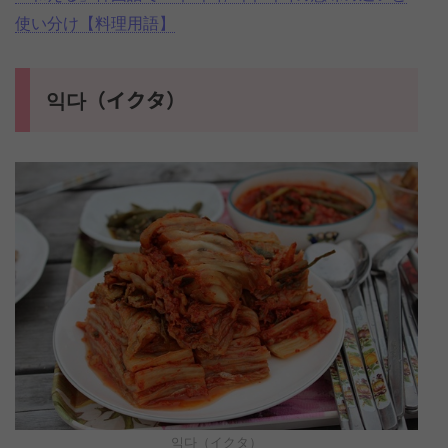
使い分け【料理用語】
익다（イクタ）
익다（イクタ）