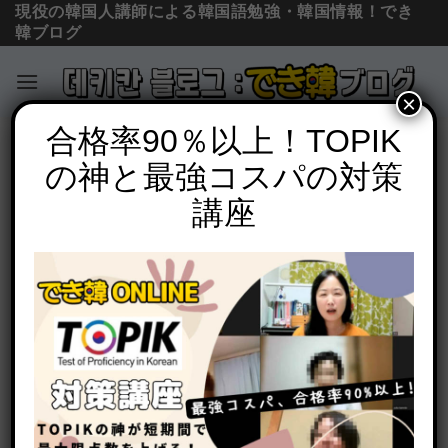
現役の韓国人講師による韓国語勉強・韓国情報！でき
韓ブログ
×
Skip
合格率90％以上！TOPIK
単語の意味と使い方
to
の神と最強コスパの対策
料理で使う韓国語一覧、11つの料理用語
content
を例文で覚えよう
講座
POSTED ON
2024年1月21日
BY
でき韓 パク先生