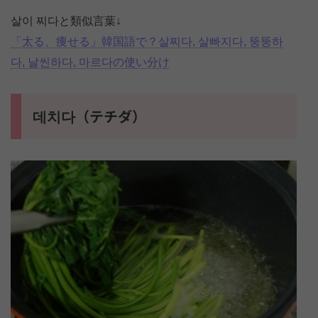
살이 찌다と類似言葉↓
「太る、痩せる」韓国語で？살찌다, 살빠지다, 뚱뚱하
다, 날씬하다, 마르다の使い分け
데치다（テチダ）