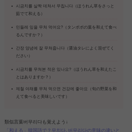
시금치를 살짝 데쳐서 무칩니다（ほうれん草をさっと
茹でて和える）
민들레 잎을 무쳐 먹어요?（タンポポの葉を和えて食べ
るんですか？）
간장 양념에 잘 무쳐줍니다（醤油タレによく混ぜてく
ださい）
시금치를 무쳐본 적은 있나요?（ほうれん草を和えたこ
とはありますか？）
제철 야채를 무쳐 먹으면 건강에 좋아요（旬の野菜を和
えて食べると美味しいです）
類似言葉버무리다も覚えよう↓
「和える」韓国語で？무치다, 버무리다の意味の違いと