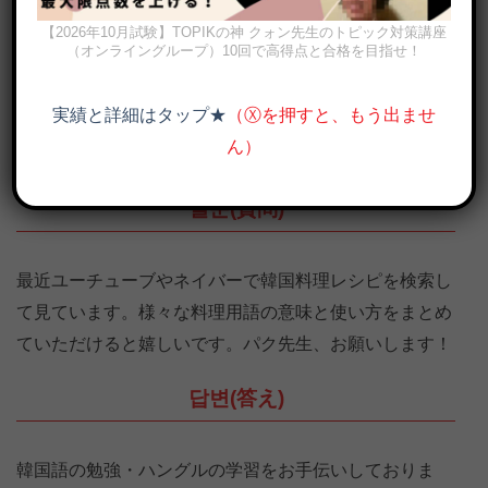
【2026年10月試験】TOPIKの神 クォン先生のトピック対策講座
（オンライングループ）10回で高得点と合格を目指せ！
実績と詳細はタップ★
（Ⓧを押すと、もう出ませ
料理で使う韓国語一覧、11つの料理用語を例文で覚えよう（画像出
典：BTS (방탄소년단)Facebook
ん）
질문(質問)
最近ユーチューブやネイバーで韓国料理レシピを検索し
て見ています。様々な料理用語の意味と使い方をまとめ
ていただけると嬉しいです。パク先生、お願いします！
답변(答え)
韓国語の勉強・ハングルの学習をお手伝いしておりま