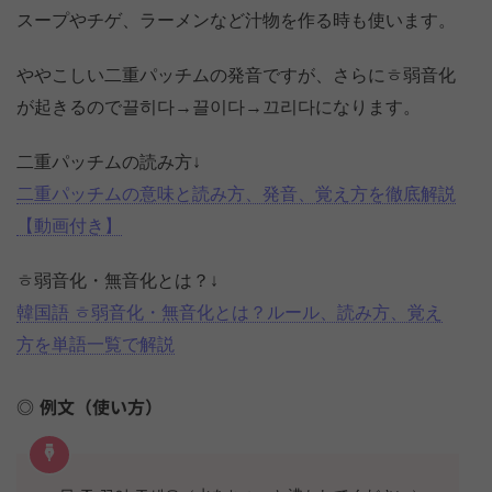
スープやチゲ、ラーメンなど汁物を作る時も使います。
ややこしい二重パッチムの発音ですが、さらにㅎ弱音化
が起きるので끌히다→끌이다→끄리다になります。
二重パッチムの読み方↓
二重パッチムの意味と読み方、発音、覚え方を徹底解説
【動画付き】
ㅎ弱音化・無音化とは？↓
韓国語 ㅎ弱音化・無音化とは？ルール、読み方、覚え
方を単語一覧で解説
例文（使い方）