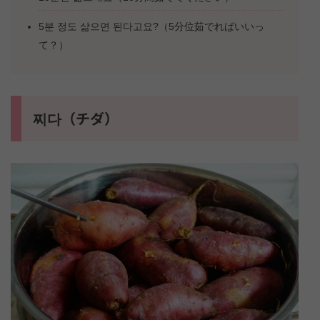
5분 정도 삶으면 된다고요?（5分位茹でればいいっ
て？）
찌다（チダ）