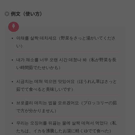
例文（使い方）
야채를 살짝 데치세요（野菜をさっと湯がいてくださ
い）
내가 채소를 너무 오랜 시간 데쳤나 봐（私が野菜を長
い時間茹でたせいかも）
시금치는 데쳐 먹으면 맛있어요（ほうれん草はさっと
茹でて食べると美味しいです）
브로콜리 데치는 법을 모르겠어요（ブロッコリーの茹
で方が分かりません）
우리는 오징어를 뒤끓는 물에 살짝 데쳐서 먹었다（私
たちは、イカを沸騰したお湯に軽くゆでて食べた）