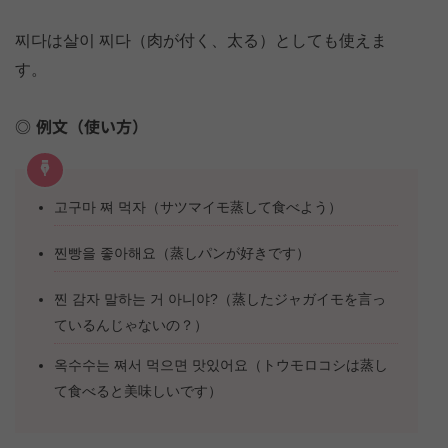
찌다は살이 찌다（肉が付く、太る）としても使えま
す。
例文（使い方）
고구마 쪄 먹자（サツマイモ蒸して食べよう）
찐빵을 좋아해요（蒸しパンが好きです）
찐 감자 말하는 거 아니야?（蒸したジャガイモを言っ
ているんじゃないの？）
옥수수는 쪄서 먹으면 맛있어요（トウモロコシは蒸し
て食べると美味しいです）