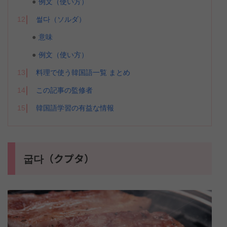
例文（使い方）
12
썰다（ソルダ）
意味
例文（使い方）
13
料理で使う韓国語一覧 まとめ
14
この記事の監修者
15
韓国語学習の有益な情報
굽다（クプタ）