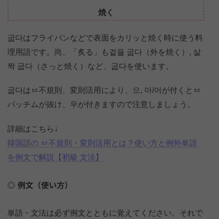
焼く
굽다はフライパンなどで表面をカリッと焼く時に使う料
理用語です。尚、「炙る」も겉을 굽다（外を焼く）, 살
짝 굽다（さっと焼く）など、굽다を使います。
굽다はㅂ不規則、変則活用により、으, 아/어が付くとㅂ
パッチムが抜け、우が付きますので注意しましょう。
詳細はこちら↓
韓国語の ㅂ不規則・変則活用とは？使い方と例外単語
を例文で解説【初級 文法】
例文（使い方）
単語・文法は必ず例文とともに覚えてください。それで