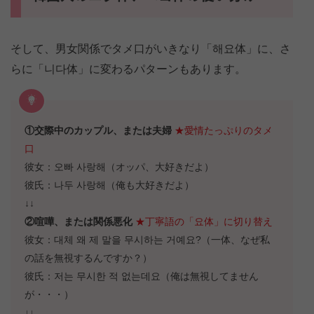
そして、男女関係でタメ口がいきなり「해요体」に、さ
らに「니다体」に変わるパターンもあります。
①交際中のカップル、または夫婦
★愛情たっぷりのタメ
口
彼女：오빠 사랑해（オッパ、大好きだよ）
彼氏：나두 사랑해（俺も大好きだよ）
↓↓
②喧嘩、または関係悪化
★丁寧語の「요体」に切り替え
彼女：대체 왜 제 말을 무시하는 거예요?（一体、なぜ私
の話を無視するんですか？）
彼氏：저는 무시한 적 없는데요（俺は無視してません
が・・・）
↓↓