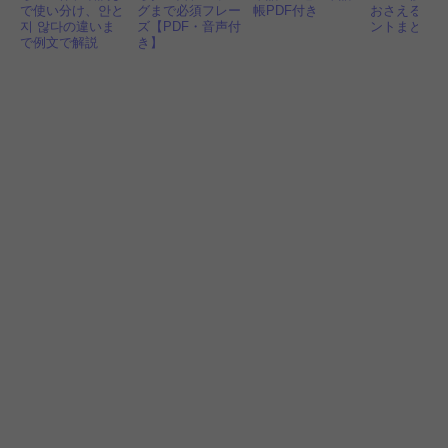
で使い分け、안と
グまで必須フレー
帳PDF付き
おさえるべ
지 않다の違いま
ズ【PDF・音声付
ントまとめ
で例文で解説
き】