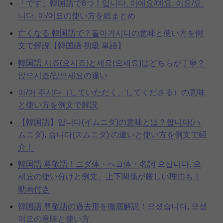
「です」韓国語で8つ！입니다, 이에요/예요, 이요/요,
니다, 아/어요の使い方を総まとめ
亡くなる 韓国語で？돌아가시다の意味と使い方を例
文で解説【韓国語 初級 単語】
韓国語 시죠(으시죠)と세요(으세요)はどちらが丁寧？
앉으시죠/앉으세요の違い
아/어 주시다（していただく、してくださる）の意味
と使い方を例文で解説
【韓国語】입니다(イムニダ)の意味とは？합니다(ハ
ムニダ), 습니다(スムニダ) の違いと使い方を例文で紹
介！
韓国語 尊敬語！ニダ体・へヨ体・名詞 으십니다, 으
세요の使い分けと例文、上下関係が厳しい理由も｜
動画付き
韓国語 尊敬語の過去形を徹底解説！으셨습니다, 으셨
어요の意味と使い方