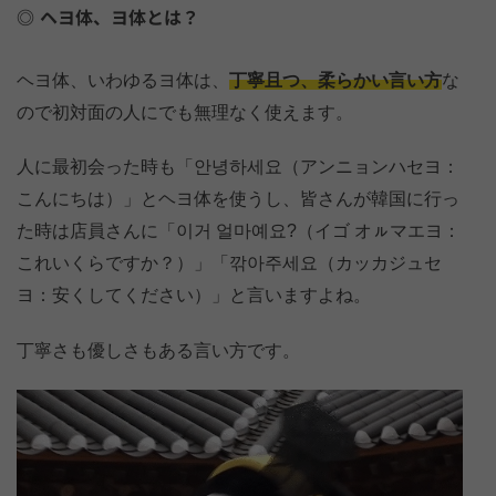
ヘヨ体、ヨ体とは？
ヘヨ体、いわゆるヨ体は、
丁寧且つ、柔らかい言い方
な
ので初対面の人にでも無理なく使えます。
人に最初会った時も「안녕하세요（アンニョンハセヨ：
こんにちは）」とヘヨ体を使うし、皆さんが韓国に行っ
た時は店員さんに「이거 얼마예요?（イゴ オㇽマエヨ：
これいくらですか？）」「깎아주세요（カッカジュセ
ヨ：安くしてください）」と言いますよね。
丁寧さも優しさもある言い方です。