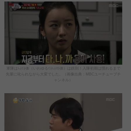
軍隊は니다体（いわゆる다나까体）は鉄則！入隊初期は慣れるまで
先輩に叱られながら大変でした。（画像出典：MBCユーチューブチ
ャンネル）