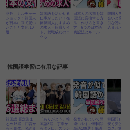
意外、カルチャー
韓国語を活かせる
日本人の名前を韓
韓国人男性
ショック！韓国人
仕事がしたい！在
国語に変換する方
会いと恋愛#
が日本に来て驚い
留韓国人おすすめ
法、作り方と書き
引な誘い方
たことと文化 10
の求人・転職サイ
方｜6つの日本語
込まれ・・
選
ト、就職成功のコ
表記法とルール
ツも
韓国語学習に有用な記事
韓国語 否定形ま
「ありがとう」韓
発音が似ていて間
韓国語レッ
とめ16選！用言か
国語8選｜丁寧か
違いやすい韓国語
安く受ける
らへヨ体、名詞ま
らタメ口、スラン
単語109選！単語
コスパ優先