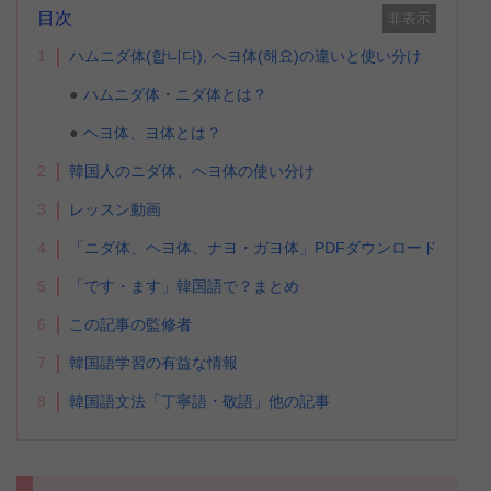
目次
非表示
1
ハムニダ体(합니다), ヘヨ体(해요)の違いと使い分け
ハムニダ体・ニダ体とは？
ヘヨ体、ヨ体とは？
2
韓国人のニダ体、ヘヨ体の使い分け
3
レッスン動画
4
「ニダ体、ヘヨ体、ナヨ・ガヨ体」PDFダウンロード
5
「です・ます」韓国語で？まとめ
6
この記事の監修者
7
韓国語学習の有益な情報
8
韓国語文法「丁寧語・敬語」他の記事