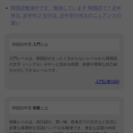
韓国語勉強中です、勉強しています 韓国語で？공부
해요, 공부하고 있어요, 공부중이에요のニュアンスの
違い
韓国語学習:
入門
とは
入門レベルは、韓国語がまったく分からないレベルから韓国語
の文字（ハングル）がやっと読める程度、挨拶や簡単な自己紹
介が少しできるレベルです。
入門記事(165)
韓国語学習:
初級
とは
初級レベルは、自己紹介、買い物、飲食店での注文など生活に
必要な基礎的な言語(ハングル)を駆使でき、身近な話題の内容