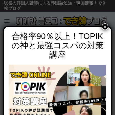
現役の韓国人講師による韓国語勉強・韓国情報！でき
韓ブログ
×
Skip
合格率90％以上！TOPIK
必須文法と表現
to
の神と最強コスパの対策
「です・ます」韓国語で？ニダ体, ヘヨ
content
体の違いと使い分け 動画・PDF付き
講座
POSTED ON
2020年10月27日
BY
でき韓 パク先生