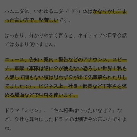
ハムニダ体、いわゆるニダ（니다）体は
かなりかしこま
った言い方で、堅苦しい
です。
はっきり、分かりやすく言うと、ネイティブの日常会話
ではあまり使いません。
ニュース、告知・案内・警告などのアナウンス、スピー
チ、軍隊（軍隊は逆に요が使えない恐ろしい世界！私も
入隊して間もない頃は思わず요が出て先輩殴られたりし
てました;;;）、ビジネス上、社長・部長など丁寧さを求
める場面などで니다を使います。
ドラマ『ミセン』、『キム秘書はいったいなぜ？』な
ど、会社を舞台にしたドラマでは馴染みの言い方ですよ
ね。