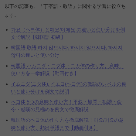
以下の記事も、「丁寧語・敬語」に関する学習に役立ち
ます。
가요（ヘヨ体）と예요/이에요 の違いと使い分けを例
文で解説【韓国語 初級】
韓国語 敬語 하지 않으시다, 하시지 않으시다, 하시지
않다の違いと使い分け
韓国語 ハムニダ・ニダ体・ニカ体の作り方、意味、
使い方を一挙解説【動画付き】
イムニダ(ニダ体), イエヨ(ヘヨ体)の敬語のレベルの違
いと使い分けを例文で説明
ヘヨ体 5つの意味と使い方！平叙・疑問・勧誘・命
令・感嘆の見極めを例文で徹底解説
韓国語のヘヨ体の作り方を徹底解説！아요/어요の意
味と使い方、頻出単語まで【動画付き】