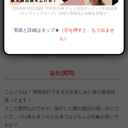
【2026年10月試験】TOPIKの神 クォン先生のトピック対策講座
（オンライングループ）10回で高得点と合格を目指せ！
実績と詳細はタップ★
（Ⓧを押すと、もう出ませ
ん）
ハムニダ体(합니다), ヘヨ体(해요)の違いと使い分け
질문(質問)
こんにちは！ 韓国旅行できる日を楽しみに毎日勉強頑
張ってます！
そこで質問なのですが、旅行した際の敬語の使い方につ
いて、니다体を使うのと요体ではどちらが印象が良いで
すか？