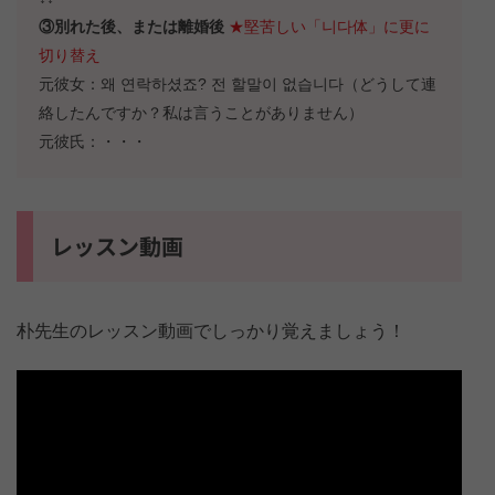
③別れた後、または離婚後
★堅苦しい「니다体」に更に
切り替え
元彼女：왜 연락하셨죠? 전 할말이 없습니다（どうして連
絡したんですか？私は言うことがありません）
元彼氏：・・・
レッスン動画
朴先生のレッスン動画でしっかり覚えましょう！