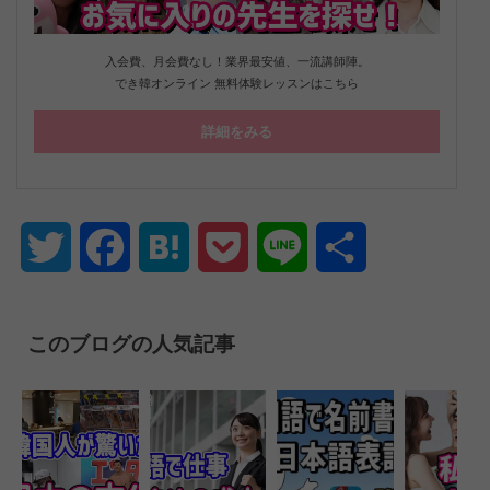
入会費、月会費なし！業界最安値、一流講師陣。
でき韓オンライン 無料体験レッスンはこちら
詳細をみる
Twitter
Facebook
Hatena
Pocket
Line
共
有
このブログの人気記事