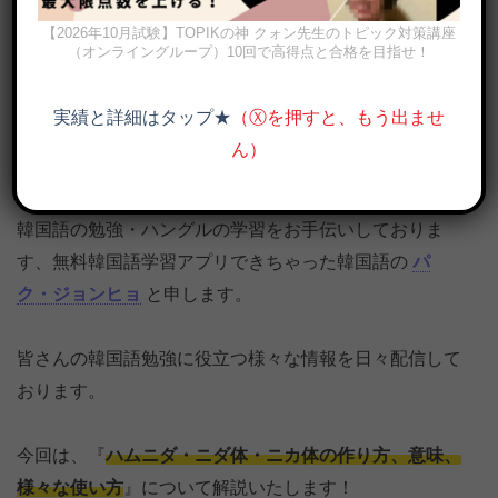
【2026年10月試験】TOPIKの神 クォン先生のトピック対策講座
（オンライングループ）10回で高得点と合格を目指せ！
実績と詳細はタップ★
（Ⓧを押すと、もう出ませ
니다/습니다/니까(ニダ体, ニカ体)の意味と様々な使い方を例文で解
ん）
説
韓国語の勉強・ハングルの学習をお手伝いしておりま
す、無料韓国語学習アプリできちゃった韓国語の
パ
ク・ジョンヒョ
と申します。
皆さんの韓国語勉強に役立つ様々な情報を日々配信して
おります。
今回は、『
ハムニダ・ニダ体・ニカ体の作り方、意味、
様々な使い方
』について解説いたします！