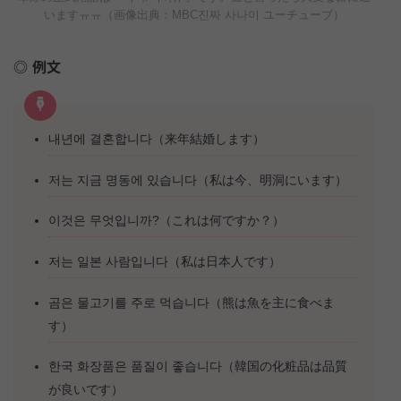
いますㅠㅠ（画像出典：MBC진짜 사나이 ユーチューブ）
例文
내년에 결혼합니다（来年結婚します）
저는 지금 명동에 있습니다（私は今、明洞にいます）
이것은 무엇입니까?（これは何ですか？）
저는 일본 사람입니다（私は日本人です）
곰은 물고기를 주로 먹습니다（熊は魚を主に食べま
す）
한국 화장품은 품질이 좋습니다（韓国の化粧品は品質
が良いです）