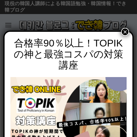
現役の韓国人講師による韓国語勉強・韓国情報！でき
韓ブログ
×
Skip
合格率90％以上！TOPIK
必須文法と表現
to
の神と最強コスパの対策
韓国語 ハムニダ・ニダ体・ニカ体の作り
content
方、意味、使い方を一挙解説【動画付
講座
き】
POSTED ON
2021年2月22日
BY
でき韓 パク先生