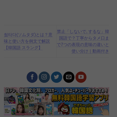
禁止「しないで, するな」韓
썸타다(ソムタダ)とは？意
国語で？丁寧からタメ口ま
味と使い方を例文で解説
で7つの表現の意味の違いと
【韓国語 スラング】
使い分け｜動画付き