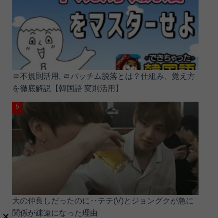
ㄹ不規則活用, ㄹパッチム脱落とは？仕組み、覚え方
を徹底解説【韓国語 変則活用】
大の仲良しだったのに‥テテ(V)とジョングクが急に
関係が疎遠になった理由