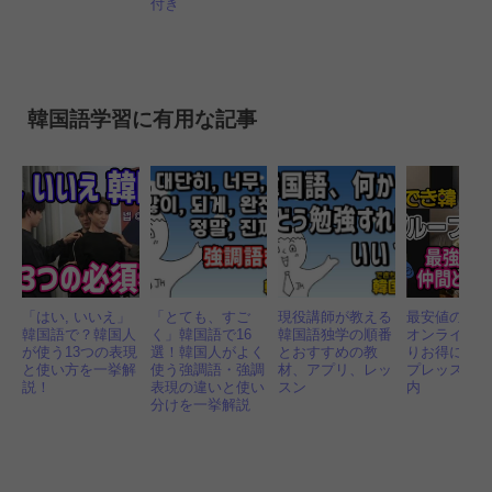
付き
韓国語学習に有用な記事
「はい, いいえ」
「とても、すご
現役講師が教える
最安値の「
韓国語で？韓国人
く」韓国語で16
韓国語独学の順番
オンライン
が使う13つの表現
選！韓国人がよく
とおすすめの教
りお得に！
と使い方を一挙解
使う強調語・強調
材、アプリ、レッ
プレッスン
説！
表現の違いと使い
スン
内
分けを一挙解説