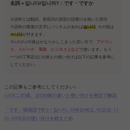
名詞＋입니다/입니까?：です・ですか
※語幹とは動詞、形容詞の原型の語尾다を除いた部分
※語幹の最後の文字にパッチムがあれば
습니다
, その他は
ㅂ니다
が付きます。
※니다/니까体はかなりかしこまった言い方で、
アナウン
ス、スピーチ、軍隊、ビジネス上など
で使います。もう
一つの丁寧語요(ヨ)体との使い分けは以下の記事を参考に
してください。
この記事もご参考にしてください↓
니다(ニダ)体、요(ヨ)体の違いと使い分けを例文で解説
「です」韓国語で8つ！입니다, 이에요/예요, 이요/요, 니
다, 아/어요の使い分けを総まとめ