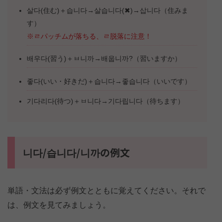
살다(住む)＋습니다→살습니다(✖)→삽니다（住みま
す）
※ㄹパッチムが落ちる、ㄹ脱落に注意！
배우다(習う)＋ㅂ니까→배웁니까?（習いますか）
좋다(いい・好きだ)＋습니다→좋습니다（いいです）
기다리다(待つ)＋ㅂ니다→기다립니다（待ちます）
니다/습니다/니까の例文
単語・文法は必ず例文とともに覚えてください。それで
は、例文を見てみましょう。