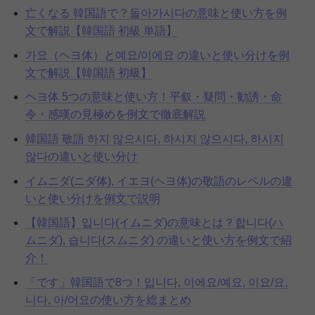
亡くなる 韓国語で？돌아가시다の意味と使い方を例
文で解説【韓国語 初級 単語】
가요（ヘヨ体）と예요/이에요 の違いと使い分けを例
文で解説【韓国語 初級】
ヘヨ体 5つの意味と使い方！平叙・疑問・勧誘・命
令・感嘆の見極めを例文で徹底解説
韓国語 敬語 하지 않으시다, 하시지 않으시다, 하시지
않다の違いと使い分け
イムニダ(ニダ体), イエヨ(ヘヨ体)の敬語のレベルの違
いと使い分けを例文で説明
【韓国語】입니다(イムニダ)の意味とは？합니다(ハ
ムニダ), 습니다(スムニダ) の違いと使い方を例文で紹
介！
「です」韓国語で8つ！입니다, 이에요/예요, 이요/요,
니다, 아/어요の使い方を総まとめ