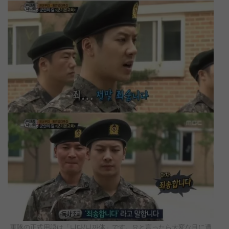
軍隊の正式用語は「니다/니까体」です。요と言ったら大変な目に遭