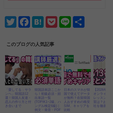
Twitter
Facebook
Hatena
Pocket
Line
共
有
このブログの人気記事
「愛してる：サラ
韓国語単語ここか
日本のスマホが韓
【2026年】
ンヘ」韓国語12
ら！初級必須・頻
国で使えてデータ
オンライン 
選！韓国人友達・
出単語一覧
が無料？在留韓国
レッスン 安
恋人の作り方と付
(TOPIK1~2級、ハ
人おすすめの格安
室は？おすす
き合いまで
ングル検定6級)｜
SIM、キャリアを
社を徹底比
例文・発音・PDF
比較