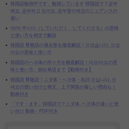
韓国語勉強中です、勉強しています 韓国語で？공부
해요, 공부하고 있어요, 공부중이에요のニュアンスの
違い
아/어 주시다（していただく、してくださる）の意味
と使い方を例文で解説
韓国語 尊敬語の過去形を徹底解説！으셨습니다, 으셨
어요の意味と使い方
韓国語のヘヨ体の作り方を徹底解説！아요/어요の意
味と使い方、頻出単語まで【動画付き】
韓国語 尊敬語！ニダ体・へヨ体・名詞 으십니다, 으
세요の使い分けと例文、上下関係が厳しい理由も｜
動画付き
「です・ます」韓国語で？ニダ体, ヘヨ体の違いと使
い分け 動画・PDF付き