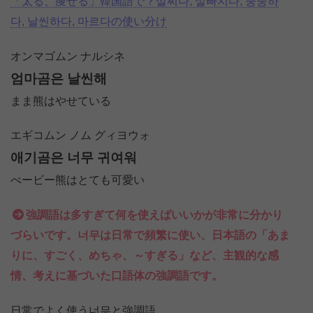
「太る、痩せる」韓国語で？살찌다, 살빠지다, 뚱뚱하
다, 날씬하다, 마르다の使い分け
オンマゴムン ナルシネ
엄마곰은 날씬해
まま熊はやせている
エギコムン ノム グィヨウォ
애기곰은 너무 귀여워
べービー熊はとても可愛い
強調語は多すぎて何を使えばいいかが非常に分かり
づらいです。너무は日常で頻繁に使い、日本語の「あま
りに、すごく、めちゃ、～すぎる」など、主観的な感
情、考えに基づいた口語体の強調語です。
日常でよく使う너무と強調語