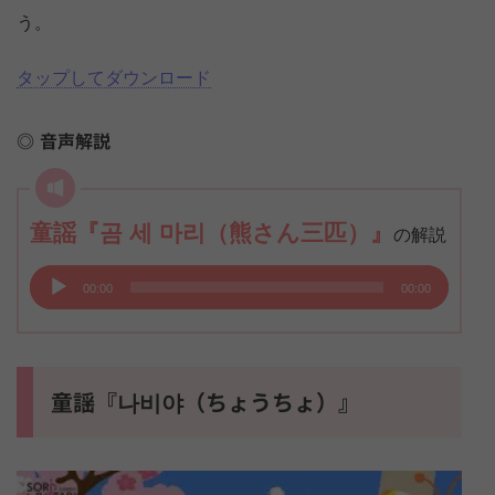
う。
タップしてダウンロード
音声解説
童謡『곰 세 마리（熊さん三匹）』
の解説
音
00:00
00:00
声
プ
レ
ー
童謡『나비야（ちょうちょ）』
ヤ
ー