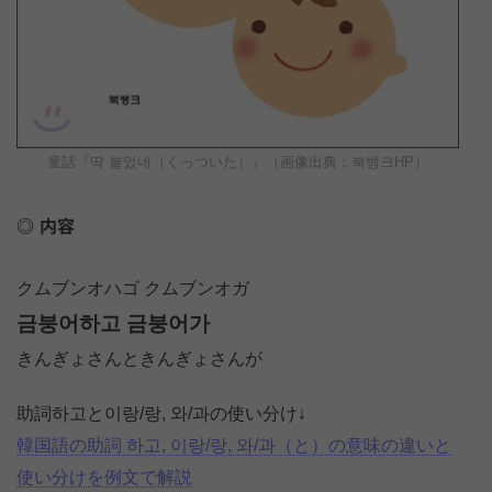
童話『딱 붙었네（くっついた）』（画像出典：북뱅크HP）
内容
クムブンオハゴ クムブンオガ
금붕어하고 금붕어가
きんぎょさんときんぎょさんが
助詞하고と이랑/랑, 와/과の使い分け↓
韓国語の助詞 하고, 이랑/랑, 와/과（と）の意味の違いと
使い分けを例文で解説