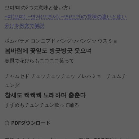
으며/며の2つの意味と使い方↓
~며(으며), ~면서(으면서), ~면(으면)の意味の違いと使い
分けを例文で解説
ポムパラメ コンニプド パングッパングッ ウスミョ
봄바람에 꽃잎도 방긋방긋 웃으며
春風で花びらもニコニコ笑って
チャムセド チェッチェッチェッ ノレハミョ チュムチ
ュンダ
참새도 짹짹짹 노래하며 춤춘다
すずめもチュンチュン歌って踊る
PDFダウンロード