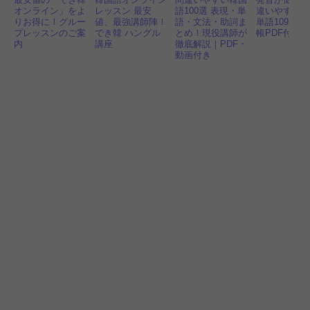
オンライン」をよ
レッスン 最安
語100選 表現・単
違いやすい
りお得に！グルー
値、最強講師陣！
語・文法・助詞ま
単語109選！
プレッスンのご案
でき韓 ハングル
とめ！現役講師が
帳PDF付き
内
講座
徹底解説｜PDF・
動画付き