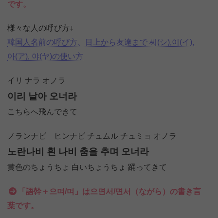
です。
様々な人の呼び方↓
韓国人名前の呼び方、目上から友達まで 씨(シ),이(イ),
아(ア), 야(ヤ)の使い方
イリ ナラ オノラ
이리 날아 오너라
こちらへ飛んできて
ノランナビ ヒンナビ チュムル チュミョ オノラ
노란나비 흰 나비 춤을 추며 오너라
黄色のちょうちょ 白いちょうちょ 踊ってきて
「語幹＋으며/며」は으면서/면서（ながら）の書き言
葉です。