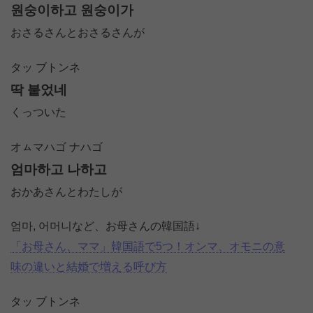
원숭이하고 원숭이가
おさるさんとおさるさんが
タッ ブトンネ
딱 붙었네
くっついた
オㇺマハゴ ナハゴ
엄마하고 나하고
おかあさんとわたしが
엄마, 어머니など、お母さんの韓国語↓
「お母さん、ママ」韓国語で5つ！オンマ、オモニの意
味の違いと結婚で増える呼び方
タッ ブトンネ