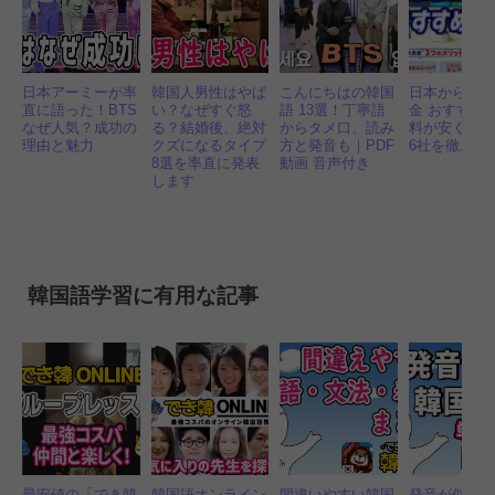
日本アーミーが率
韓国人男性はやば
こんにちはの韓国
日本から韓
直に語った！BTS
い？なぜすぐ怒
語 13選！丁寧語
金 おすすめ 
なぜ人気？成功の
る？結婚後、絶対
からタメ口、読み
料が安くて
理由と魅力
クズになるタイプ
方と発音も｜PDF
6社を徹底比
8選を率直に発表
動画 音声付き
します
韓国語学習に有用な記事
最安値の「でき韓
韓国語オンライン
間違いやすい韓国
発音が似て