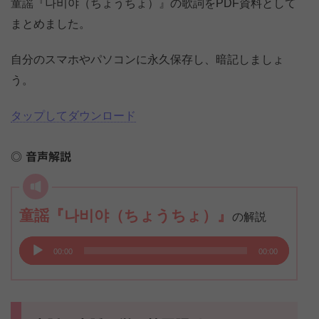
童謡『나비야（ちょうちょ）』の歌詞をPDF資料として
まとめました。
自分のスマホやパソコンに永久保存し、暗記しましょ
う。
タップしてダウンロード
音声解説
童謡『나비야（ちょうちょ）』
の解説
音
00:00
00:00
声
プ
レ
ー