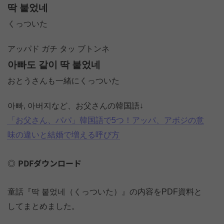
딱 붙었네
くっついた
アッパド ガチ タッ ブトンネ
아빠도 같이 딱 붙었네
おとうさんも一緒にくっついた
아빠, 아버지など、お父さんの韓国語↓
「お父さん、パパ」韓国語で5つ！アッパ、アボジの意
味の違いと結婚で増える呼び方
PDFダウンロード
童話『딱 붙었네（くっついた）』の内容をPDF資料と
してまとめました。