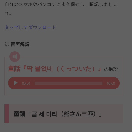
自分のスマホやパソコンに永久保存し、暗記しましょ
う。
タップしてダウンロード
音声解説
童話『딱 붙었네（くっついた）』
の解説
音
00:00
00:00
声
プ
レ
ー
童謡『곰 세 마리（熊さん三匹）』
ヤ
ー