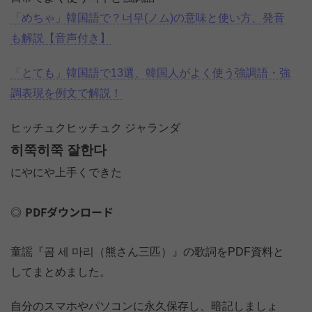
「めちゃ」韓国語で？너무(ノム)の意味と使い方、発音
も解説【音声付き】
「とても」韓国語で13選、韓国人がよく使う強調語・強
調表現を例文で解説！
ヒッチュクヒッチュク ジャランダ
히쭉히쭉 잘한다
にやにや上手くできた
PDFダウンロード
童謡『곰 세 마리（熊さん三匹）』の歌詞をPDF資料と
してまとめました。
自分のスマホやパソコンに永久保存し、暗記しましょ