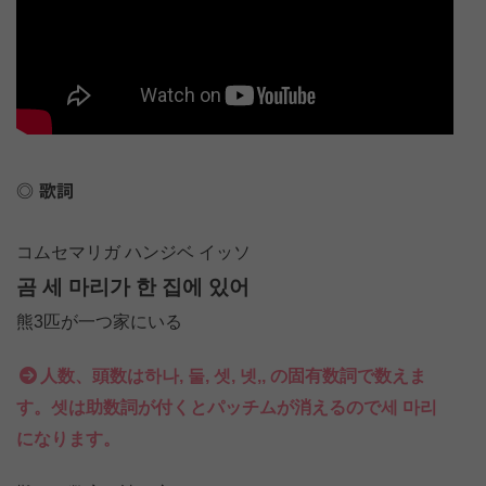
歌詞
コムセマリガ ハンジベ イッソ
곰 세 마리가 한 집에 있어
熊3匹が一つ家にいる
人数、頭数は하나, 둘, 셋, 넷,, の固有数詞で数えま
す。셋は助数詞が付くとパッチムが消えるので세 마리
になります。