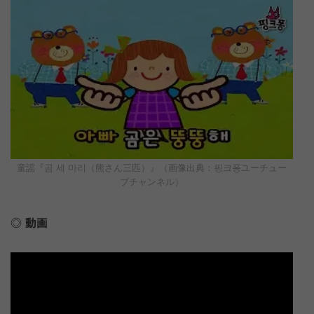
童謡『곰 세 마리（熊さん三匹）』（画像出典：핑크퐁ユーチュー
ブチャンネル）
動画