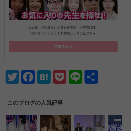
入会費、月会費なし！業界最安値、一流講師陣。
でき韓オンライン 無料体験レッスンはこちら
詳細をみる
Twitter
Facebook
Hatena
Pocket
Line
共
有
このブログの人気記事