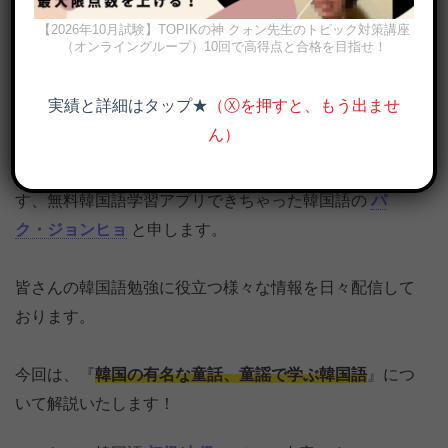
【2026年10月試験】TOPIKの神 クォン先生のトピック対策講座
（オンライングループ）10回で高得点と合格を目指せ！
実績と詳細はタップ★
（Ⓧを押すと、もう出ませ
韓国の有名な童話、童謡で学ぶ韓国語｜PDF、音声解説付き
ん）
韓国語の勉強・ハングルの学習をお手伝いしておりま
す、無料韓国語学習アプリできちゃった韓国語の
パ
ク・ジョンヒョ
と申します。
皆さんの韓国語勉強に役立つ様々な情報を日々配信して
おります。
今回は、『
韓国の有名な童話、童謡で学ぶ韓国語
』につ
いて解説いたします！