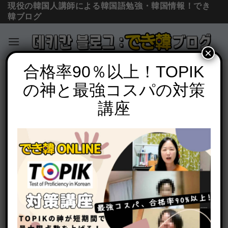
現役の韓国人講師による韓国語勉強・韓国情報！でき
韓ブログ
×
Skip
合格率90％以上！TOPIK
必須文法と表現
to
の神と最強コスパの対策
韓国の有名な童話、童謡で学ぶ韓国語｜
content
PDF、音声解説付き
講座
POSTED ON
2024年5月18日
BY
でき韓 パク先生