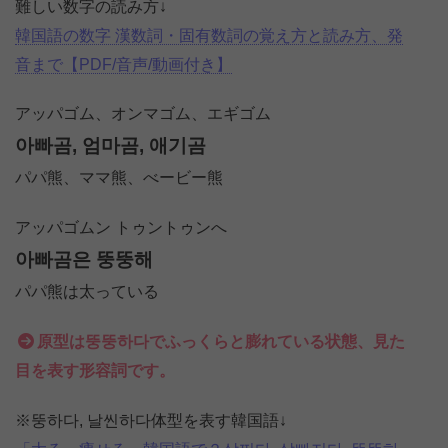
難しい数字の読み方↓
韓国語の数字 漢数詞・固有数詞の覚え方と読み方、発
音まで【PDF/音声/動画付き】
アッパゴム、オンマゴム、エギゴム
아빠곰, 엄마곰, 애기곰
パパ熊、ママ熊、べービー熊
アッパゴムン トゥントゥンへ
아빠곰은 뚱뚱해
パパ熊は太っている
原型は뚱뚱하다でふっくらと膨れている状態、見た
目を表す形容詞です。
※뚱하다, 날씬하다体型を表す韓国語↓