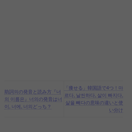
「痩せる」韓国語で4つ！마
助詞의の発音と読み方『너
르다, 날씬하다, 살이 빠지다,
의 이름은』너의の発音は너
살을 빼다の意味の違いと使
이, 너에, 너의どっち？
い分け