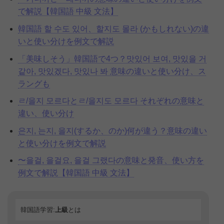
で解説【韓国語 中級 文法】
韓国語 할 수도 있어、할지도 몰라 (かもしれない)の違
いと使い分けを例文で解説
「美味しそう」韓国語で4つ？맛있어 보여, 맛있을 거
같아, 맛있겠다, 맛있나 봐 意味の違いと使い分け、ス
ラングも
ㄹ/을지 모르다とㄹ/을지도 모르다 それぞれの意味と
違い、使い分け
은지, 는지, 을지(するか、のか)何が違う？意味の違い
と使い分けを例文で解説
〜을걸, 을걸요, 을걸 그랬다の意味と発音、使い方を
例文で解説【韓国語 中級 文法】
韓国語学習:
上級
とは