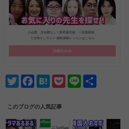
入会費、月会費なし！業界最安値、一流講師陣。
でき韓オンライン 無料体験レッスンはこちら
詳細をみる
Twitter
Facebook
Hatena
Pocket
Line
共
有
このブログの人気記事