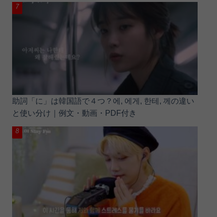
助詞「に」は韓国語で４つ？에, 에게, 한테, 께の違い
と使い分け｜例文・動画・PDF付き