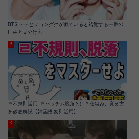
BTS テテとジョングクが似ていると錯覚する一番の
理由と見分け方
ㄹ不規則活用, ㄹパッチム脱落とは？仕組み、覚え方
を徹底解説【韓国語 変則活用】