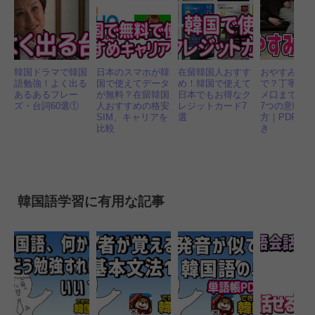
韓国ドラマで韓国
日本のスマホが韓
在留韓国人おすす
おやすみ 韓
語勉強！よく出る
国で使えてデータ
め！韓国で使えて
で？丁寧語
あるあるフレー
が無料？在留韓国
日本でもお得なク
メ口まで必
ズ・台詞60選①
人おすすめの格安
レジットカード7
7つの意味と
SIM、キャリアを
選
方｜PDF, 
比較
き
韓国語学習に有用な記事