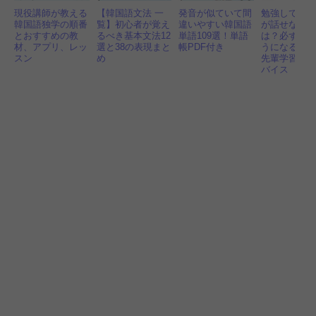
現役講師が教える
【韓国語文法 一
発音が似ていて間
勉強しても
韓国語独学の順番
覧】初心者が覚え
違いやすい韓国語
が話せない
とおすすめの教
るべき基本文法12
単語109選！単語
は？必ず話
材、アプリ、レッ
選と38の表現まと
帳PDF付き
うになる勉
スン
め
先輩学習者
バイス