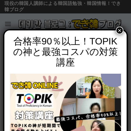
現役の韓国人講師による韓国語勉強・韓国情報！でき
韓ブログ
×
Skip
合格率90％以上！TOPIK
必須文法と表現
to
の神と最強コスパの対策
韓国語 걸까요 (でしょうか, だろうか) と
content
は？意味と様々な使い方を例文で解説
講座
POSTED ON
2020年8月13日
BY
でき韓 パク先生