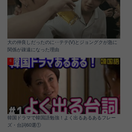
大の仲良しだったのに‥テテ(V)とジョングクが急に
関係が疎遠になった理由
韓国ドラマで韓国語勉強！よく出るあるあるフレー
ズ・台詞60選①