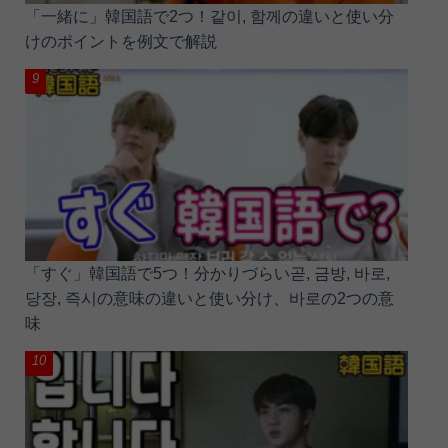
「一緒に」韓国語で2つ！같이, 함께の違いと使い分
けのポイントを例文で解説
「すぐ」韓国語で5つ！分かりづらい곧, 금방, 바로,
당장, 즉시の意味の違いと使い分け、바로の2つの意
味