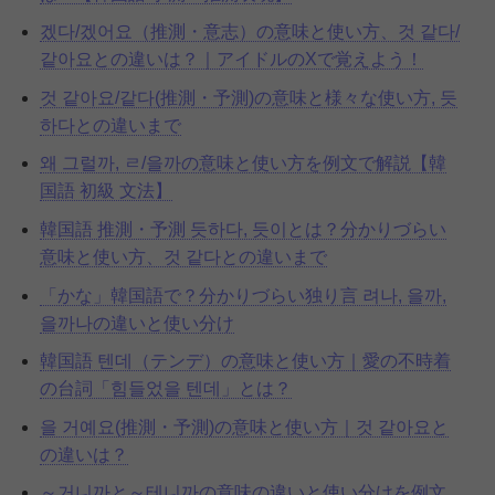
겠다/겠어요（推測・意志）の意味と使い方、것 같다/
같아요との違いは？｜アイドルのXで覚えよう！
것 같아요/같다(推測・予測)の意味と様々な使い方, 듯
하다との違いまで
왜 그럴까, ㄹ/을까の意味と使い方を例文で解説【韓
国語 初級 文法】
韓国語 推測・予測 듯하다, 듯이とは？分かりづらい
意味と使い方、것 같다との違いまで
「かな」韓国語で？分かりづらい独り言 려나, 을까,
을까나の違いと使い分け
韓国語 텐데（テンデ）の意味と使い方｜愛の不時着
の台詞「힘들었을 텐데」とは？
을 거예요(推測・予測)の意味と使い方｜것 같아요と
の違いは？
～거니까と～테니까の意味の違いと使い分けを例文