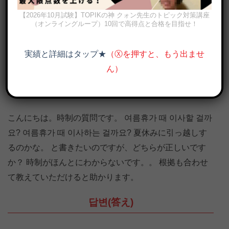
【2026年10月試験】TOPIKの神 クォン先生のトピック対策講座
（オンライングループ）10回で高得点と合格を目指せ！
이 아이는 왜 이러는 걸까요（この子はなぜこうするのでしょうか）
画像出典：olleh TV
実績と詳細はタップ★
（Ⓧを押すと、もう出ませ
ん）
질문(質問)
こんにちは。時制の質問です。 여름휴가 때 이사할 걸까
요? 여름휴가 때 이사하는 걸까요? 夏休みに引っ越しす
るのかな。 と書きたいのですが、どちらが正しいです
か？ 時制がほんとにわからないです。。 根拠も合わせ
て教えていただけると助かります。
답변(答え)