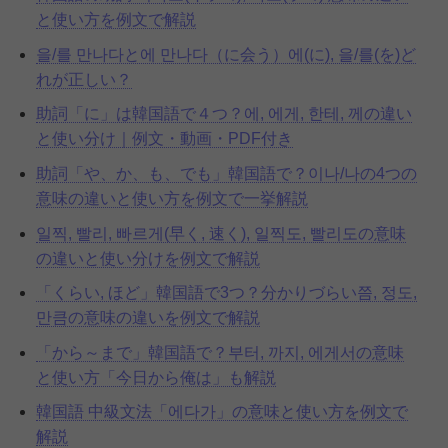
と使い方を例文で解説
을/를 만나다と에 만나다（に会う）에(に), 을/를(を)ど
れが正しい？
助詞「に」は韓国語で４つ？에, 에게, 한테, 께の違い
と使い分け｜例文・動画・PDF付き
助詞「や、か、も、でも」韓国語で？이나/나の4つの
意味の違いと使い方を例文で一挙解説
일찍, 빨리, 빠르게(早く, 速く), 일찍도, 빨리도の意味
の違いと使い分けを例文で解説
「くらい, ほど」韓国語で3つ？分かりづらい쯤, 정도,
만큼の意味の違いを例文で解説
「から～まで」韓国語で？부터, 까지, 에게서の意味
と使い方「今日から俺は」も解説
韓国語 中級文法「에다가」の意味と使い方を例文で
解説