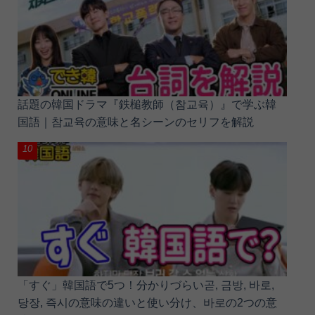
話題の韓国ドラマ『鉄槌教師（참교육）』で学ぶ韓
国語｜참교육の意味と名シーンのセリフを解説
「すぐ」韓国語で5つ！分かりづらい곧, 금방, 바로,
당장, 즉시の意味の違いと使い分け、바로の2つの意