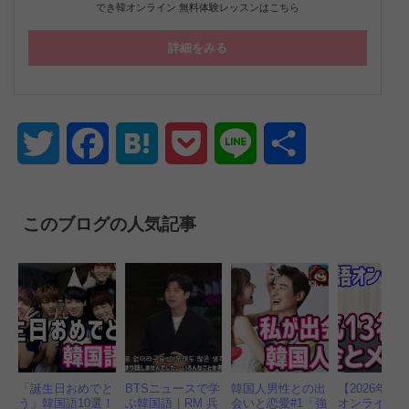
でき韓オンライン 無料体験レッスンはこちら
詳細をみる
Twitter
Facebook
Hatena
Pocket
Line
共
有
このブログの人気記事
「誕生日おめでと
BTSニュースで学
韓国人男性との出
【2026年】
う」韓国語10選！
ぶ韓国語｜RM 兵
会いと恋愛#1「強
オンライン 