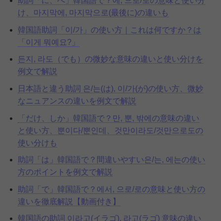
助詞「に、へ」韓国語で？에, 으로/로の意味と使い分
け、마지막에, 마지막으로(最後に)の違いも
韓国語助詞「이/가」の使い方｜これは何ですか？は
「이게 뭐예요?」
든지, 라도（でも）の微妙な意味の違いと使い分けを
例文で解説
日本語と違う助詞 은/는(は), 이/가(が)の使い方、微妙
なニュアンスの違いを例文で解説
「だけ、しか」韓国語で？만, 뿐, 밖에の意味の違い
と使い方、뿐이다/뿐인데、것만이라도/것만으로도の
使い分けも
助詞「は」韓国語で？間違いやすい은/는, 에는の使い
方のポイントを例文で解説
助詞「で」韓国語で？에서, 으로/로の意味と使い方の
違いを徹底解説【動画付き】
韓国語の助詞 이라고(イラゴ), 라고(ラゴ) 意味の違い