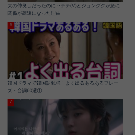
大の仲良しだったのに‥テテ(V)とジョングクが急に
関係が疎遠になった理由
韓国ドラマで韓国語勉強！よく出るあるあるフレー
ズ・台詞60選①