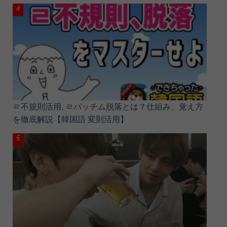
ㄹ不規則活用, ㄹパッチム脱落とは？仕組み、覚え方
を徹底解説【韓国語 変則活用】