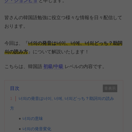
ク・ジョンヒョ
と申します。
皆さんの韓国語勉強に役立つ様々な情報を日々配信して
おります。
今回は、『
너의の発音は너이、너에、너의どっち？助詞
의の読み方
』について解説いたします！
こちらは、韓国語
初級
/
中級
レベルの内容です。
目次
非表示
1
너의の発音は너이, 너에, 너의どっち？助詞의の読み
方
너의の意味
너의の発音変化