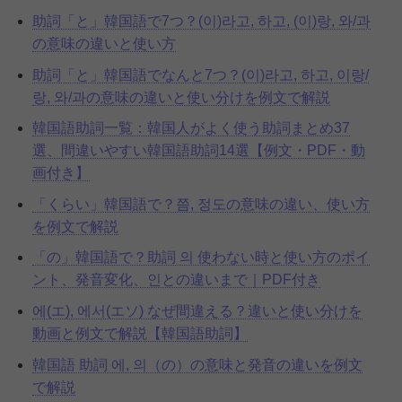
助詞「と」韓国語で7つ？(이)라고, 하고, (이)랑, 와/과
の意味の違いと使い方
助詞「と」韓国語でなんと7つ？(이)라고, 하고, 이랑/
랑, 와/과の意味の違いと使い分けを例文で解説
韓国語助詞一覧：韓国人がよく使う助詞まとめ37
選、間違いやすい韓国語助詞14選【例文・PDF・動
画付き】
「くらい」韓国語で？쯤, 정도の意味の違い、使い方
を例文で解説
「の」韓国語で？助詞 의 使わない時と使い方のポイ
ント、発音変化、인との違いまで｜PDF付き
에(エ), 에서(エソ) なぜ間違える？違いと使い分けを
動画と例文で解説【韓国語助詞】
韓国語 助詞 에, 의（の）の意味と発音の違いを例文
で解説