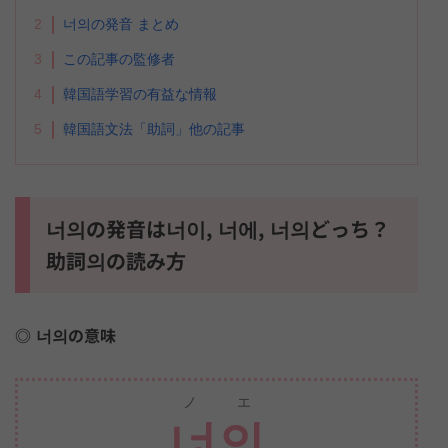
2
너의の発音 まとめ
3
この記事の監修者
4
韓国語学習の有益な情報
5
韓国語文法「助詞」他の記事
너의の発音は너이, 너에, 너의どっち？
助詞의の読み方
너의の意味
ノエ
너의