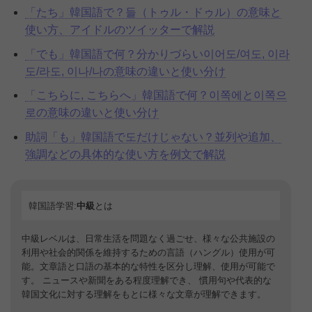
「たち」韓国語で？들（トゥル・ドゥル）の意味と
使い方、アイドルのツイッターで解説
「でも」韓国語で何？分かりづらい이어도/여도, 이라
도/라도, 이나/나の意味の違いと使い分け
「こちらに, こちらへ」韓国語で何？이쪽에と이쪽으
로の意味の違いと使い分け
助詞「も」韓国語で도だけじゃない？並列や追加、
強調などの具体的な使い方を例文で解説
韓国語学習:
中級
とは
中級レベルは、日常生活を問題なく過ごせ、様々な公共施設の
利用や社会的関係を維持するための言語（ハングル）使用が可
能。文章語と口語の基本的な特性を区分し理解、使用が可能で
す。 ニュースや新聞をある程度理解でき、 慣用句や代表的な
韓国文化に対する理解をもとに様々な文章が理解できます。