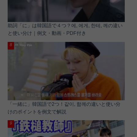
助詞「に」は韓国語で４つ？에, 에게, 한테, 께の違い
と使い分け｜例文・動画・PDF付き
「一緒に」韓国語で2つ！같이, 함께の違いと使い分
けのポイントを例文で解説