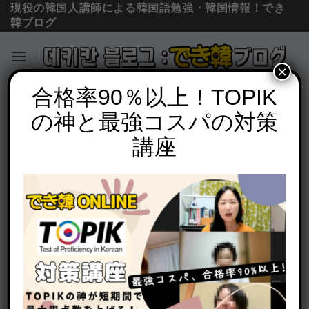
現役の韓国人講師による韓国語勉強・韓国情報！でき
韓ブログ
×
Skip
合格率90％以上！TOPIK
単語の意味と使い方
to
の神と最強コスパの対策
助詞의の発音と読み方『너의 이름은』너
content
의の発音は너이, 너에, 너의どっち？
講座
POSTED ON
2020年8月8日
BY
でき韓 パク先生