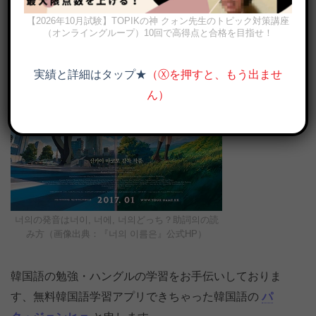
【2026年10月試験】TOPIKの神 クォン先生のトピック対策講座
（オンライングループ）10回で高得点と合格を目指せ！
実績と詳細はタップ★
（Ⓧを押すと、もう出ませ
ん）
너의の発音は너이, 너에, 너의どっち？助詞의の読
み方（画像出典：『너의 이름은』公式HP）
韓国語の勉強・ハングルの学習をお手伝いしておりま
す、無料韓国語学習アプリできちゃった韓国語の
パ