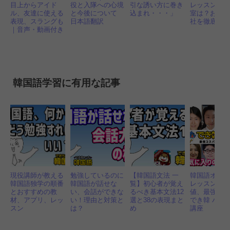
目上からアイド
役と入隊への心境
引な誘い方に巻き
レッスン 安
ル、友達に使える
と今後について
込まれ・・・」
室は？おすす
表現、スラングも
日本語翻訳
社を徹底比
｜音声・動画付き
韓国語学習に有用な記事
現役講師が教える
勉強しているのに
【韓国語文法 一
韓国語オン
韓国語独学の順番
韓国語が話せな
覧】初心者が覚え
レッスン 最
とおすすめの教
い、会話ができな
るべき基本文法12
値、最強講
材、アプリ、レッ
い！理由と対策と
選と38の表現まと
でき韓 ハン
スン
は？
め
講座