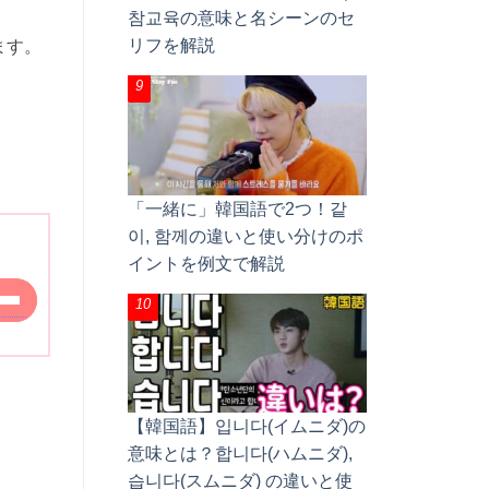
참교육の意味と名シーンのセ
リフを解説
ます。
「一緒に」韓国語で2つ！같
이, 함께の違いと使い分けのポ
イントを例文で解説
。
【韓国語】입니다(イムニダ)の
意味とは？합니다(ハムニダ),
습니다(スムニダ) の違いと使