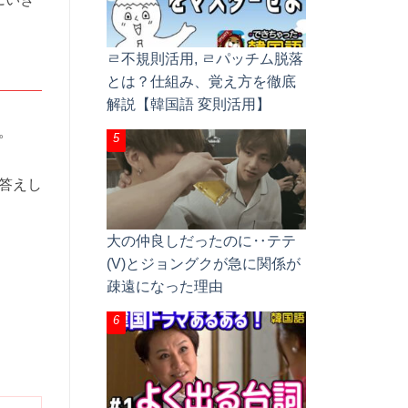
ㄹ不規則活用, ㄹパッチム脱落
とは？仕組み、覚え方を徹底
解説【韓国語 変則活用】
。
答えし
大の仲良しだったのに‥テテ
(V)とジョングクが急に関係が
疎遠になった理由