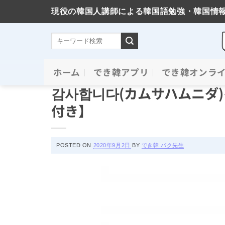
現役の韓国人講師による韓国語勉強・韓国情
Skip
ホーム
でき韓アプリ
でき韓オンラ
ハングルと挨拶
to
감사합니다(カムサハムニダ
content
付き】
POSTED ON
2020年9月2日
BY
でき韓 パク先生