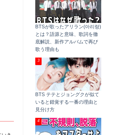
BTSが歌ったアリラン(아리랑)
とは？語源と意味、歌詞を徹
底解説、新作アルバムで再び
歌う理由も
BTS テテとジョングクが似て
いると錯覚する一番の理由と
見分け方
にいき