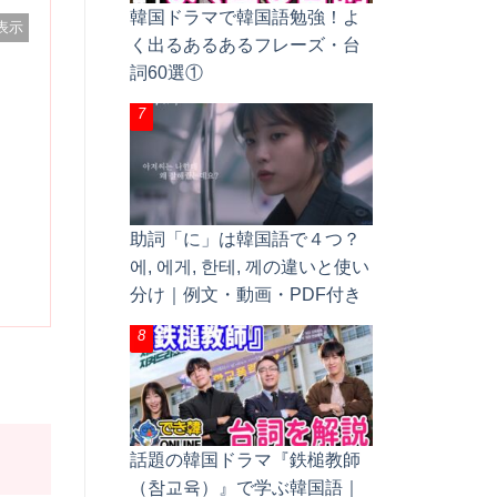
韓国ドラマで韓国語勉強！よ
表示
く出るあるあるフレーズ・台
詞60選①
助詞「に」は韓国語で４つ？
에, 에게, 한테, 께の違いと使い
分け｜例文・動画・PDF付き
話題の韓国ドラマ『鉄槌教師
（참교육）』で学ぶ韓国語｜