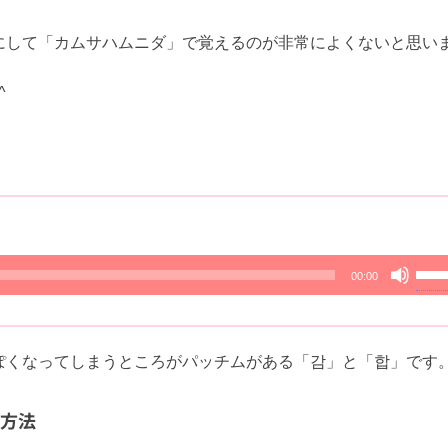
にして「カムサハムニダ」で覚えるのが非常によくないと思い
^
ボ
00:00
リ
ュ
ー
ぽくなってしまうところがパッチムがある「감」と「합」です
ム
調
る方法
節