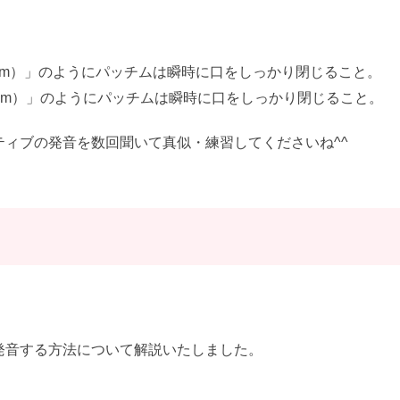
に
は
kam）」のようにパッチムは瞬時に口をしっかり閉じること。
上
ham）」のようにパッチムは瞬時に口をしっかり閉じること。
下
矢
ィブの発音を数回聞いて真似・練習してくださいね^^
印
キ
ー
を
使
っ
て
く
発音する方法について解説いたしました。
だ
さ