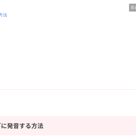
非
方法
ブに発音する方法