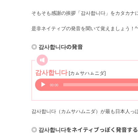
そもそも感謝の挨拶「감사합니다」をカタカナ
是非ネイティブの発音を聞いて覚えましょう！^
감사합니다の発音
音
감사합니다
[カㇺサハㇺニダ]
声
00:00
プ
レ
ー
감사합니다（カムサハムニダ）が最も日本人っ
ヤ
ー
감사합니다をネイティブっぽく発音す