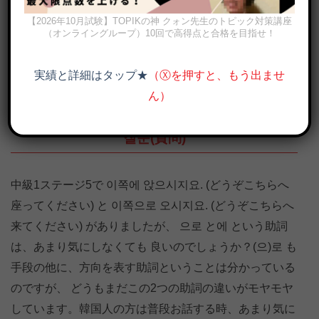
【2026年10月試験】TOPIKの神 クォン先生のトピック対策講座
（オンライングループ）10回で高得点と合格を目指せ！
実績と詳細はタップ★
（Ⓧを押すと、もう出ませ
ん）
이쪽에と이쪽으로の意味の違いと使い分けを例文で解説
질문(質問)
中級1ステージ5で 이쪽에 앉으시지요. (どうぞこちらへ
座ってください) と 이쪽으로 오시지요. (どうぞこちらへ
来てください) がありましたが、 으로 と에 という助詞
は、あまり気にしなくても 良いのでしょうか？(으)로 も
手段の他に、方向を表す助詞ということは分かっている
のですが、 どうもまだこの2つの助詞の違いがモヤモヤ
しています。韓国人の方は普段お話する時、あまり気に