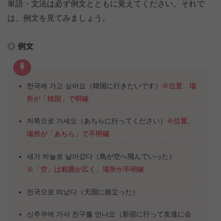
単語・文法は必ず例文とともに覚えてください。それで
は、例文を見てみましょう。
例文
한국에 가고 싶어요（韓国に行きたいです）
※位置、場
所が「韓国」で明確
저쪽으로 가세요（あちらに行ってください）
※位置、
場所が「あちら」で不明確
새가 하늘로 날아갔다（鳥が空へ飛んでいった）
※「空」は範囲が広く、場所が不明確
천국으로 떠났다（天国に旅立った）
신주쿠에 가서 친구를 만나요（新宿に行って友達に会