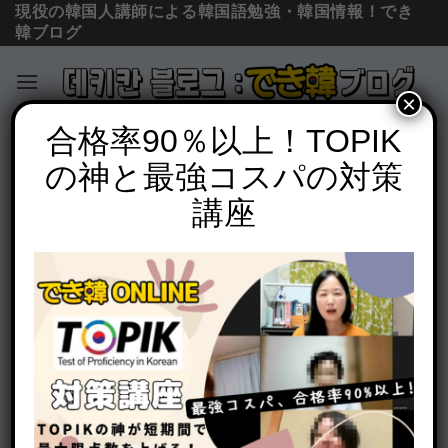
現役の韓国人講師による韓国語勉強・韓国情報！でき
韓ブログ
×
Skip
合格率90％以上！TOPIK
単語の意味と使い方
to
の神と最強コスパの対策
「こちらに, こちらへ」韓国語で何？이
content
쪽에と이쪽으로の意味の違いと使い分け
講座
POSTED ON
2020年7月5日
BY
でき韓 パク先生