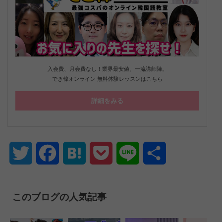
入会費、月会費なし！業界最安値、一流講師陣。
でき韓オンライン 無料体験レッスンはこちら
詳細をみる
Twitter
Facebook
Hatena
Pocket
Line
共
有
このブログの人気記事