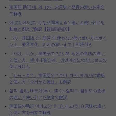
韓国語 助詞 에, 의（の）の意味と発音の違いを例文
で解説
에(エ), 에서(エソ) なぜ間違える？違いと使い分けを
動画と例文で解説【韓国語助詞】
「の」韓国語で？助詞 의 使わない時と使い方のポイ
ント、発音変化、인との違いまで｜PDF付き
「だけ、しか」韓国語で？만, 뿐, 밖에の意味の違い
と使い方、뿐이다/뿐인데、것만이라도/것만으로도の
使い分けも
「から～まで」韓国語で？부터, 까지, 에게서の意味
と使い方「今日から俺は」も解説
일찍, 빨리, 빠르게(早く, 速く), 일찍도, 빨리도の意味
の違いと使い分けを例文で解説
韓国語の助詞 이라고(イラゴ), 라고(ラゴ) 意味の違い
と使い方を例文で解説