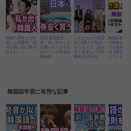
韓国人男性との出
韓国 格安航空
こんにちはの韓国
韓国語勉強
会いと恋愛#1「強
券、安いチケット
語 13選！丁寧語
つ情報をお
引な誘い方に巻き
の買い方！おすす
からタメ口、読み
でき韓無料
込まれ・・・」
めサイトと料金比
方と発音も｜PDF
ガ【限定コ
較結果
動画 音声付き
ツプレゼン
韓国語学習に有用な記事