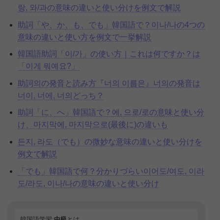
랑, 와/과の意味の違いと使い分けを例文で解説
助詞「や、か、も、でも」韓国語で？이나/나の4つの
意味の違いと使い方を例文で一挙解説
韓国語助詞「이/가」の使い方｜これは何ですか？は
「이게 뭐예요?」
助詞의の発音と読み方『너의 이름은』너의の発音は
너이, 너에, 너의どっち？
助詞「に、へ」韓国語で？에, 으로/로の意味と使い分
け、마지막에, 마지막으로(最後に)の違いも
든지, 라도（でも）の微妙な意味の違いと使い分けを
例文で解説
「でも」韓国語で何？分かりづらい이어도/여도, 이라
도/라도, 이나/나の意味の違いと使い分け
韓国語学習:
中級
とは