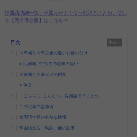
韓国語助詞一覧：韓国人がよく使う助詞のまとめ、使い
方【完全保存版】はこちら☜
目次
非表示
1
이쪽에と이쪽으로の違いと使い分け
助詞에, 으로/로の意味の違い
2
이쪽에と이쪽으로の例文
例文
3
「こちらに, こちらへ」韓国語で？まとめ
4
この記事の監修者
5
韓国語学習の有益な情報
6
韓国語文法「助詞」他の記事