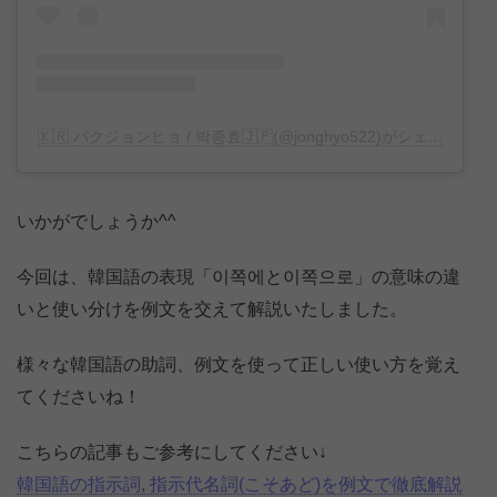
🇰🇷 パクジョンヒョ / 박종효🇯🇵(@jonghyo522)がシェアした投
いかがでしょうか^^
今回は、韓国語の表現「이쪽에と이쪽으로」の意味の違
いと使い分けを例文を交えて解説いたしました。
様々な韓国語の助詞、例文を使って正しい使い方を覚え
てくださいね！
こちらの記事もご参考にしてください↓
韓国語の指示詞, 指示代名詞(こそあど)を例文で徹底解説