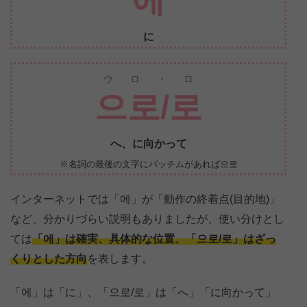
에
に
ウロ・ロ
으로/로
へ、に向かって
※名詞の最後の文字にパッチムがあれば으로
インターネットでは「에」が「動作の終着点(目的地)」
など、分かりづらい説明もありましたが、使い分けとし
ては
「에」は確実、具体的な位置、「으로/로」はざっ
くりとした方向
を表します。
「에」は「に」、「으로/로」は「へ」「に向かって」