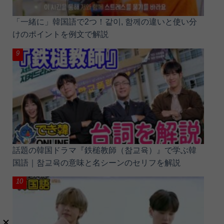
「一緒に」韓国語で2つ！같이, 함께の違いと使い分
けのポイントを例文で解説
話題の韓国ドラマ『鉄槌教師（참교육）』で学ぶ韓
国語｜참교육の意味と名シーンのセリフを解説