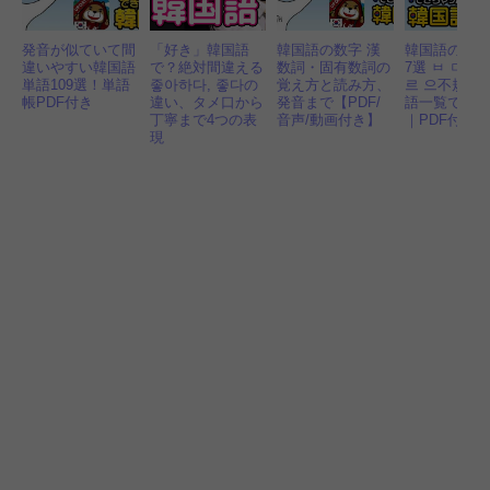
発音が似ていて間
「好き」韓国語
韓国語の数字 漢
韓国語の変
違いやすい韓国語
で？絶対間違える
数詞・固有数詞の
7選 ㅂ ㄷ ㅎ
単語109選！単語
좋아하다, 좋다の
覚え方と読み方、
르 으不規則
帳PDF付き
違い、タメ口から
発音まで【PDF/
語一覧で一
丁寧まで4つの表
音声/動画付き】
｜PDF付き
現