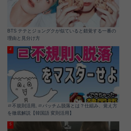
BTS テテとジョングクが似ていると錯覚する一番の
理由と見分け方
ㄹ不規則活用, ㄹパッチム脱落とは？仕組み、覚え方
を徹底解説【韓国語 変則活用】