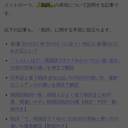
イントの一つ、
「助詞」
の表現について説明する記事で
す。
以下の記事も、「助詞」に関する学習に役立ちます。
을/를 만나다と에 만나다（に会う）에(に), 을/를(を)ど
れが正しい？
「くらい, ほど」韓国語で3つ？分かりづらい쯤, 정도,
만큼の意味の違いを例文で解説
日本語と違う助詞 은/는(は), 이/가(が)の使い方、微妙
なニュアンスの違いを例文で解説
韓国語助詞一覧：韓国人がよく使う助詞まとめ37
選、間違いやすい韓国語助詞14選【例文・PDF・動
画付き】
助詞「で」韓国語で？에서, 으로/로の意味と使い方の
違いを徹底解説【動画付き】