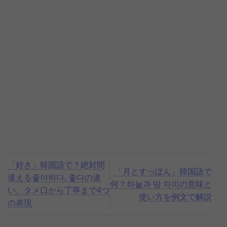
「好き」韓国語で？絶対間
「月とすっぽん」韓国語で
違える좋아하다, 좋다の違
何？하늘과 땅 차이の意味と
い、タメ口から丁寧まで4つ
使い方を例文で解説
の表現