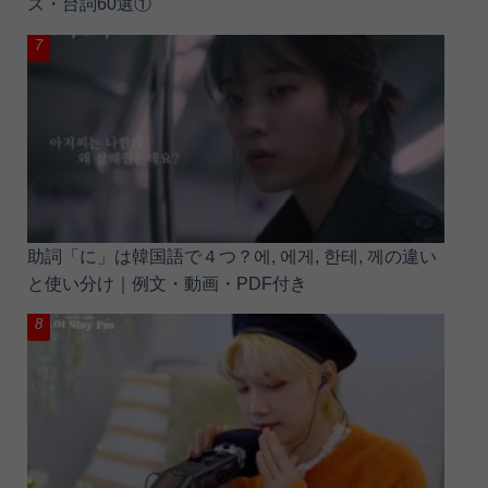
ズ・台詞60選①
助詞「に」は韓国語で４つ？에, 에게, 한테, 께の違い
と使い分け｜例文・動画・PDF付き