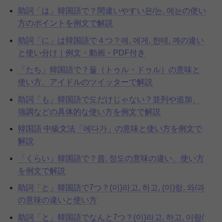
助詞「は」韓国語で？間違いやすい은/는, 에는の使い
方のポイントを例文で解説
助詞「に」は韓国語で４つ？에, 에게, 한테, 께の違い
と使い分け｜例文・動画・PDF付き
「たち」韓国語で？들（トゥル・ドゥル）の意味と
使い方、アイドルのツイッターで解説
助詞「も」韓国語で도だけじゃない？並列や追加、
強調などの具体的な使い方を例文で解説
韓国語 中級文法「에다가」の意味と使い方を例文で
解説
「くらい」韓国語で？쯤, 정도の意味の違い、使い方
を例文で解説
助詞「と」韓国語で7つ？(이)라고, 하고, (이)랑, 와/과
の意味の違いと使い方
助詞「と」韓国語でなんと7つ？(이)라고, 하고, 이랑/