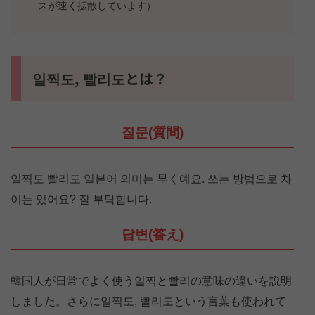
スが速く拡散しています）
일찍도, 빨리도とは？
질문(質問)
일찍도 빨리도 일본어 의미는 早く예요. 쓰는 방법으로 차
이는 있어요? 잘 부탁합니다.
답변(答え)
韓国人が日常でよく使う일찍と빨리の意味の違いを説明
しました。さらに일찍도, 빨리도という言葉も使われて