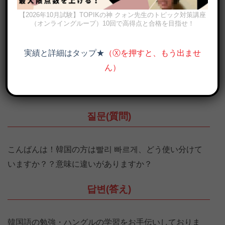
【2026年10月試験】TOPIKの神 クォン先生のトピック対策講座
（オンライングループ）10回で高得点と合格を目指せ！
実績と詳細はタップ★
（Ⓧを押すと、もう出ませ
빨리 끝내달라고 하시는 진 형입니다（早く終わらせてほしいと言っ
ん）
ているJINさんです）（画像出典：MAPLE STORYユーチューブチ
ャンネル）
질문(質問)
こんばんは！韓国の方は빨리 빠르게、どう使い分けて
いますか？？意味に違いがありますか？
답변(答え)
韓国語の勉強・ハングルの学習をお手伝いしておりま