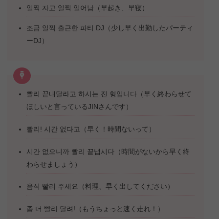
일찍 자고 일찍 일어남（早起き、早寝）
조금 일찍 출근한 파티 DJ（少し早く出勤したパーティ
ーDJ）
빨리 끝내달라고 하시는 진 형입니다（早く終わらせて
ほしいと言っているJINさんです）
빨리! 시간 없다고（早く！時間ないって）
시간 없으니까 빨리 끝냅시다（時間がないから早く終
わらせましょう）
음식 빨리 주세요（料理、早く出してください）
좀 더 빨리 달려!（もうちょっと速く走れ！）