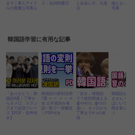
まで｜軍人アイド
ズ・台詞60選①
と出会い方、注意
端となった1
ルの貴重な写真も
点
写真
韓国語学習に有用な記事
「ありがとう」韓
韓国語の変則活用
「好き」韓国語
韓国語が聞
国語8選｜丁寧か
7選 ㅂ ㄷ ㅎ ㅅ ㄹ
で？絶対間違える
ません！ど
らタメ口、スラン
르 으不規則を単
좋아하다, 좋다の
ばいいです
グまで必須フレー
語一覧で一挙解説
違い、タメ口から
聞き取り練
ズ【PDF・音声付
｜PDF付き
丁寧まで4つの表
ツ
き】
現