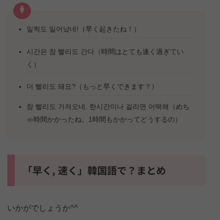
일찍도 일어났네!（早く起きたね！）
시간은 참 빨리도 간다（時間はとても速く過ぎてい
く）
더 빨리도 돼요?（もっと早くできます？）
참 빨리도 가져오네. 한시간이나 걸리면 어떡해（めち
ゃ時間かかったね。1時間もかかってどうするの）
「早く, 速く」韓国語で？まとめ
いかがでしょうか^^