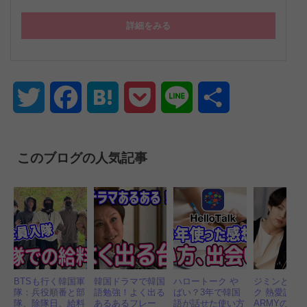
詳細をみる
Twitter
Facebook
Hatena
Pocket
Line
共
有
このブログの人気記事
BTSも行く韓国軍
韓国ドラマで韓国
ハロートーク や
ジミンとジ
隊：兵役順番と部
語勉強！よく出る
ばい？3年で韓国
ク 熱愛説？
隊、除隊日、給料
あるあるフレー
語が話せた使い方
ARMYの妄