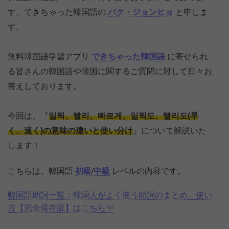
す、できちゃった韓国語の
パク・ジョンヒョ
と申しま
す。
無料韓国語学習アプリ
できちゃった韓国語
に寄せられ
る皆さんの韓国語や韓国に関するご質問に対して日々お
答えしております。
今回は、『
일찍、빨리、빠르게、일찍도、빨리도(早
く、速く)の意味の違いと使い分け
』について解説いた
します！
こちらは、韓国語
初級
/
中級
レベルの内容です。
韓国語助詞一覧：韓国人がよく使う助詞のまとめ、使い
方【完全保存版】はこちら☜