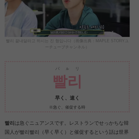
빨리 끝내달라고 하시는 진 형입니다（画像出典：MAPLE STORYユ
ーチューブチャンネル）
パㇽリ
빨리
早く、速く
※急ぐ、催促する時
빨리
は急ぐニュアンスです。レストランでせっかちな韓
国人が빨리빨리（早く早く）と催促するという話は世界