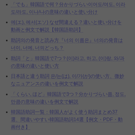
「でも」韓国語で何？分かりづらい이어도/여도, 이라
도/라도, 이나/나の意味の違いと使い分け
에(エ), 에서(エソ) なぜ間違える？違いと使い分けを
動画と例文で解説【韓国語助詞】
助詞의の発音と読み方『너의 이름은』너의の発音は
너이, 너에, 너의どっち？
助詞「と」韓国語で7つ？(이)라고, 하고, (이)랑, 와/과
の意味の違いと使い方
日本語と違う助詞 은/는(は), 이/가(が)の使い方、微妙
なニュアンスの違いを例文で解説
「くらい, ほど」韓国語で3つ？分かりづらい쯤, 정도,
만큼の意味の違いを例文で解説
韓国語助詞一覧：韓国人がよく使う助詞まとめ37
選、間違いやすい韓国語助詞14選【例文・PDF・動
画付き】