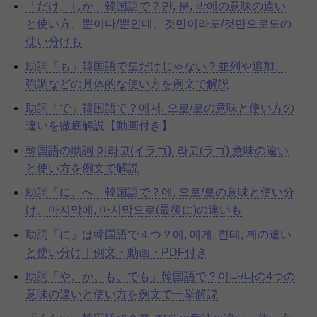
「だけ、しか」韓国語で？만, 뿐, 밖에の意味の違い
と使い方、뿐이다/뿐인데、것만이라도/것만으로도の
使い分けも
助詞「も」韓国語で도だけじゃない？並列や追加、
強調などの具体的な使い方を例文で解説
助詞「で」韓国語で？에서, 으로/로の意味と使い方の
違いを徹底解説【動画付き】
韓国語の助詞 이라고(イラゴ), 라고(ラゴ) 意味の違い
と使い方を例文で解説
助詞「に、へ」韓国語で？에, 으로/로の意味と使い分
け、마지막에, 마지막으로(最後に)の違いも
助詞「に」は韓国語で４つ？에, 에게, 한테, 께の違い
と使い分け｜例文・動画・PDF付き
助詞「や、か、も、でも」韓国語で？이나/나の4つの
意味の違いと使い方を例文で一挙解説