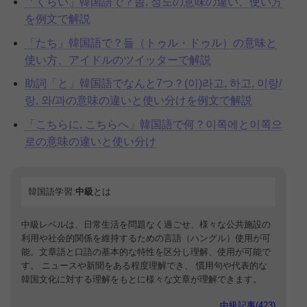
「くらい」韓国語で？쯤, 정도の意味の違い、使い方
を例文で解説
「たち」韓国語で？들（トゥル・ドゥル）の意味と
使い方、アイドルのツイッターで解説
助詞「と」韓国語でなんと7つ？(이)라고, 하고, 이랑/
랑, 와/과の意味の違いと使い分けを例文で解説
「こちらに, こちらへ」韓国語で何？이쪽에と이쪽으
로の意味の違いと使い分け
韓国語学習:
中級
とは
中級レベルは、日常生活を問題なく過ごせ、様々な公共施設の
利用や社会的関係を維持するための言語（ハングル）使用が可
能。文章語と口語の基本的な特性を区分し理解、使用が可能で
す。 ニュースや新聞をある程度理解でき、 慣用句や代表的な
韓国文化に対する理解をもとに様々な文章が理解できます。
中級記事(423)