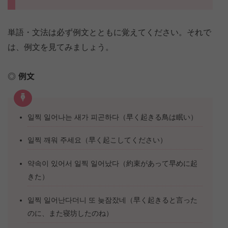
単語・文法は必ず例文とともに覚えてください。それで
は、例文を見てみましょう。
例文
일찍 일어나는 새가 피곤하다（早く起きる鳥は眠い）
일찍 깨워 주세요（早く起こしてください）
약속이 있어서 일찍 일어났다（約束があって早めに起
きた）
일찍 일어난다더니 또 늦잠잤네（早く起きると言った
のに、また寝坊したのね）