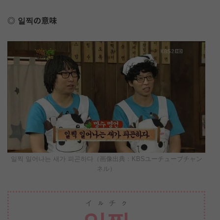
일찍の意味
일찍 일어나는 새가 피곤하다（画像出典：KBSユーチューブチャン
ネル）
イㇽチㇰ