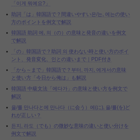
「이게 뭐예요?」
助詞「は」韓国語で？間違いやすい은/는, 에는の使い
方のポイントを例文で解説
韓国語 助詞 에, 의（の）の意味と発音の違いを例文
で解説
「の」韓国語で？助詞 의 使わない時と使い方のポイ
ント、発音変化、인との違いまで｜PDF付き
「から～まで」韓国語で？부터, 까지, 에게서の意味
と使い方「今日から俺は」も解説
韓国語 中級文法「에다가」の意味と使い方を例文で
解説
을/를 만나다と에 만나다（に会う）에(に), 을/를(を)ど
れが正しい？
든지, 라도（でも）の微妙な意味の違いと使い分けを
例文で解説