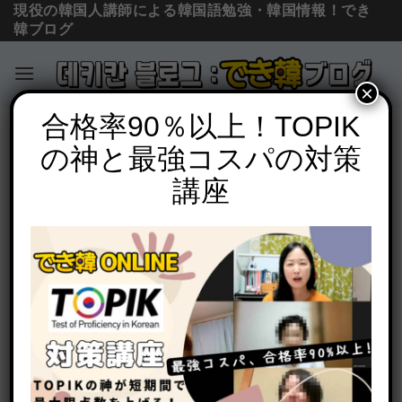
現役の韓国人講師による韓国語勉強・韓国情報！でき
韓ブログ
×
Skip
合格率90％以上！TOPIK
単語の意味と使い方
to
の神と最強コスパの対策
일찍, 빨리, 빠르게(早く, 速く), 일찍도,
content
빨리도の意味の違いと使い分けを例文で
講座
解説
POSTED ON
2021年2月16日
BY
でき韓 パク先生