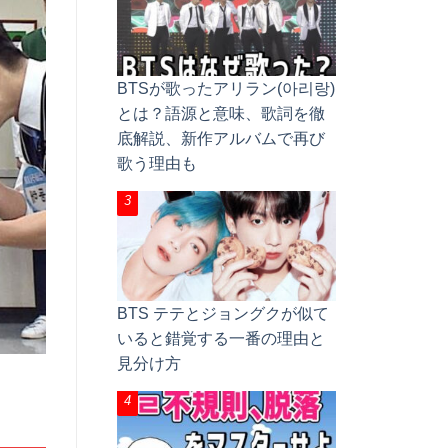
BTSが歌ったアリラン(아리랑)
とは？語源と意味、歌詞を徹
底解説、新作アルバムで再び
歌う理由も
BTS テテとジョングクが似て
いると錯覚する一番の理由と
見分け方