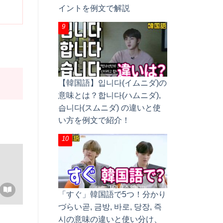
イントを例文で解説
【韓国語】입니다(イムニダ)の
意味とは？합니다(ハムニダ),
습니다(スムニダ) の違いと使
い方を例文で紹介！
「すぐ」韓国語で5つ！分かり
づらい곧, 금방, 바로, 당장, 즉
시の意味の違いと使い分け、