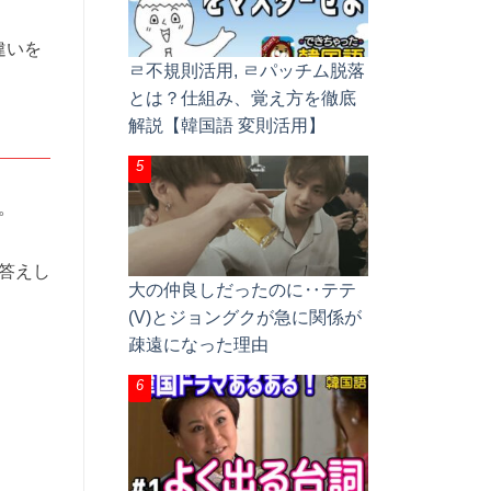
違いを
ㄹ不規則活用, ㄹパッチム脱落
とは？仕組み、覚え方を徹底
解説【韓国語 変則活用】
。
答えし
大の仲良しだったのに‥テテ
(V)とジョングクが急に関係が
疎遠になった理由