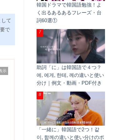
韓国ドラマで韓国語勉強！よ
く出るあるあるフレーズ・台
として
詞60選①
要で
助詞「に」は韓国語で４つ？
表示
에, 에게, 한테, 께の違いと使い
分け｜例文・動画・PDF付き
「一緒に」韓国語で2つ！같
이, 함께の違いと使い分けのポ