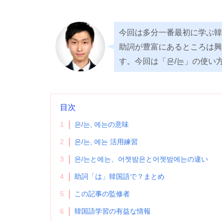
今回は多分一番最初に学ぶ韓
助詞が豊富にあるところは興
す。今回は「은/는」の使い
目次
1
은/는, 에는の意味
2
은/는, 에는 活用練習
3
은/는と에는、어젯밤은と어젯밤에는の違い
4
助詞「は」韓国語で？まとめ
5
この記事の監修者
6
韓国語学習の有益な情報