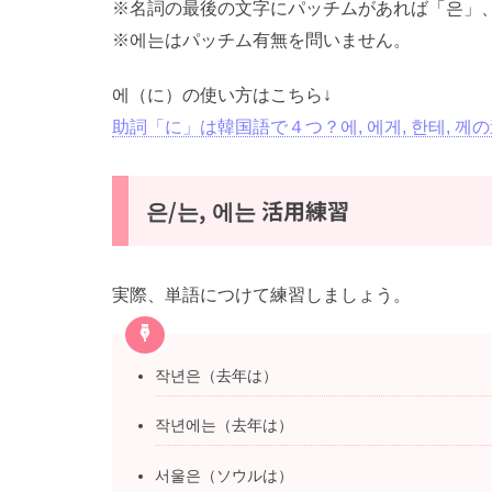
※名詞の最後の文字にパッチムがあれば「은」
※에는はパッチム有無を問いません。
에（に）の使い方はこちら↓
助詞「に」は韓国語で４つ？에, 에게, 한테, 
은/는, 에는 活用練習
実際、単語につけて練習しましょう。
작년은（去年は）
작년에는（去年は）
서울은（ソウルは）