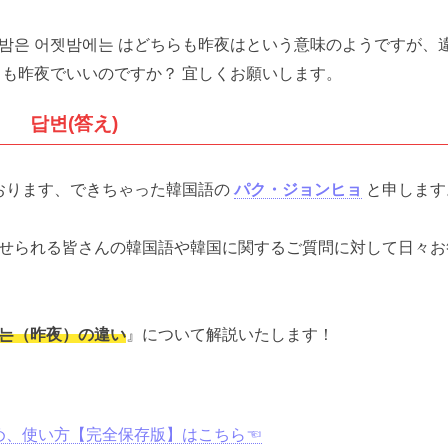
젯밤은 어젯밤에는 はどちらも昨夜はという意味のようですが、
らも昨夜でいいのですか？ 宜しくお願いします。
답변(答え)
おります、できちゃった韓国語の
パク・ジョンヒョ
と申します
せられる皆さんの韓国語や韓国に関するご質問に対して日々お
에는（昨夜）の違い
』について解説いたします！
。
め、使い方【完全保存版】はこちら☜