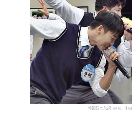
韓国語の助詞 은/는, 에는は