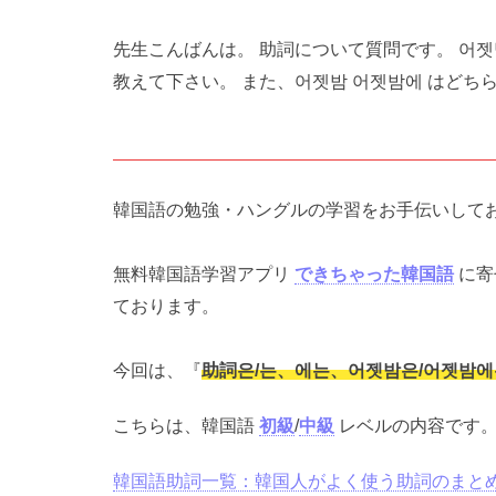
先生こんばんは。 助詞について質問です。 어
教えて下さい。 また、어젯밤 어젯밤에 はどち
韓国語の勉強・ハングルの学習をお手伝いして
無料韓国語学習アプリ
できちゃった韓国語
に寄
ております。
今回は、『
助詞은/는、에는、어젯밤은/어젯밤
こちらは、韓国語
初級
/
中級
レベルの内容です
韓国語助詞一覧：韓国人がよく使う助詞のまと