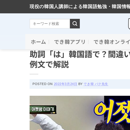
現役の韓国人講師による韓国語勉強・韓国情
Skip
ホーム
でき韓アプリ
でき韓オンラ
必須文法と表現
to
助詞「は」韓国語で？間違い
content
例文で解説
POSTED ON
2022年3月24日
BY
でき韓 パク先生