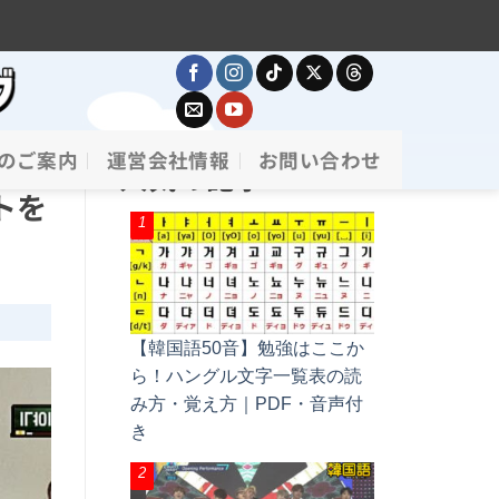
のご案内
運営会社情報
お問い合わせ
人気の記事
トを
【韓国語50音】勉強はここか
ら！ハングル文字一覧表の読
み方・覚え方｜PDF・音声付
き