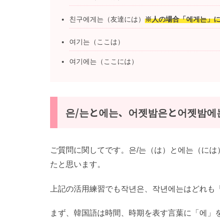
친구에게는（友達には）
※人の場合「에게는」
여기는（ここは）
여기에는（ここには）
은/는と에는、어젯밤은と어젯밤에
ご質問に関してです。은/는（は）と에는（に
たと思います。
上記の活用練習でも작년은、작년에는はどれも
まず、韓国語は時間、時期を表す言葉に「에」