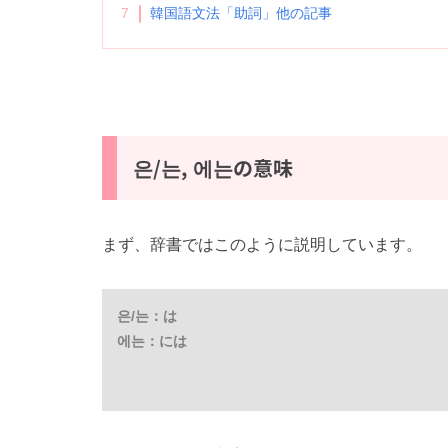
7
韓国語文法「助詞」他の記事
은/는, 에는の意味
まず、辞書ではこのように説明しています。
은/는：は
에는：には