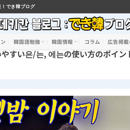
報！でき韓ブログ
イン
韓国語勉強
韓国情報
コラム
広告掲載
やすい은/는, 에는の使い方のポイン